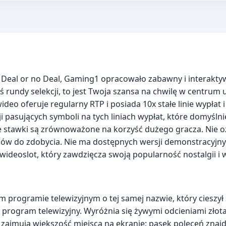
eal or no Deal, Gaming1 opracowało zabawny i interaktywny
eś rundy selekcji, to jest Twoja szansa na chwilę w centrum
ideo oferuje regularny RTP i posiada 10x stałe linie wypła
i pasujących symboli na tych liniach wypłat, które domyśl
że ​​stawki są zrównoważone na korzyść dużego gracza. Nie o
w do zdobycia. Nie ma dostępnych wersji demonstracyjnych
ny wideoslot, który zawdzięcza swoją popularność nostalg
ym programie telewizyjnym o tej samej nazwie, który cieszy
ak program telewizyjny. Wyróżnia się żywymi odcieniami złot
i zajmują większość miejsca na ekranie; pasek poleceń znaj