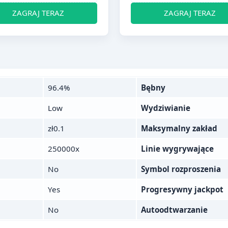
ZAGRAJ TERAZ
ZAGRAJ TERAZ
96.4%
Bębny
Low
Wydziwianie
zł0.1
Maksymalny zakład
250000x
Linie wygrywające
No
Symbol rozproszenia
Yes
Progresywny jackpot
No
Autoodtwarzanie