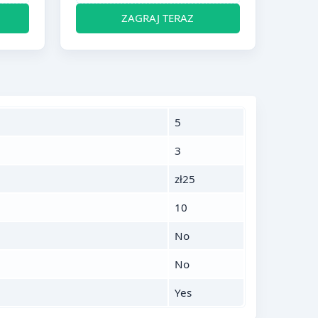
ZAGRAJ TERAZ
5
3
zł25
10
No
No
Yes