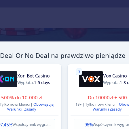
 Deal Or No Deal na prawdziwe pieniądze
3
Xon Bet Casino
Vox Casino
Wypłata:
1-5 days
Wypłata:
1-3 
500% do 10.000 zł
Do 10000zł + 500
darmowych spinó
Tylko nowi klienci |
Obowiązują
18+ | Tylko nowi klienci |
Obow
Warunki i Zasady
Warunki i Zasady
97.45%
96%
Współczynnik wygranych
Współczynnik wygra