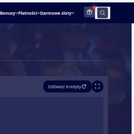
Bonusy
Płatności
Darmowe sloty
Odśwież kredyty