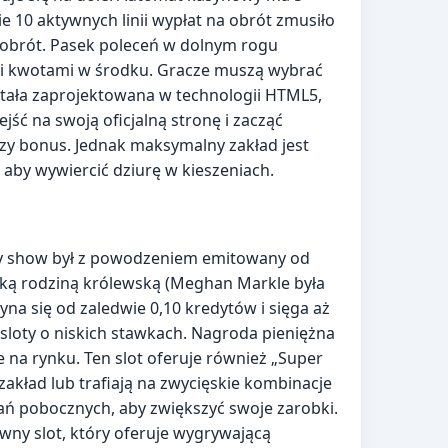
ie 10 aktywnych linii wypłat na obrót zmusiło
 obrót. Pasek poleceń w dolnym rogu
mi kwotami w środku. Gracze muszą wybrać
ostała zaprojektowana w technologii HTML5,
ść na swoją oficjalną stronę i zacząć
kszy bonus. Jednak maksymalny zakład jest
aby wywiercić dziurę w kieszeniach.
lity show był z powodzeniem emitowany od
jską rodziną królewską (Meghan Markle była
yna się od zaledwie 0,10 kredytów i sięga aż
ą sloty o niskich stawkach. Nagroda pieniężna
 na rynku. Ten slot oferuje również „Super
kład lub trafiają na zwycięskie kombinacje
dań pobocznych, aby zwiększyć swoje zarobki.
ywny slot, który oferuje wygrywającą