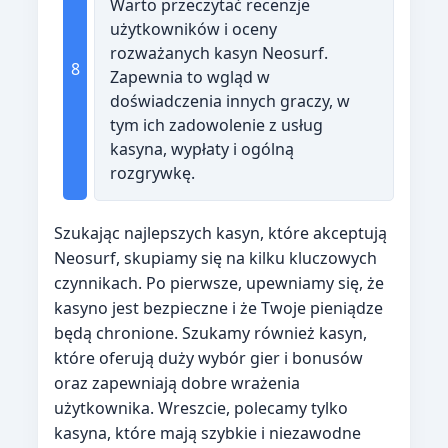
Warto przeczytać recenzje
użytkowników i oceny
rozważanych kasyn Neosurf.
Zapewnia to wgląd w
doświadczenia innych graczy, w
tym ich zadowolenie z usług
kasyna, wypłaty i ogólną
rozgrywkę.
Szukając najlepszych kasyn, które akceptują
Neosurf, skupiamy się na kilku kluczowych
czynnikach. Po pierwsze, upewniamy się, że
kasyno jest bezpieczne i że Twoje pieniądze
będą chronione. Szukamy również kasyn,
które oferują duży wybór gier i bonusów
oraz zapewniają dobre wrażenia
użytkownika. Wreszcie, polecamy tylko
kasyna, które mają szybkie i niezawodne