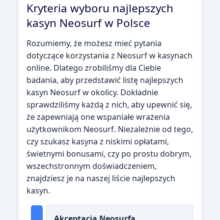
Kryteria wyboru najlepszych
kasyn Neosurf w Polsce
Rozumiemy, że możesz mieć pytania
dotyczące korzystania z Neosurf w kasynach
online. Dlatego zrobiliśmy dla Ciebie
badania, aby przedstawić listę najlepszych
kasyn Neosurf w okolicy. Dokładnie
sprawdziliśmy każdą z nich, aby upewnić się,
że zapewniają one wspaniałe wrażenia
użytkownikom Neosurf. Niezależnie od tego,
czy szukasz kasyna z niskimi opłatami,
świetnymi bonusami, czy po prostu dobrym,
wszechstronnym doświadczeniem,
znajdziesz je na naszej liście najlepszych
kasyn.
Akceptacja Neosurfa