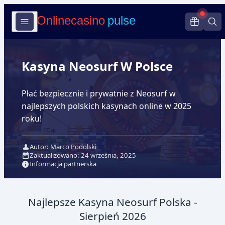
Kasyna Neosurf W Polsce
Płać bezpiecznie i prywatnie z Neosurf w
najlepszych polskich kasynach online w 2025
roku!
Autor: Marco Podolski
Zaktualizowano: 24 września, 2025
Informacja partnerska
Najlepsze Kasyna Neosurf Polska -
Sierpień 2026