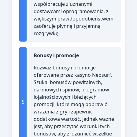
współpracuje z uznanymi
dostawcami oprogramowania, z
większym prawdopodobieństwem
zaoferuje płynną i przyjemną
rozgrywkę.
Bonusy i promocje
Rozważ bonusy i promocje
oferowane przez kasyno Neosurf.
Szukaj bonusów powitalnych,
darmowych spinów, programów
lojalnościowych i bieżących
promocji, które mogą poprawić
wrażenia z gry i zapewnić
dodatkową wartość. Jednak ważne
jest, aby przeczytać warunki tych
bonusów, aby zrozumieć wszelkie