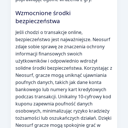
Wzmocnione środki
bezpieczeństwa
Jeśli chodzi o transakcje online,
bezpieczeństwo jest najważniejsze. Neosurf
zdaje sobie sprawę ze znaczenia ochrony
informacji finansowych swoich
użytkowników i odpowiednio wdrożył
solidne środki bezpieczeństwa. Korzystając z
Neosurf, gracze mogą uniknąć ujawniania
poufnych danych, takich jak dane konta
bankowego lub numery kart kredytowych
podczas transakcji. Unikalny 10-cyfrowy kod
kuponu zapewnia poufność danych
osobowych, minimalizując ryzyko kradzieży
tożsamości lub oszukańczych działań. Dzięki
Neosurf gracze mogą spokojnie grać w