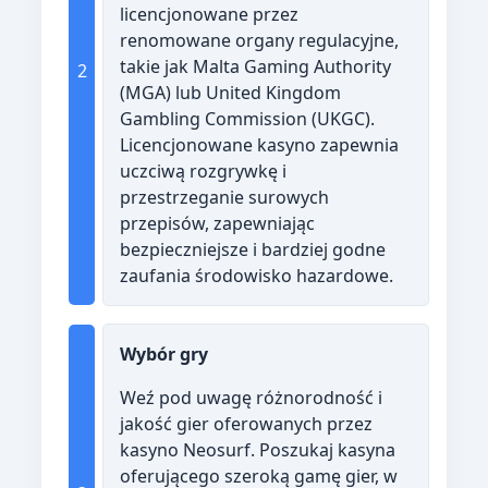
licencjonowane przez
renomowane organy regulacyjne,
takie jak Malta Gaming Authority
(MGA) lub United Kingdom
Gambling Commission (UKGC).
Licencjonowane kasyno zapewnia
uczciwą rozgrywkę i
przestrzeganie surowych
przepisów, zapewniając
bezpieczniejsze i bardziej godne
zaufania środowisko hazardowe.
Wybór gry
Weź pod uwagę różnorodność i
jakość gier oferowanych przez
kasyno Neosurf. Poszukaj kasyna
oferującego szeroką gamę gier, w