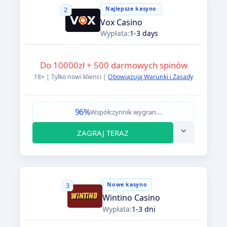
Najlepsze kasyno
2
Vox Casino
Wypłata:
1-3 days
Do 10000zł + 500 darmowych spinów
18+ | Tylko nowi klienci |
Obowiązują Warunki i Zasady
96%
Współczynnik wygranych
ZAGRAJ TERAZ
Nowe kasyno
3
Wintino Casino
Wypłata:
1-3 dni