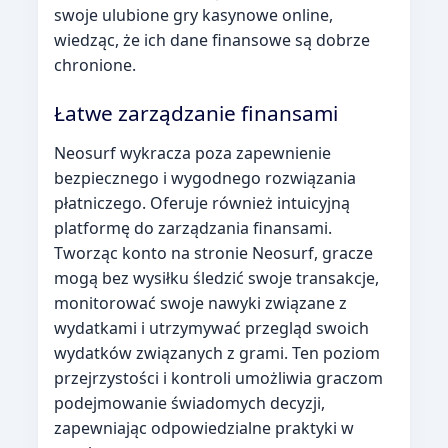
swoje ulubione gry kasynowe online,
wiedząc, że ich dane finansowe są dobrze
chronione.
Łatwe zarządzanie finansami
Neosurf wykracza poza zapewnienie
bezpiecznego i wygodnego rozwiązania
płatniczego. Oferuje również intuicyjną
platformę do zarządzania finansami.
Tworząc konto na stronie Neosurf, gracze
mogą bez wysiłku śledzić swoje transakcje,
monitorować swoje nawyki związane z
wydatkami i utrzymywać przegląd swoich
wydatków związanych z grami. Ten poziom
przejrzystości i kontroli umożliwia graczom
podejmowanie świadomych decyzji,
zapewniając odpowiedzialne praktyki w