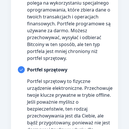
polega na wykorzystaniu specjalnego
oprogramowania, które zbiera dane o
twoich transakcjach i operacjach
finansowych. Portfele programowe są
używane za darmo. Możesz
przechowywać, wysyłać i odbierać
Bitcoiny w ten sposób, ale ten typ
portfela jest mniej chroniony niż
portfel sprzętowy.
Portfel sprzętowy
Portfel sprzętowy to fizyczne
urządzenie elektroniczne. Przechowuje
twoje klucze prywatne w trybie offline.
Jeśli poważnie myślisz o
bezpieczeństwie, ten rodzaj
przechowywania jest dla Ciebie, ale
bądź przygotowany, ponieważ nie jest