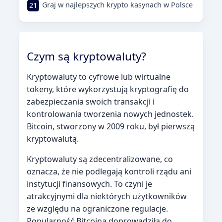
Graj w najlepszych krypto kasynach w Polsce
Czym są kryptowaluty?
Kryptowaluty to cyfrowe lub wirtualne
tokeny, które wykorzystują kryptografię do
zabezpieczania swoich transakcji i
kontrolowania tworzenia nowych jednostek.
Bitcoin, stworzony w 2009 roku, był pierwszą
kryptowalutą.
Kryptowaluty są zdecentralizowane, co
oznacza, że nie podlegają kontroli rządu ani
instytucji finansowych. To czyni je
atrakcyjnymi dla niektórych użytkowników
ze względu na ograniczone regulacje.
Popularność Bitcoina doprowadziła do