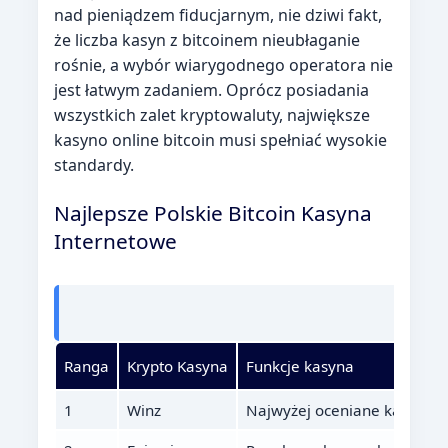
nad pieniądzem fiducjarnym, nie dziwi fakt,
że liczba kasyn z bitcoinem nieubłaganie
rośnie, a wybór wiarygodnego operatora nie
jest łatwym zadaniem. Oprócz posiadania
wszystkich zalet kryptowaluty, największe
kasyno online bitcoin musi spełniać wysokie
standardy.
Najlepsze Polskie Bitcoin Kasyna
Internetowe
Ranga
Krypto Kasyna
Funkcje kasyna
1
Winz
Najwyżej oceniane kasyno Bi