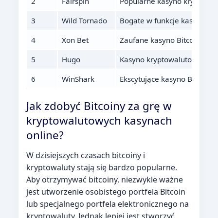
2
Fairspin
Popularne kasyno kryptowalu
3
Wild Tornado
Bogate w funkcje kasyno kry
4
Xon Bet
Zaufane kasyno Bitcoin z e
5
Hugo
Kasyno kryptowalutowe o ud
6
WinShark
Ekscytujące kasyno Bitcoin 
Jak zdobyć Bitcoiny za grę w
kryptowalutowych kasynach
online?
W dzisiejszych czasach bitcoiny i
kryptowaluty stają się bardzo popularne.
Aby otrzymywać bitcoiny, niezwykle ważne
jest utworzenie osobistego portfela Bitcoin
lub specjalnego portfela elektronicznego na
kryptowaluty. Jednak lepiej jest stworzyć