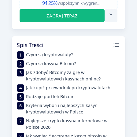
94.25%
Współczynnik wygranych
ZAGRAJ TERAZ
Spis Treści
Czym są kryptowaluty?
Czym są kasyna Bitcoin?
Jak zdobyć Bitcoiny za grę w
kryptowalutowych kasynach online?
Jak kupić przewodnik po kryptowalutach
Rodzaje portfeli Bitcoin
Kryteria wyboru najlepszych kasyn
kryptowalutowych w Polsce
Najlepsze krypto kasyna internetowe w
Polsce 2026
Jak wypłacić wygrane z kasyn bitcoin w