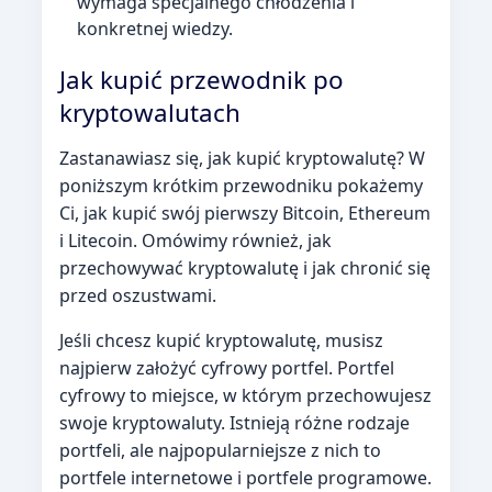
wymaga specjalnego chłodzenia i
konkretnej wiedzy.
Jak kupić przewodnik po
kryptowalutach
Zastanawiasz się, jak kupić kryptowalutę? W
poniższym krótkim przewodniku pokażemy
Ci, jak kupić swój pierwszy Bitcoin, Ethereum
i Litecoin. Omówimy również, jak
przechowywać kryptowalutę i jak chronić się
przed oszustwami.
Jeśli chcesz kupić kryptowalutę, musisz
najpierw założyć cyfrowy portfel. Portfel
cyfrowy to miejsce, w którym przechowujesz
swoje kryptowaluty. Istnieją różne rodzaje
portfeli, ale najpopularniejsze z nich to
portfele internetowe i portfele programowe.