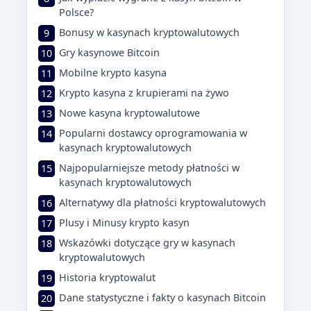
Polsce?
Bonusy w kasynach kryptowalutowych
Gry kasynowe Bitcoin
Mobilne krypto kasyna
Krypto kasyna z krupierami na żywo
Nowe kasyna kryptowalutowe
Popularni dostawcy oprogramowania w
kasynach kryptowalutowych
Najpopularniejsze metody płatności w
kasynach kryptowalutowych
Alternatywy dla płatności kryptowalutowych
Plusy i Minusy krypto kasyn
Wskazówki dotyczące gry w kasynach
kryptowalutowych
Historia kryptowalut
Dane statystyczne i fakty o kasynach Bitcoin