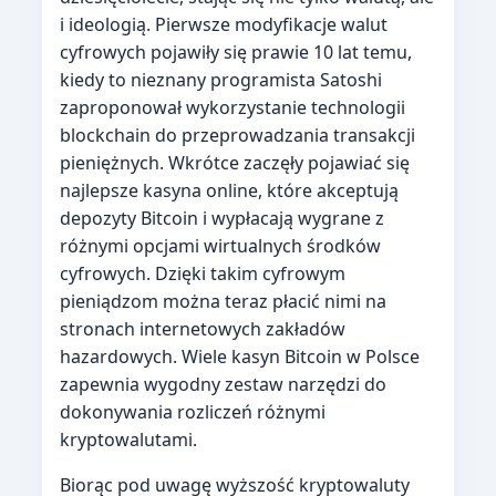
i ideologią. Pierwsze modyfikacje walut
cyfrowych pojawiły się prawie 10 lat temu,
kiedy to nieznany programista Satoshi
zaproponował wykorzystanie technologii
blockchain do przeprowadzania transakcji
pieniężnych. Wkrótce zaczęły pojawiać się
najlepsze kasyna online, które akceptują
depozyty Bitcoin i wypłacają wygrane z
różnymi opcjami wirtualnych środków
cyfrowych. Dzięki takim cyfrowym
pieniądzom można teraz płacić nimi na
stronach internetowych zakładów
hazardowych. Wiele kasyn Bitcoin w Polsce
zapewnia wygodny zestaw narzędzi do
dokonywania rozliczeń różnymi
kryptowalutami.
Biorąc pod uwagę wyższość kryptowaluty