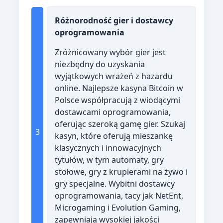
Różnorodność gier i dostawcy
oprogramowania
Zróżnicowany wybór gier jest
niezbędny do uzyskania
wyjątkowych wrażeń z hazardu
online. Najlepsze kasyna Bitcoin w
Polsce współpracują z wiodącymi
dostawcami oprogramowania,
oferując szeroką gamę gier. Szukaj
kasyn, które oferują mieszankę
klasycznych i innowacyjnych
tytułów, w tym automaty, gry
stołowe, gry z krupierami na żywo i
gry specjalne. Wybitni dostawcy
oprogramowania, tacy jak NetEnt,
Microgaming i Evolution Gaming,
zapewniają wysokiej jakości