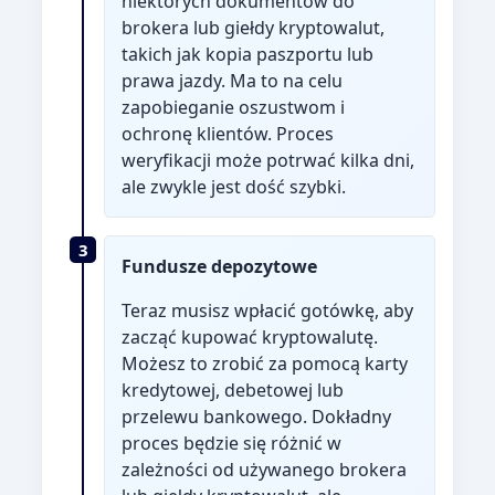
niektórych dokumentów do
brokera lub giełdy kryptowalut,
takich jak kopia paszportu lub
prawa jazdy. Ma to na celu
zapobieganie oszustwom i
ochronę klientów. Proces
weryfikacji może potrwać kilka dni,
ale zwykle jest dość szybki.
Fundusze depozytowe
Teraz musisz wpłacić gotówkę, aby
zacząć kupować kryptowalutę.
Możesz to zrobić za pomocą karty
kredytowej, debetowej lub
przelewu bankowego. Dokładny
proces będzie się różnić w
zależności od używanego brokera