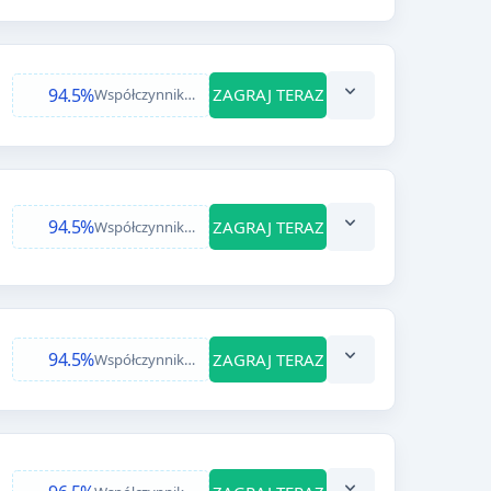
94.5%
ZAGRAJ TERAZ
Współczynnik wygranych
94.5%
ZAGRAJ TERAZ
Współczynnik wygranych
94.5%
ZAGRAJ TERAZ
Współczynnik wygranych