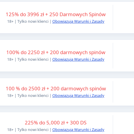
125% do 3996 zł + 250 Darmowych Spinów
18+ | Tylko nowi klienci |
Obowiązują Warunki i Zasady
100% do 2250 zł + 200 darmowych spinów
18+ | Tylko nowi klienci |
Obowiązują Warunki i Zasady
100 % do 2500 zł + 200 darmowych spinów
18+ | Tylko nowi klienci |
Obowiązują Warunki i Zasady
225% do 5,000 zł + 300 DS
18+ | Tylko nowi klienci |
Obowiązują Warunki i Zasady