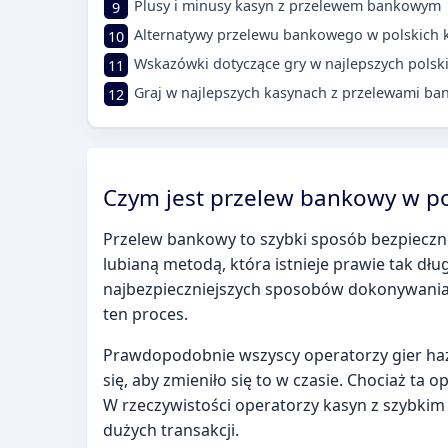
Plusy i minusy kasyn z przelewem bankowym
Alternatywy przelewu bankowego w polskich 
Wskazówki dotyczące gry w najlepszych pols
Graj w najlepszych kasynach z przelewami b
Czym jest przelew bankowy w po
Przelew bankowy to szybki sposób bezpieczneg
lubianą metodą, która istnieje prawie tak dł
najbezpieczniejszych sposobów dokonywania w
ten proces.
Prawdopodobnie wszyscy operatorzy gier haz
się, aby zmieniło się to w czasie. Chociaż ta 
W rzeczywistości operatorzy kasyn z szybki
dużych transakcji.