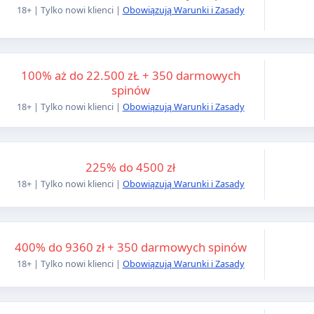
18+ | Tylko nowi klienci |
Obowiązują Warunki i Zasady
100% aż do 22.500 zŁ + 350 darmowych
spinów
18+ | Tylko nowi klienci |
Obowiązują Warunki i Zasady
225% do 4500 zł
18+ | Tylko nowi klienci |
Obowiązują Warunki i Zasady
400% do 9360 zł + 350 darmowych spinów
18+ | Tylko nowi klienci |
Obowiązują Warunki i Zasady