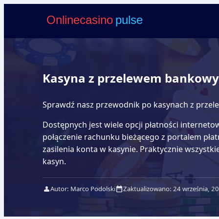
Kasyna z przelewem bankowy
Sprawdź nasz przewodnik po kasynach z przelew
Dostępnych jest wiele opcji płatności interneto
połączenie rachunku bieżącego z portalem płatn
zasilenia konta w kasynie. Praktycznie wszystkie
kasyn.
Autor: Marco Podolski
Zaktualizowano: 24 września, 2