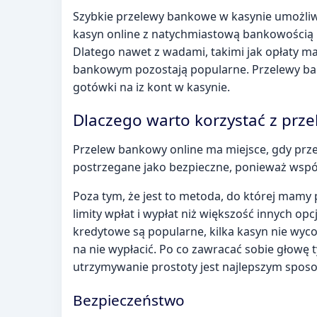
Szybkie przelewy bankowe w kasynie umożliwi
kasyn online z natychmiastową bankowością m
Dlatego nawet z wadami, takimi jak opłaty ma
bankowym pozostają popularne. Przelewy bank
gotówki na iz kont w kasynie.
Dlaczego warto korzystać z prz
Przelew bankowy online ma miejsce, gdy prz
postrzegane jako bezpieczne, ponieważ współ
Poza tym, że jest to metoda, do której mamy 
limity wpłat i wypłat niż większość innych op
kredytowe są popularne, kilka kasyn nie wyc
na nie wypłacić. Po co zawracać sobie głowę 
utrzymywanie prostoty jest najlepszym sposo
Bezpieczeństwo