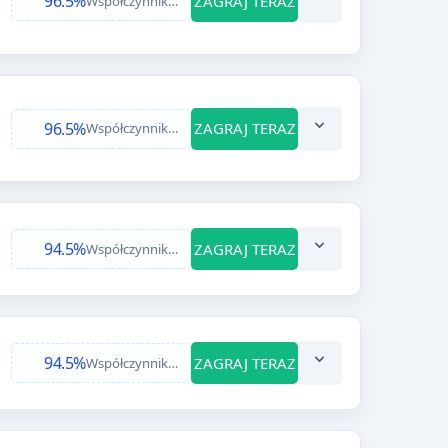
96.5%
ZAGRAJ TERAZ
Współczynnik wygranych
96.5%
ZAGRAJ TERAZ
Współczynnik wygranych
94.5%
ZAGRAJ TERAZ
Współczynnik wygranych
94.5%
ZAGRAJ TERAZ
Współczynnik wygranych