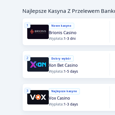
Najlepsze Kasyna Z Przelewem Banko
1
Nowe kasyno
Brionis Casino
Wypłata:
1-3 dni
2
Dobry wybór
Xon Bet Casino
Wypłata:
1-5 days
3
Najlepsze kasyno
Vox Casino
Wypłata:
1-3 days