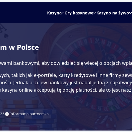
Kasyna
Gry kasynowe
Kasyno na żywo
m w Polsce
ami bankowymi, aby dowiedzieć się więcej o opcjach wpłat 
wych, takich jak e-portfele, karty kredytowe i inne firmy ze
ości. Jednak przelew bankowy jest nadal jedną z najłatwie
 kasyna online akceptują tę opcję płatności, ale to jest nas
025
Informacja partnerska