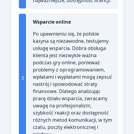
najważniejsze, dostępność licencji.
Wsparcie online
Po upewnieniu się, że polskie
kasyna są niezawodne, testujemy
usługę wsparcia. Dobra obsługa
klienta jest niezwykle ważna
podczas gry online, ponieważ
problemy z oprogramowaniem,
wpłatami i wypłatami mogą zepsuć
nastrój i spowodować straty
finansowe. Dlatego analizując
pracę działu wsparcia, zwracamy
uwagę na profesjonalizm,
szybkość reakcji oraz dostępność
różnych metod komunikacji, w tym
czatu, poczty elektronicznej i