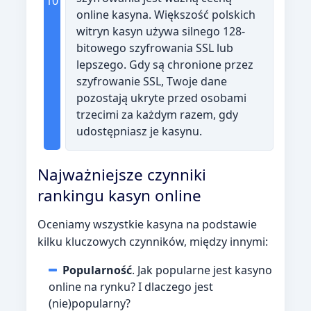
online kasyna. Większość polskich
witryn kasyn używa silnego 128-
bitowego szyfrowania SSL lub
lepszego. Gdy są chronione przez
szyfrowanie SSL, Twoje dane
pozostają ukryte przed osobami
trzecimi za każdym razem, gdy
udostępniasz je kasynu.
Najważniejsze czynniki
rankingu kasyn online
Oceniamy wszystkie kasyna na podstawie
kilku kluczowych czynników, między innymi:
Popularność
. Jak popularne jest kasyno
online na rynku? I dlaczego jest
(nie)popularny?