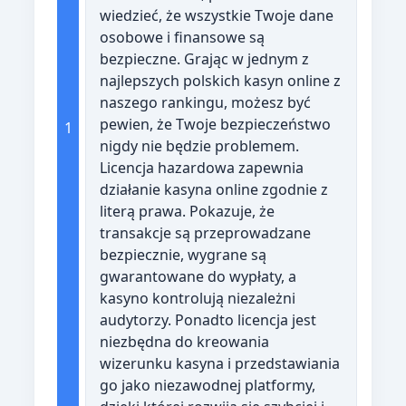
wiedzieć, że wszystkie Twoje dane
osobowe i finansowe są
bezpieczne. Grając w jednym z
najlepszych polskich kasyn online z
naszego rankingu, możesz być
pewien, że Twoje bezpieczeństwo
nigdy nie będzie problemem.
Licencja hazardowa zapewnia
działanie kasyna online zgodnie z
literą prawa. Pokazuje, że
transakcje są przeprowadzane
bezpiecznie, wygrane są
gwarantowane do wypłaty, a
kasyno kontrolują niezależni
audytorzy. Ponadto licencja jest
niezbędna do kreowania
wizerunku kasyna i przedstawiania
go jako niezawodnej platformy,