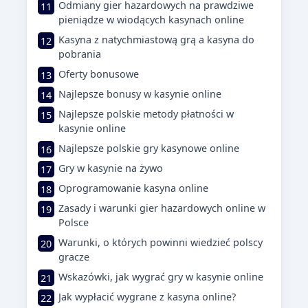
Odmiany gier hazardowych na prawdziwe
pieniądze w wiodących kasynach online
Kasyna z natychmiastową grą a kasyna do
pobrania
Oferty bonusowe
Najlepsze bonusy w kasynie online
Najlepsze polskie metody płatności w
kasynie online
Najlepsze polskie gry kasynowe online
Gry w kasynie na żywo
Oprogramowanie kasyna online
Zasady i warunki gier hazardowych online w
Polsce
Warunki, o których powinni wiedzieć polscy
gracze
Wskazówki, jak wygrać gry w kasynie online
Jak wypłacić wygrane z kasyna online?