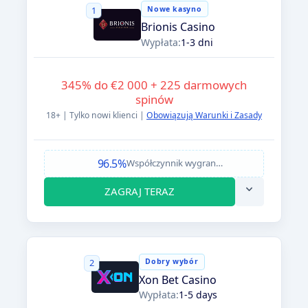
Nowe kasyno
1
Brionis Casino
Wypłata:
1-3 dni
345% do €2 000 + 225 darmowych
spinów
18+ | Tylko nowi klienci |
Obowiązują Warunki i Zasady
96.5%
Współczynnik wygranych
ZAGRAJ TERAZ
Dobry wybór
2
Xon Bet Casino
Wypłata:
1-5 days