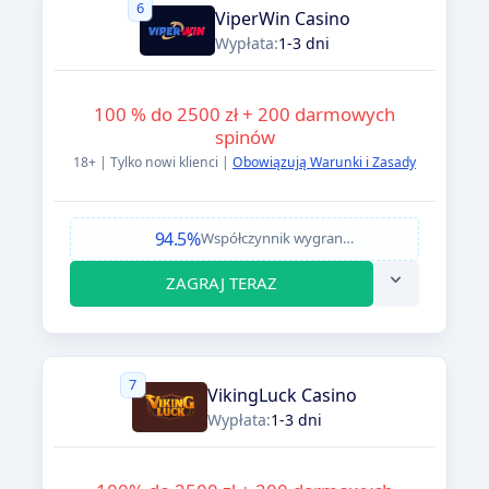
6
ViperWin Casino
Wypłata:
1-3 dni
100 % do 2500 zł + 200 darmowych
spinów
18+ | Tylko nowi klienci |
Obowiązują Warunki i Zasady
94.5%
Współczynnik wygranych
ZAGRAJ TERAZ
7
VikingLuck Casino
Wypłata:
1-3 dni