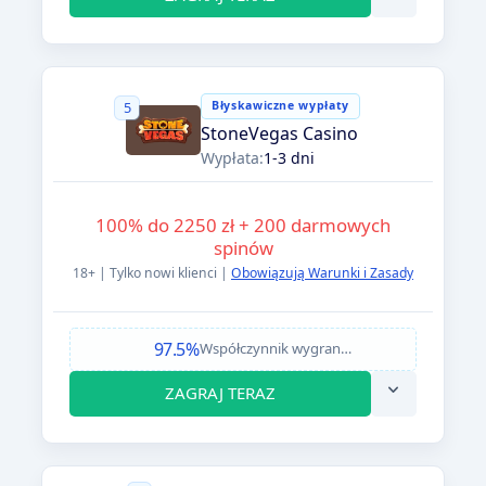
Błyskawiczne wypłaty
5
StoneVegas Casino
Wypłata:
1-3 dni
100% do 2250 zł + 200 darmowych
spinów
18+ | Tylko nowi klienci |
Obowiązują Warunki i Zasady
97.5%
Współczynnik wygranych
ZAGRAJ TERAZ