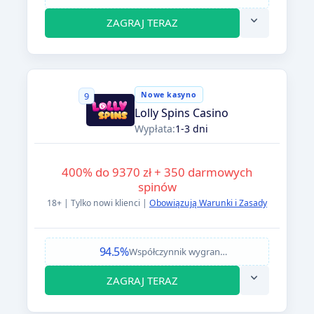
ZAGRAJ TERAZ
Nowe kasyno
9
Lolly Spins Casino
Wypłata:
1-3 dni
400% do 9370 zł + 350 darmowych
spinów
18+ | Tylko nowi klienci |
Obowiązują Warunki i Zasady
94.5%
Współczynnik wygranych
ZAGRAJ TERAZ