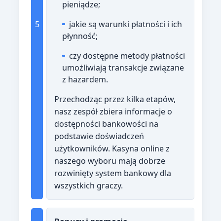
pieniądze;
jakie są warunki płatności i ich
płynność;
czy dostępne metody płatności
umożliwiają transakcje związane
z hazardem.
Przechodząc przez kilka etapów,
nasz zespół zbiera informacje o
dostępności bankowości na
podstawie doświadczeń
użytkowników. Kasyna online z
naszego wyboru mają dobrze
rozwinięty system bankowy dla
wszystkich graczy.