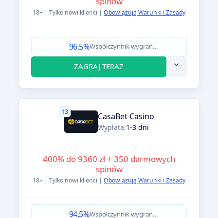
spinów
18+ | Tylko nowi klienci |
Obowiązują Warunki i Zasady
96.5%
Współczynnik wygranych
ZAGRAJ TERAZ
13
CasaBet Casino
Wypłata:
1-3 dni
400% do 9360 zł + 350 darmowych
spinów
18+ | Tylko nowi klienci |
Obowiązują Warunki i Zasady
94.5%
Współczynnik wygranych