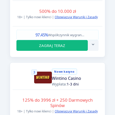
500% do 10.000 zł
18+ | Tylko nowi klienci |
Obowiązują Warunki i Zasady
97.45%
Współczynnik wygranych
ZAGRAJ TERAZ
Nowe kasyno
3
Wintino Casino
Wypłata:
1-3 dni
125% do 3996 zł + 250 Darmowych
Spinów
18+ | Tylko nowi klienci |
Obowiązują Warunki i Zasady