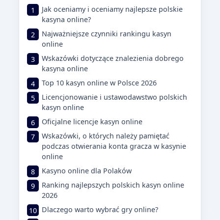
Jak oceniamy i oceniamy najlepsze polskie
kasyna online?
Najważniejsze czynniki rankingu kasyn
online
Wskazówki dotyczące znalezienia dobrego
kasyna online
Top 10 kasyn online w Polsce 2026
Licencjonowanie i ustawodawstwo polskich
kasyn online
Oficjalne licencje kasyn online
Wskazówki, o których należy pamiętać
podczas otwierania konta gracza w kasynie
online
Kasyno online dla Polaków
Ranking najlepszych polskich kasyn online
2026
Dlaczego warto wybrać gry online?