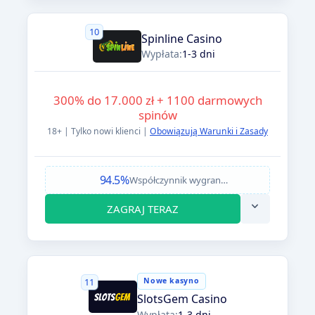
10
Spinline Casino
Wypłata:
1-3 dni
300% do 17.000 zł + 1100 darmowych
spinów
18+ | Tylko nowi klienci |
Obowiązują Warunki i Zasady
94.5%
Współczynnik wygranych
ZAGRAJ TERAZ
Nowe kasyno
11
SlotsGem Casino
Wypłata:
1-3 dni