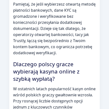
Pamiętaj, że jeśli wybierzesz otwartą metodę
płatności bankowych, dane KYC są
gromadzone i weryfikowane bez
konieczności przesyłania dodatkowej
dokumentacji. Dzieje się tak dlatego, że
operatorzy otwartej bankowości, tacy jak
Trustly, łączą się bezpośrednio z Twoim
kontem bankowym, co ogranicza potrzebę
dodatkowej weryfikacji.
Dlaczego polscy gracze
wybierają kasyna online z
szybką wypłatą?
W ostatnich latach popularność kasyn online
wśród polskich graczy gwałtownie wzrosła.
Przy rosnącej liczbie dostępnych opcji
jednym z kluczowych czynników