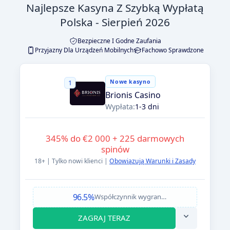
Najlepsze Kasyna Z Szybką Wypłatą
Polska - Sierpień 2026
Bezpieczne I Godne Zaufania
Przyjazny Dla Urządzeń Mobilnych
Fachowo Sprawdzone
Nowe kasyno
1
Brionis Casino
Wypłata:
1-3 dni
345% do €2 000 + 225 darmowych
spinów
18+ | Tylko nowi klienci |
Obowiązują Warunki i Zasady
96.5%
Współczynnik wygranych
ZAGRAJ TERAZ