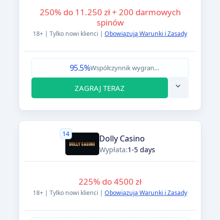
250% do 11.250 zł + 200 darmowych
spinów
18+ | Tylko nowi klienci |
Obowiązują Warunki i Zasady
95.5%
Współczynnik wygranych
ZAGRAJ TERAZ
14
Dolly Casino
Wypłata:
1-5 days
225% do 4500 zł
18+ | Tylko nowi klienci |
Obowiązują Warunki i Zasady