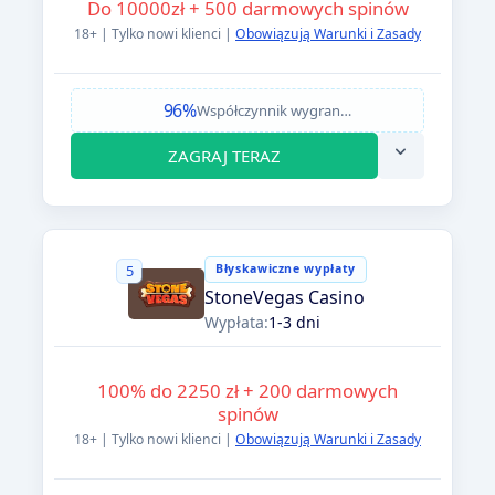
Do 10000zł + 500 darmowych spinów
18+ | Tylko nowi klienci |
Obowiązują Warunki i Zasady
96%
Współczynnik wygranych
ZAGRAJ TERAZ
Błyskawiczne wypłaty
5
StoneVegas Casino
Wypłata:
1-3 dni
100% do 2250 zł + 200 darmowych
spinów
18+ | Tylko nowi klienci |
Obowiązują Warunki i Zasady