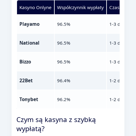
Kasyno Onlyne
Współczynnik wypłaty
Czas wypłat
Playamo
96.5%
1-3 dni robo
National
96.5%
1-3 dni robo
Bizzo
96.5%
1-3 dni robo
22Bet
96.4%
1-2 dni robo
Tonybet
96.2%
1-2 dni robo
Czym są kasyna z szybką
wypłatą?