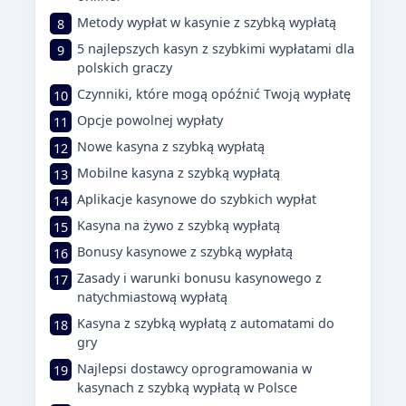
Metody wypłat w kasynie z szybką wypłatą
5 najlepszych kasyn z szybkimi wypłatami dla
polskich graczy
Czynniki, które mogą opóźnić Twoją wypłatę
Opcje powolnej wypłaty
Nowe kasyna z szybką wypłatą
Mobilne kasyna z szybką wypłatą
Aplikacje kasynowe do szybkich wypłat
Kasyna na żywo z szybką wypłatą
Bonusy kasynowe z szybką wypłatą
Zasady i warunki bonusu kasynowego z
natychmiastową wypłatą
Kasyna z szybką wypłatą z automatami do
gry
Najlepsi dostawcy oprogramowania w
kasynach z szybką wypłatą w Polsce