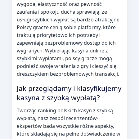
wygoda, elastyczność oraz pewność
zaufania i spokoju ducha sprawiają, że
usługi szybkich wypłat są bardzo atrakcyjne.
Polscy gracze cenią sobie platformy, które
traktują priorytetowo ich potrzeby i
zapewniają bezproblemowy dostęp do ich
wygranych. Wybierając kasyna online z
szybkimi wypłatami, polscy gracze mogą
podnieść swoje wrażenia z gry i cieszyć się
dreszczykiem bezproblemowych transakcji.
Jak przeglądamy i klasyfikujemy
kasyna z szybką wypłatą?
Tworząc ranking polskich kasyn z szybką
wypłatą, nasz zespół recenzentów-
ekspertów bada wszystkie różne aspekty,
które składają się na pełne doświadczenie w