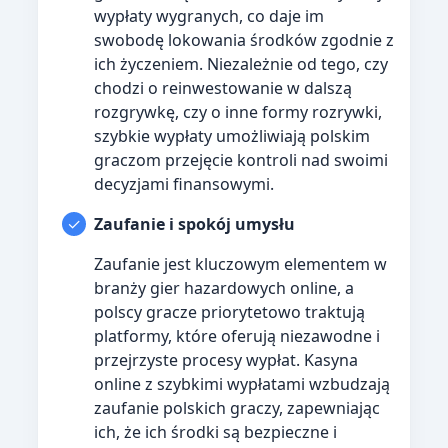
wypłaty wygranych, co daje im
swobodę lokowania środków zgodnie z
ich życzeniem. Niezależnie od tego, czy
chodzi o reinwestowanie w dalszą
rozgrywkę, czy o inne formy rozrywki,
szybkie wypłaty umożliwiają polskim
graczom przejęcie kontroli nad swoimi
decyzjami finansowymi.
Zaufanie i spokój umysłu
Zaufanie jest kluczowym elementem w
branży gier hazardowych online, a
polscy gracze priorytetowo traktują
platformy, które oferują niezawodne i
przejrzyste procesy wypłat. Kasyna
online z szybkimi wypłatami wzbudzają
zaufanie polskich graczy, zapewniając
ich, że ich środki są bezpieczne i