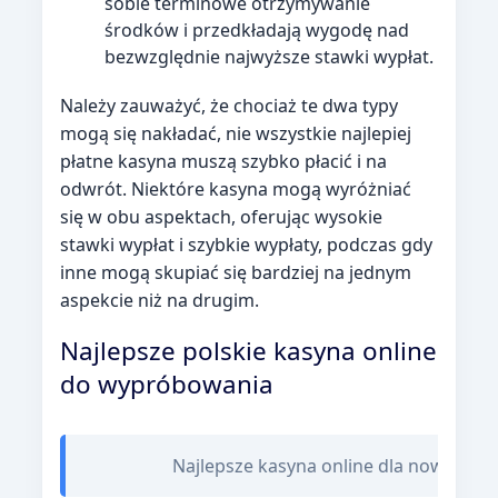
sobie terminowe otrzymywanie
środków i przedkładają wygodę nad
bezwzględnie najwyższe stawki wypłat.
Należy zauważyć, że chociaż te dwa typy
mogą się nakładać, nie wszystkie najlepiej
płatne kasyna muszą szybko płacić i na
odwrót. Niektóre kasyna mogą wyróżniać
się w obu aspektach, oferując wysokie
stawki wypłat i szybkie wypłaty, podczas gdy
inne mogą skupiać się bardziej na jednym
aspekcie niż na drugim.
Najlepsze polskie kasyna online
do wypróbowania
Najlepsze kasyna online dla nowych po