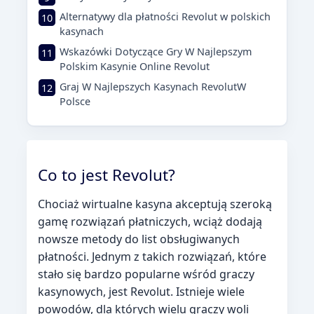
Alternatywy dla płatności Revolut w polskich
kasynach
Wskazówki Dotyczące Gry W Najlepszym
Polskim Kasynie Online Revolut
Graj W Najlepszych Kasynach RevolutW
Polsce
Co to jest Revolut?
Chociaż wirtualne kasyna akceptują szeroką
gamę rozwiązań płatniczych, wciąż dodają
nowsze metody do list obsługiwanych
płatności. Jednym z takich rozwiązań, które
stało się bardzo popularne wśród graczy
kasynowych, jest Revolut. Istnieje wiele
powodów, dla których wielu graczy woli