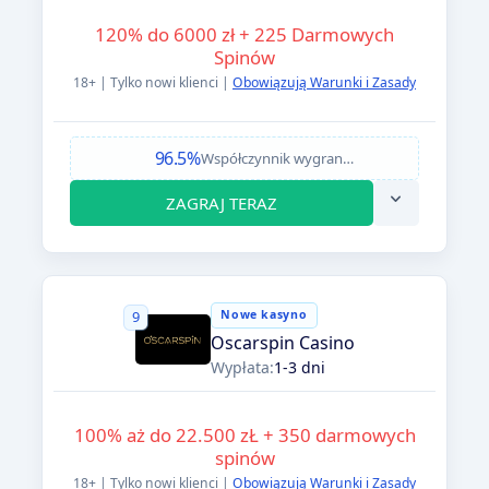
120% do 6000 zł + 225 Darmowych
Spinów
18+ | Tylko nowi klienci |
Obowiązują Warunki i Zasady
96.5%
Współczynnik wygranych
ZAGRAJ TERAZ
Nowe kasyno
9
Oscarspin Casino
Wypłata:
1-3 dni
100% aż do 22.500 zŁ + 350 darmowych
spinów
18+ | Tylko nowi klienci |
Obowiązują Warunki i Zasady