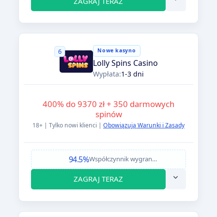
ZAGRAJ TERAZ
Nowe kasyno
6
Lolly Spins Casino
Wypłata:
1-3 dni
400% do 9370 zł + 350 darmowych
spinów
18+ | Tylko nowi klienci |
Obowiązują Warunki i Zasady
94.5%
Współczynnik wygranych
ZAGRAJ TERAZ