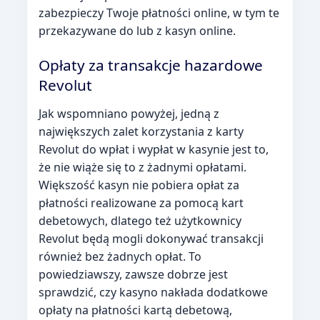
zabezpieczy Twoje płatności online, w tym te
przekazywane do lub z kasyn online.
Opłaty za transakcje hazardowe
Revolut
Jak wspomniano powyżej, jedną z
największych zalet korzystania z karty
Revolut do wpłat i wypłat w kasynie jest to,
że nie wiąże się to z żadnymi opłatami.
Większość kasyn nie pobiera opłat za
płatności realizowane za pomocą kart
debetowych, dlatego też użytkownicy
Revolut będą mogli dokonywać transakcji
również bez żadnych opłat. To
powiedziawszy, zawsze dobrze jest
sprawdzić, czy kasyno nakłada dodatkowe
opłaty na płatności kartą debetową,