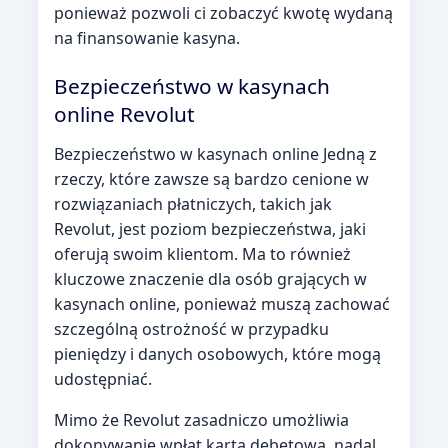
ponieważ pozwoli ci zobaczyć kwotę wydaną
na finansowanie kasyna.
Bezpieczeństwo w kasynach
online Revolut
Bezpieczeństwo w kasynach online Jedną z
rzeczy, które zawsze są bardzo cenione w
rozwiązaniach płatniczych, takich jak
Revolut, jest poziom bezpieczeństwa, jaki
oferują swoim klientom. Ma to również
kluczowe znaczenie dla osób grających w
kasynach online, ponieważ muszą zachować
szczególną ostrożność w przypadku
pieniędzy i danych osobowych, które mogą
udostępniać.
Mimo że Revolut zasadniczo umożliwia
dokonywanie wpłat kartą debetową, nadal