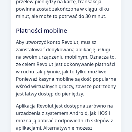
przelew pieniędzy na kartę, transakcja
powinna zostać zakończona w ciągu kilku
minut, ale może to potrwać do 30 minut.
Płatności mobilne
Aby utworzyć konto Revolut, musisz
zainstalować dedykowaną aplikację usługi
na swoim urządzeniu mobilnym. Oznacza to,
że celem Revolut jest dokonywanie płatności
w ruchu tak płynnie, jak to tylko możliwe.
Ponieważ kasyna mobilne są dość popularne
wśród wirtualnych graczy, zawsze potrzebny
jest łatwy dostęp do pieniędzy.
Aplikacja Revolut jest dostępna zarówno na
urządzenia z systemem Android, jak i iOS i
można ją pobrać z odpowiednich sklepów z
aplikacjami. Alternatywnie możesz