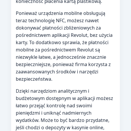
konieczność płacenia kartą plastikową.
Ponieważ urządzenia mobilne obsługują
teraz technologię NFC, możesz nawet
dokonywać płatności zbliżeniowych za
pośrednictwem aplikacji Revolut, bez użycia
karty. To dodatkowo sprawia, że płatności
mobilne za pośrednictwem Revolut są
niezwykle łatwe, a jednocześnie znacznie
bezpieczniejsze, ponieważ firma korzysta z
zaawansowanych środków i narzędzi
bezpieczeństwa.
Dzięki narzędziom analitycznym i
budżetowym dostępnym w aplikacji możesz
łatwo przejąć kontrolę nad swoimi
pieniędzmi i uniknąć nadmiernych
wydatków. Może to być bardzo przydatne,
jeśli chodzi o depozyty w kasynie online,