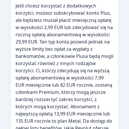
Jeśli chcesz korzystać z dodatkowych
korzyści, możesz subskrybować konto Plus,
ale będziesz musiał płacić miesięczną opłatę
w wysokości 2,99 EUR lub zdecydować się na
roczną opłatę abonamentową w wysokości
29,99 EUR. Ten typ konta pozwoli jednak na
wyższe limity bez opłat za wypłaty z
bankomatów, a członkowie Plusa będą mogli
korzystać również z innych rodzajów
korzyści. Ci, którzy zdecydują się na wyższą
opłatę abonamentową w wysokości 7,99
EUR miesięcznie lub 82 EUR rocznie, zostaną
członkami Premium, którzy mogą jeszcze
bardziej rozszerzyć zakres korzyści, z
których mogą korzystać. Abonament z
najwyższą opłatą 13,99 EUR miesięcznie lub
135 EUR rocznie to plan Metal. Da dostęp do
pełnej listy benefitów, jakie Revolut oferuje