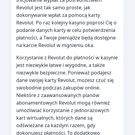
Inicjowanie wypłat za pośrednictwem
Revolut jest tak samo proste, jak
dokonywanie wpłat za pomocą karty
Revolut. Po raz kolejny kasyno poprosi Cię o
podanie danych karty w celu potwierdzenia
płatności, a Twoje pieniądze będą dostępne
na karcie Revolut w mgnieniu oka.
Korzystanie z Revolut do płatności w kasynie
jest niezwykle łatwe i wygodne, a także
niezwykle bezpieczne. Ponieważ podajesz
dane swojej karty Revolut, możesz czuć się
swobodnie podczas zakupów online.
Niektóre z zaawansowanych planów
abonamentowych Revolut mogą również
umożliwiać korzystanie z jednorazowych
kart wirtualnych, których dane są
odświeżane za każdym razem, gdy
dokonujesz płatności. To dodatkowo