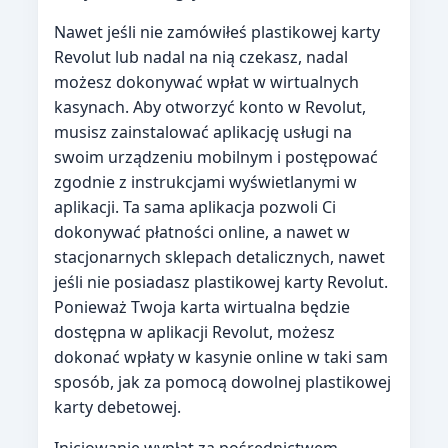
Nawet jeśli nie zamówiłeś plastikowej karty
Revolut lub nadal na nią czekasz, nadal
możesz dokonywać wpłat w wirtualnych
kasynach. Aby otworzyć konto w Revolut,
musisz zainstalować aplikację usługi na
swoim urządzeniu mobilnym i postępować
zgodnie z instrukcjami wyświetlanymi w
aplikacji. Ta sama aplikacja pozwoli Ci
dokonywać płatności online, a nawet w
stacjonarnych sklepach detalicznych, nawet
jeśli nie posiadasz plastikowej karty Revolut.
Ponieważ Twoja karta wirtualna będzie
dostępna w aplikacji Revolut, możesz
dokonać wpłaty w kasynie online w taki sam
sposób, jak za pomocą dowolnej plastikowej
karty debetowej.