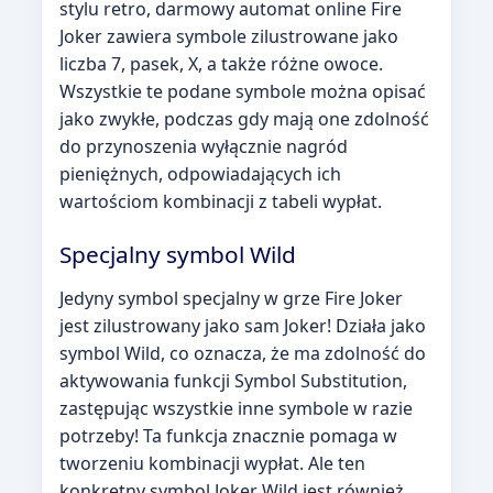
stylu retro, darmowy automat online Fire
Joker zawiera symbole zilustrowane jako
liczba 7, pasek, X, a także różne owoce.
Wszystkie te podane symbole można opisać
jako zwykłe, podczas gdy mają one zdolność
do przynoszenia wyłącznie nagród
pieniężnych, odpowiadających ich
wartościom kombinacji z tabeli wypłat.
Specjalny symbol Wild
Jedyny symbol specjalny w grze Fire Joker
jest zilustrowany jako sam Joker! Działa jako
symbol Wild, co oznacza, że ​​ma zdolność do
aktywowania funkcji Symbol Substitution,
zastępując wszystkie inne symbole w razie
potrzeby! Ta funkcja znacznie pomaga w
tworzeniu kombinacji wypłat. Ale ten
konkretny symbol Joker Wild jest również