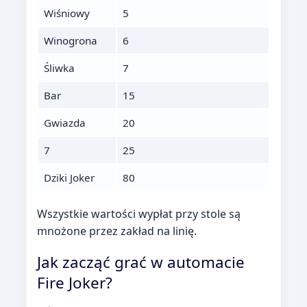
Wiśniowy
5
Winogrona
6
Śliwka
7
Bar
15
Gwiazda
20
7
25
Dziki Joker
80
Wszystkie wartości wypłat przy stole są
mnożone przez zakład na linię.
Jak zacząć grać w automacie
Fire Joker?