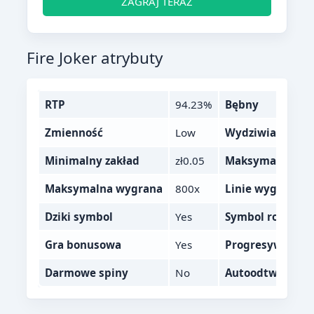
ZAGRAJ TERAZ
Fire Joker atrybuty
RTP
94.23%
Bębny
Zmienność
Low
Wydziwianie
Minimalny zakład
zł0.05
Maksymalny zak
Maksymalna wygrana
800x
Linie wygrywają
Dziki symbol
Yes
Symbol rozprosz
Gra bonusowa
Yes
Progresywny ja
Darmowe spiny
No
Autoodtwarzani