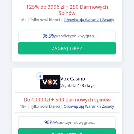
125% do 3996 zł + 250 Darmowych
Spinów
18+ | Tylko nowi klienci |
Obowiązują Warunki i Zasady
96.5%
Współczynnik wygranych
ZAGRAJ TERAZ
4
Vox Casino
Wypłata:
1-3 days
Do 10000zł + 500 darmowych spinów
18+ | Tylko nowi klienci |
Obowiązują Warunki i Zasady
96%
Współczynnik wygranych