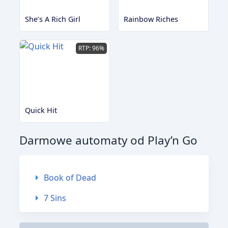
She’s A Rich Girl
Rainbow Riches
RTP: 96%
Quick Hit
Darmowe automaty od Play’n Go
Book of Dead
7 Sins