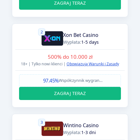
ZAGRAJ TERAZ
2
Xon Bet Casino
Wypłata:
1-5 days
500% do 10.000 zł
18+ | Tylko nowi klienci |
Obowiązują Warunki i Zasady
97.45%
Współczynnik wygranych
ZAGRAJ TERAZ
3
Wintino Casino
Wypłata:
1-3 dni