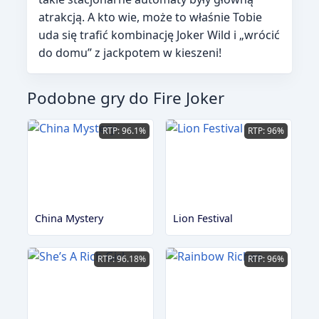
atrakcją. A kto wie, może to właśnie Tobie
uda się trafić kombinację Joker Wild i „wrócić
do domu” z jackpotem w kieszeni!
Podobne gry do Fire Joker
RTP: 96.1%
RTP: 96%
China Mystery
Lion Festival
RTP: 96.18%
RTP: 96%