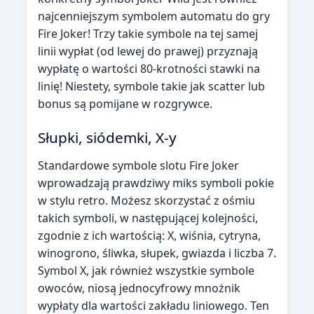
najcenniejszym symbolem automatu do gry
Fire Joker! Trzy takie symbole na tej samej
linii wypłat (od lewej do prawej) przyznają
wypłatę o wartości 80-krotności stawki na
linię! Niestety, symbole takie jak scatter lub
bonus są pomijane w rozgrywce.
Słupki, siódemki, X-y
Standardowe symbole slotu Fire Joker
wprowadzają prawdziwy miks symboli pokie
w stylu retro. Możesz skorzystać z ośmiu
takich symboli, w następującej kolejności,
zgodnie z ich wartością: X, wiśnia, cytryna,
winogrono, śliwka, słupek, gwiazda i liczba 7.
Symbol X, jak również wszystkie symbole
owoców, niosą jednocyfrowy mnożnik
wypłaty dla wartości zakładu liniowego. Ten