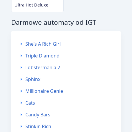
Ultra Hot Deluxe
Darmowe automaty od IGT
She’s A Rich Girl
Triple Diamond
Lobstermania 2
Sphinx
Millionaire Genie
Cats
Candy Bars
Stinkin Rich