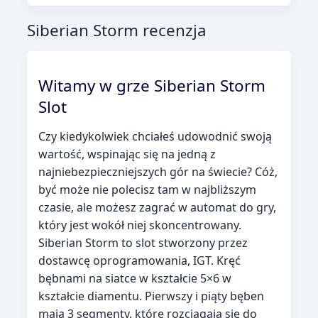
Siberian Storm recenzja
Witamy w grze Siberian Storm
Slot
Czy kiedykolwiek chciałeś udowodnić swoją
wartość, wspinając się na jedną z
najniebezpieczniejszych gór na świecie? Cóż,
być może nie polecisz tam w najbliższym
czasie, ale możesz zagrać w automat do gry,
który jest wokół niej skoncentrowany.
Siberian Storm to slot stworzony przez
dostawcę oprogramowania, IGT. Kręć
bębnami na siatce w kształcie 5×6 w
kształcie diamentu. Pierwszy i piąty bęben
mają 3 segmenty, które rozciągają się do