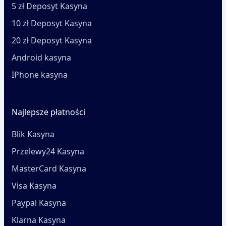
5 zł Deposyt Kasyna
10 zł Deposyt Kasyna
20 zł Deposyt Kasyna
Android kasyna
IPhone kasyna
Najlepsze płatności
Blik Kasyna
Przelewy24 Kasyna
MasterCard Kasyna
Visa Kasyna
Paypal Kasyna
Klarna Kasyna