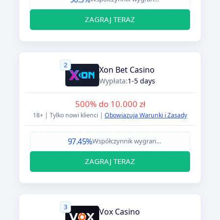
ZAGRAJ TERAZ
2
Xon Bet Casino
Wypłata:
1-5 days
500% do 10.000 zł
18+ | Tylko nowi klienci |
Obowiązują Warunki i Zasady
97.45%
Współczynnik wygranych
ZAGRAJ TERAZ
3
Vox Casino