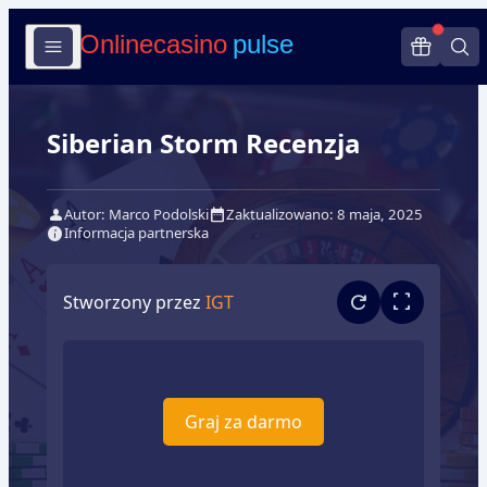
Siberian Storm Recenzja
Autor: Marco Podolski
Zaktualizowano: 8 maja, 2025
Informacja partnerska
Stworzony przez
IGT
Graj za darmo