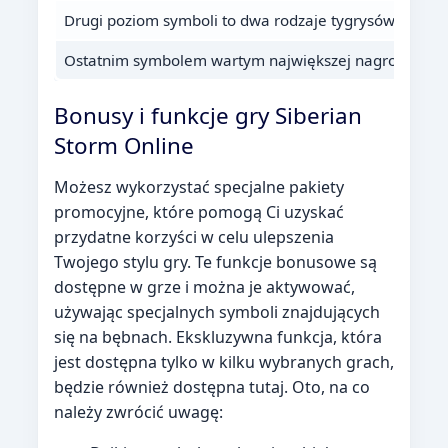
Drugi poziom symboli to dwa rodzaje tygrysów, które m
Ostatnim symbolem wartym największej nagrody ze wszy
Bonusy i funkcje gry Siberian
Storm Online
Możesz wykorzystać specjalne pakiety
promocyjne, które pomogą Ci uzyskać
przydatne korzyści w celu ulepszenia
Twojego stylu gry. Te funkcje bonusowe są
dostępne w grze i można je aktywować,
używając specjalnych symboli znajdujących
się na bębnach. Ekskluzywna funkcja, która
jest dostępna tylko w kilku wybranych grach,
będzie również dostępna tutaj. Oto, na co
należy zwrócić uwagę: