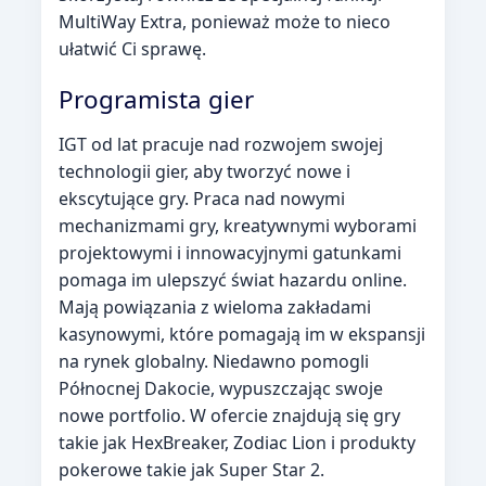
MultiWay Extra, ponieważ może to nieco
ułatwić Ci sprawę.
Programista gier
IGT od lat pracuje nad rozwojem swojej
technologii gier, aby tworzyć nowe i
ekscytujące gry. Praca nad nowymi
mechanizmami gry, kreatywnymi wyborami
projektowymi i innowacyjnymi gatunkami
pomaga im ulepszyć świat hazardu online.
Mają powiązania z wieloma zakładami
kasynowymi, które pomagają im w ekspansji
na rynek globalny. Niedawno pomogli
Północnej Dakocie, wypuszczając swoje
nowe portfolio. W ofercie znajdują się gry
takie jak HexBreaker, Zodiac Lion i produkty
pokerowe takie jak Super Star 2.