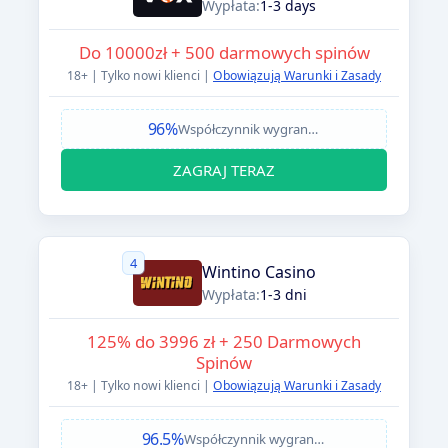
Wypłata:
1-3 days
Do 10000zł + 500 darmowych spinów
18+ | Tylko nowi klienci |
Obowiązują Warunki i Zasady
96%
Współczynnik wygranych
ZAGRAJ TERAZ
4
Wintino Casino
Wypłata:
1-3 dni
125% do 3996 zł + 250 Darmowych
Spinów
18+ | Tylko nowi klienci |
Obowiązują Warunki i Zasady
96.5%
Współczynnik wygranych