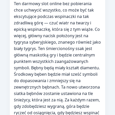
Ten darmowy slot online bez pobierania
chce uchwycić wszystko, co może być tak
ekscytujące podczas wspinaczki na tak
zdradliwą górę — czuć wiatr na twarzy i
epicką wspinaczkę, która się z tym wiąże. Co
więcej, główny nacisk położony jest na
tygrysa syberyjskiego, znanego również jako
biały tygrys. Ten śmiercionośny ssak jest
główną maskotką gry i będzie centralnym
punktem wszystkich zaangażowanych
symboli. Bębny będą miały kształt diamentu.
Środkowy bęben będzie miał sześć symboli
do dopasowania i zmniejszy się na
zewnętrznych bębnach. Ta nowo utworzona
siatka bębnów zostanie ustawiona na tle
śnieżycy, która jest za nią. Za każdym razem,
gdy zdobędziesz wygraną, góra będzie
ryczeć od osiągnięcia, gdy będziesz wspinać