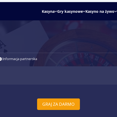
Kasyna
Gry kasynowe
Kasyno na żywo
Informacja partnerska
GRAJ ZA DARMO