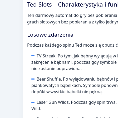
Ted Slots – Charakterystyka i f
Ten darmowy automat do gry bez pobierania c
grach slotowych bez pobierania z tylko jednym
Losowe zdarzenia
Podczas każdego spinu Ted może się obudzić
TV Streak. Po tym, jak bębny wylądują w
zakręcenie bębnami, podczas gdy symbole 
nie zostanie poprawiona.
Beer Shuffle. Po wylądowaniu bębnów i p
piankowatych bąbelkach. Symbole ponownie
dopóki wszystkie bąbelki nie pękną.
Laser Gun Wilds. Podczas gdy spin trwa, 
Wild.