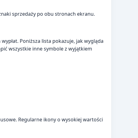
znaki sprzedaży po obu stronach ekranu.
wypłat. Poniższa lista pokazuje, jak wygląda
ąpić wszystkie inne symbole z wyjątkiem
nusowe. Regularne ikony o wysokiej wartości