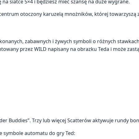
 na siatce 5×4 i będziesz mieć szansę na duże wygrane.
 centrum otoczony karuzelą mnożników, której towarzyszą 
wykonanych, zabawnych i żywych symboli o różnych stawkach 
zentowany przez WILD napisany na obrazku Teda i może zast
der Buddies”. Trzy lub więcej Scatterów aktywuje rundy bo
ne symbole automatu do gry Ted: