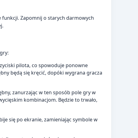
e funkcji. Zapomnij o starych darmowych
j.
gry:
rzyciski pilota, co spowoduje ponowne
bny będą się kręcić, dopóki wygrana gracza
bębny, zanurzając w ten sposób pole gry w
wycięskim kombinacjom. Będzie to trwało,
bije się po ekranie, zamieniając symbole w