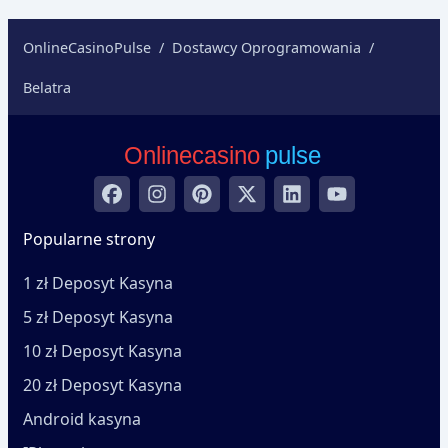
OnlineCasinoPulse
Dostawcy Oprogramowania
Belatra
Popularne strony
1 zł Deposyt Kasyna
5 zł Deposyt Kasyna
10 zł Deposyt Kasyna
20 zł Deposyt Kasyna
Android kasyna