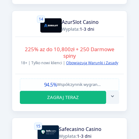
14
AzurSlot Casino
Wypłata:
1-3 dni
225% az do 10,800zł + 250 Darmowe
spiny
18+ | Tylko nowi klienci |
Obowiązują Warunki i Zasady
94.5%
Współczynnik wygranych
ZAGRAJ TERAZ
15
Safecasino Casino
Wypłata:
1-3 dni