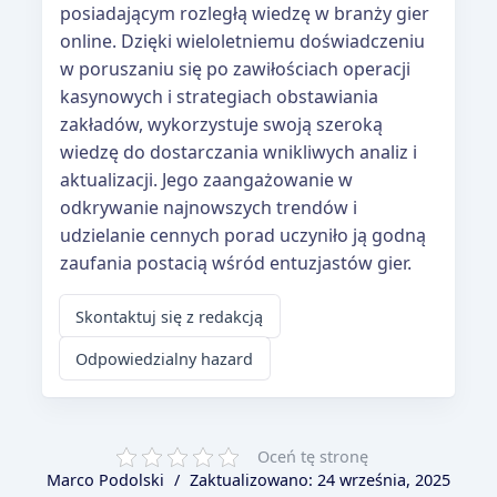
posiadającym rozległą wiedzę w branży gier
online. Dzięki wieloletniemu doświadczeniu
w poruszaniu się po zawiłościach operacji
kasynowych i strategiach obstawiania
zakładów, wykorzystuje swoją szeroką
wiedzę do dostarczania wnikliwych analiz i
aktualizacji. Jego zaangażowanie w
odkrywanie najnowszych trendów i
udzielanie cennych porad uczyniło ją godną
zaufania postacią wśród entuzjastów gier.
Skontaktuj się z redakcją
Odpowiedzialny hazard
Oceń tę stronę
Marco Podolski
Zaktualizowano: 24 września, 2025