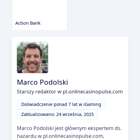
Action Bank
Marco Podolski
Starszy redaktor w pl.onlinecasinopulse.com
Doświadczenie ponad 7 lat w iGaming
Zaktualizowano: 24 września, 2025
Marco Podolski jest głównym ekspertem ds.
hazardu w pl.onlinecasinopulse.com,