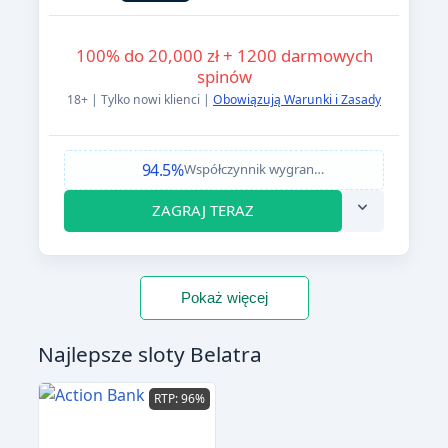
100% do 20,000 zł + 1200 darmowych
spinów
18+ | Tylko nowi klienci |
Obowiązują Warunki i Zasady
94.5%
Współczynnik wygranych
ZAGRAJ TERAZ
Pokaż więcej
Najlepsze sloty Belatra
RTP: 96%