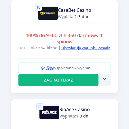
10
CasaBet Casino
Wypłata:
1-3 dni
400% do 9360 zł + 350 darmowych
spinów
18+ | Tylko nowi klienci |
Obowiązują Warunki i Zasady
94.5%
Współczynnik wygranych
ZAGRAJ TERAZ
11
RioAce Casino
Wypłata:
1-3 dni