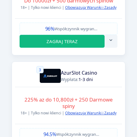
Do 10000zł + 500 darmowych spinów
18+ | Tylko nowi klienci |
Obowiązują Warunki i Zasady
96%
Współczynnik wygranych
ZAGRAJ TERAZ
3
AzurSlot Casino
Wypłata:
1-3 dni
225% az do 10,800zł + 250 Darmowe
spiny
18+ | Tylko nowi klienci |
Obowiązują Warunki i Zasady
94.5%
Współczynnik wygranych