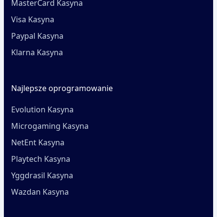
MasterCard Kasyna
Visa Kasyna
Paypal Kasyna
Klarna Kasyna
Najlepsze oprogramowanie
Evolution Kasyna
Microgaming Kasyna
NetEnt Kasyna
Playtech Kasyna
Yggdrasil Kasyna
Wazdan Kasyna