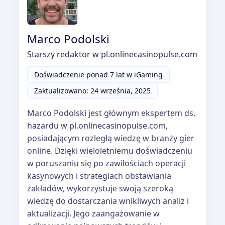
Marco Podolski
Starszy redaktor w pl.onlinecasinopulse.com
Doświadczenie ponad 7 lat w iGaming
Zaktualizowano: 24 września, 2025
Marco Podolski jest głównym ekspertem ds.
hazardu w pl.onlinecasinopulse.com,
posiadającym rozległą wiedzę w branży gier
online. Dzięki wieloletniemu doświadczeniu
w poruszaniu się po zawiłościach operacji
kasynowych i strategiach obstawiania
zakładów, wykorzystuje swoją szeroką
wiedzę do dostarczania wnikliwych analiz i
aktualizacji. Jego zaangażowanie w