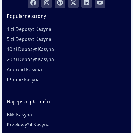
Popularne strony
1 zł Deposyt Kasyna
5 zł Deposyt Kasyna
10 zł Deposyt Kasyna
20 zł Deposyt Kasyna
Android kasyna
IPhone kasyna
Najlepsze płatności
Blik Kasyna
Przelewy24 Kasyna