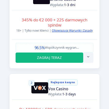
Wypłata:
1-3 dni
345% do €2 000 + 225 darmowych
spinów
18+ | Tylko nowi klienci |
Obowiązują Warunki i Zasady
96.5%
Współczynnik wygranych
ZAGRAJ TERAZ
Najlepsze kasyno
2
Vox Casino
Wypłata:
1-3 days