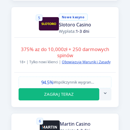
Nowe kasyno
5
Slotoro Casino
Wypłata:
1-3 dni
375% az do 10,000zł + 250 darmowych
spinów
18+ | Tylko nowi klienci |
Obowiązują Warunki i Zasady
94.5%
Współczynnik wygranych
ZAGRAJ TERAZ
6
Martin Casino