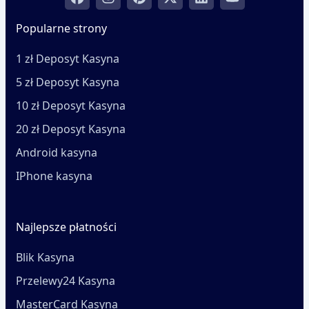
Popularne strony
1 zł Deposyt Kasyna
5 zł Deposyt Kasyna
10 zł Deposyt Kasyna
20 zł Deposyt Kasyna
Android kasyna
IPhone kasyna
Najlepsze płatności
Blik Kasyna
Przelewy24 Kasyna
MasterCard Kasyna