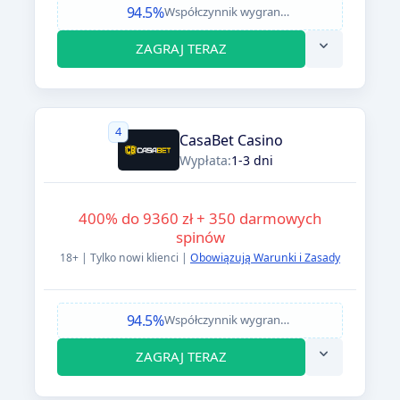
94.5%
Współczynnik wygranych
ZAGRAJ TERAZ
4
CasaBet Casino
Wypłata:
1-3 dni
400% do 9360 zł + 350 darmowych
spinów
18+ | Tylko nowi klienci |
Obowiązują Warunki i Zasady
94.5%
Współczynnik wygranych
ZAGRAJ TERAZ