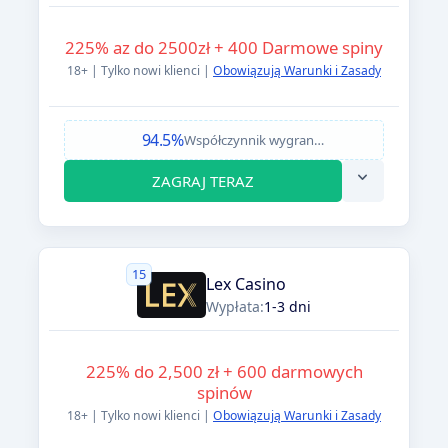
225% az do 2500zł + 400 Darmowe spiny
18+ | Tylko nowi klienci |
Obowiązują Warunki i Zasady
94.5%
Współczynnik wygranych
ZAGRAJ TERAZ
15
Lex Casino
Wypłata:
1-3 dni
225% do 2,500 zł + 600 darmowych
spinów
18+ | Tylko nowi klienci |
Obowiązują Warunki i Zasady