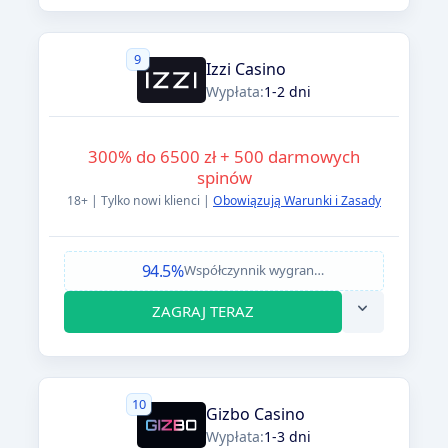
9
Izzi Casino
Wypłata:
1-2 dni
300% do 6500 zł + 500 darmowych
spinów
18+ | Tylko nowi klienci |
Obowiązują Warunki i Zasady
94.5%
Współczynnik wygranych
ZAGRAJ TERAZ
10
Gizbo Casino
Wypłata:
1-3 dni