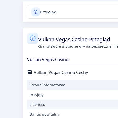
Przegląd
Vulkan Vegas Casino Przegląd
Graj w swoje ulubione gry na bezpiecznej i l
Vulkan Vegas Casino
Vulkan Vegas Casino Cechy
Strona internetowa:
Przyjęty:
Licencja:
Bonus powitalny: