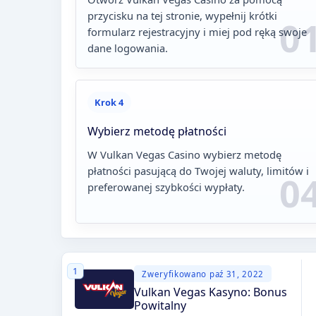
przycisku na tej stronie, wypełnij krótki
formularz rejestracyjny i miej pod ręką swoje
dane logowania.
Krok 4
Wybierz metodę płatności
W Vulkan Vegas Casino wybierz metodę
płatności pasującą do Twojej waluty, limitów i
preferowanej szybkości wypłaty.
1
Zweryfikowano paź 31, 2022
Vulkan Vegas Kasyno: Bonus
Powitalny