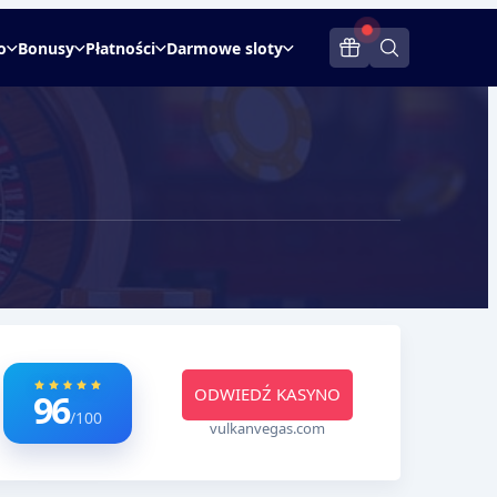
o
Bonusy
Płatności
Darmowe sloty
ODWIEDŹ KASYNO
96
/100
vulkanvegas.com