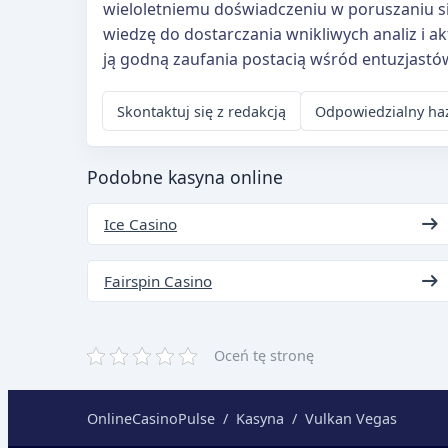
wieloletniemu doświadczeniu w poruszaniu si
wiedzę do dostarczania wnikliwych analiz i a
ją godną zaufania postacią wśród entuzjastów
Skontaktuj się z redakcją
Odpowiedzialny ha
Podobne kasyna online
Ice Casino
Fairspin Casino
Oceń tę stronę
OnlineCasinoPulse
Kasyna
Vulkan Vegas