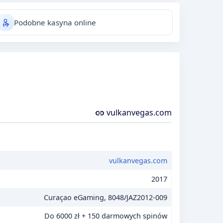
Podobne kasyna online
vulkanvegas.com
vulkanvegas.com
2017
Curaçao eGaming, 8048/JAZ2012-009
Do 6000 zł + 150 darmowych spinów