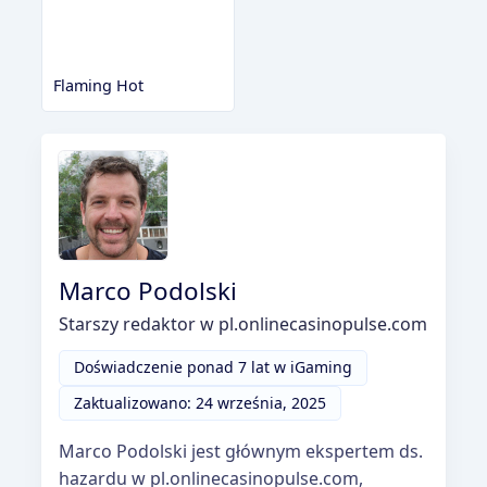
Flaming Hot
Marco Podolski
Starszy redaktor w pl.onlinecasinopulse.com
Doświadczenie ponad 7 lat w iGaming
Zaktualizowano: 24 września, 2025
Marco Podolski jest głównym ekspertem ds.
hazardu w pl.onlinecasinopulse.com,