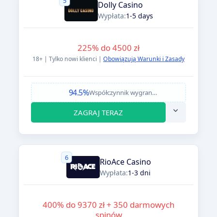
5
Dolly Casino
Wypłata:
1-5 days
225% do 4500 zł
18+ | Tylko nowi klienci |
Obowiązują Warunki i Zasady
94.5%
Współczynnik wygranych
ZAGRAJ TERAZ
6
RioAce Casino
Wypłata:
1-3 dni
400% do 9370 zł + 350 darmowych
spinów