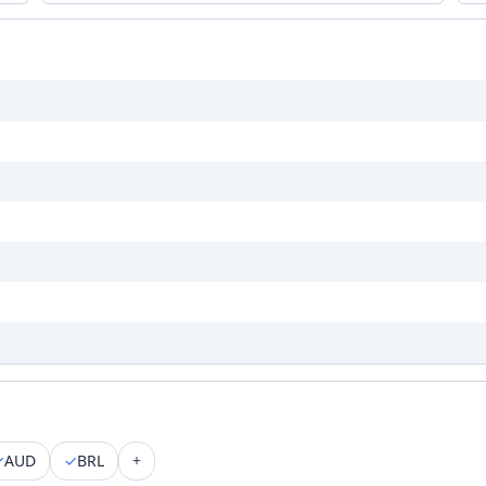
AUD
BRL