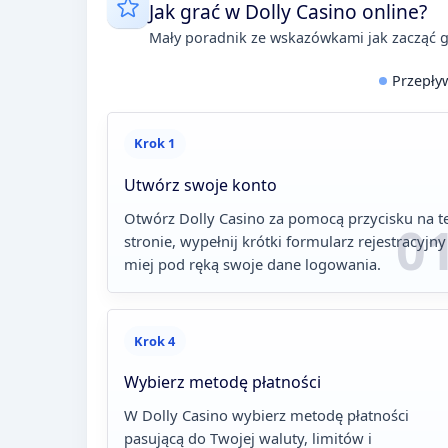
Jak grać w Dolly Casino online?
Mały poradnik ze wskazówkami jak zacząć g
Przepły
Krok 1
Utwórz swoje konto
Otwórz Dolly Casino za pomocą przycisku na te
stronie, wypełnij krótki formularz rejestracyjny 
miej pod ręką swoje dane logowania.
Krok 4
Wybierz metodę płatności
W Dolly Casino wybierz metodę płatności
pasującą do Twojej waluty, limitów i