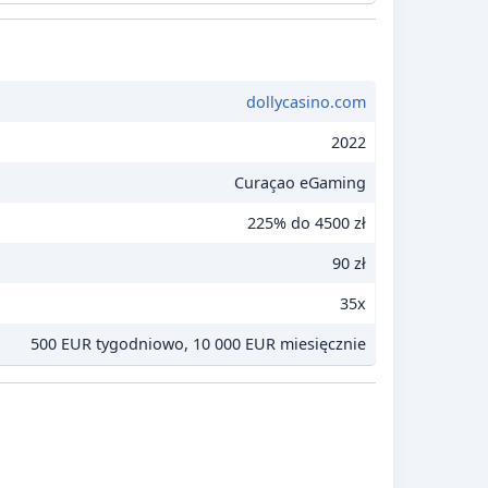
dollycasino.com
2022
Curaçao eGaming
225% do 4500 zł
90 zł
35x
500 EUR tygodniowo, 10 000 EUR miesięcznie