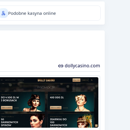
Podobne kasyna online
dollycasino.com