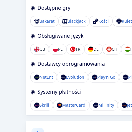
Dostępne gry
Bakarat
Blackjack
Kości
Rule
Obsługiwane języki
GB
PL
TR
DE
CH
Dostawcy oprogramowania
NetEnt
Evolution
Play’n Go
P
Systemy płatności
Skrill
MasterCard
MiFinity
Je