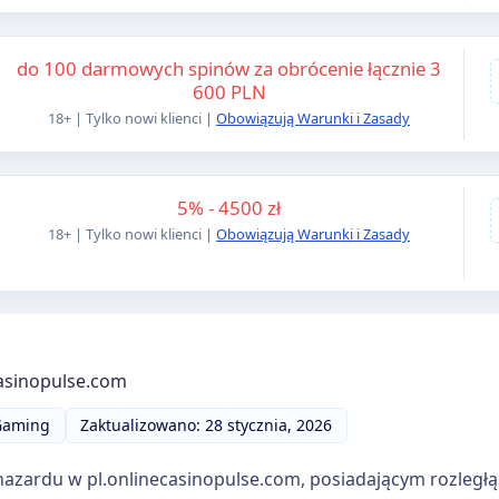
do 100 darmowych spinów za obrócenie łącznie 3
600 PLN
18+ | Tylko nowi klienci |
Obowiązują Warunki i Zasady
5% - 4500 zł
18+ | Tylko nowi klienci |
Obowiązują Warunki i Zasady
casinopulse.com
iGaming
Zaktualizowano: 28 stycznia, 2026
azardu w pl.onlinecasinopulse.com, posiadającym rozległą 