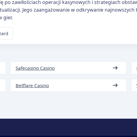
ę po zawiłościach operacji kasynowych i strategiach obsta
ktualizacji. Jego zaangażowanie w odkrywanie najnowszych 
 gier.
zard
Safecasino Casino
Betflare Casino