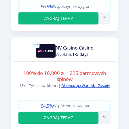
96.5%
Współczynnik wygranych
ZAGRAJ TERAZ
12
NV Casino Casino
Wypłata:
1-5 days
100% do 10.000 zł + 225 darmowych
spinów
18+ | Tylko nowi klienci |
Obowiązują Warunki i Zasady
94.5%
Współczynnik wygranych
ZAGRAJ TERAZ