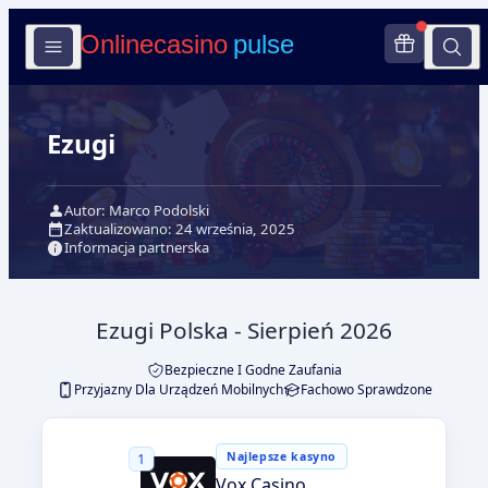
Ezugi
Autor: Marco Podolski
Zaktualizowano: 24 września, 2025
Informacja partnerska
Ezugi Polska - Sierpień 2026
Bezpieczne I Godne Zaufania
Przyjazny Dla Urządzeń Mobilnych
Fachowo Sprawdzone
Najlepsze kasyno
1
Vox Casino