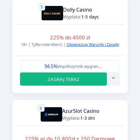
5
Dolly Casino
Wypłata:
1-5 days
225% do 4500 zł
18+ | Tylko nowi klienci |
Obowiązują Warunki i Zasady
94.5%
Współczynnik wygranych
ZAGRAJ TERAZ
6
AzurSlot Casino
Wypłata:
1-3 dni
225% az do 10,800zł + 250 Darmowe