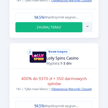
18+ | Tylko nowi klienci |
Obowiązują Warunki i Zasady
94.5%
Współczynnik wygranych
ZAGRAJ TERAZ
Nowe kasyno
3
Lolly Spins Casino
Wypłata:
1-3 dni
400% do 9370 zł + 350 darmowych
spinów
18+ | Tylko nowi klienci |
Obowiązują Warunki i Zasady
94.5%
Współczynnik wygranych