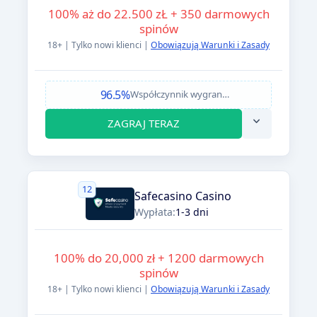
100% aż do 22.500 zŁ + 350 darmowych
spinów
18+ | Tylko nowi klienci |
Obowiązują Warunki i Zasady
96.5%
Współczynnik wygranych
ZAGRAJ TERAZ
12
Safecasino Casino
Wypłata:
1-3 dni
100% do 20,000 zł + 1200 darmowych
spinów
18+ | Tylko nowi klienci |
Obowiązują Warunki i Zasady