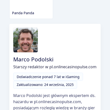
Panda Panda
Marco Podolski
Starszy redaktor w pl.onlinecasinopulse.com
Doświadczenie ponad 7 lat w iGaming
Zaktualizowano: 24 września, 2025
Marco Podolski jest głównym ekspertem ds.
hazardu w pl.onlinecasinopulse.com,
posiadającym rozległą wiedzę w branży gier