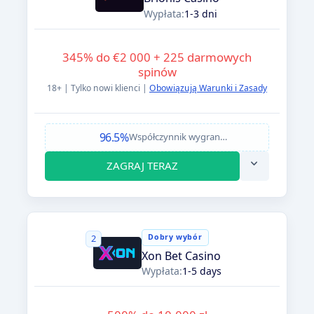
Wypłata:
1-3 dni
345% do €2 000 + 225 darmowych
spinów
18+ | Tylko nowi klienci |
Obowiązują Warunki i Zasady
96.5%
Współczynnik wygranych
ZAGRAJ TERAZ
Dobry wybór
2
Xon Bet Casino
Wypłata:
1-5 days