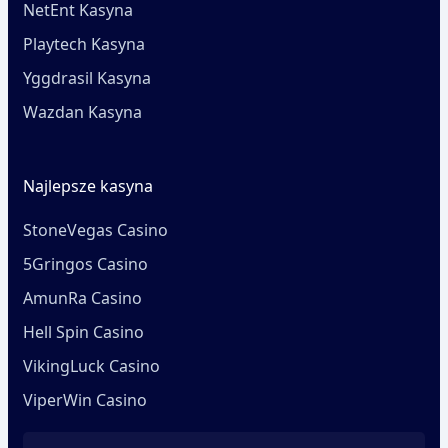
NetEnt Kasyna
Playtech Kasyna
Yggdrasil Kasyna
Wazdan Kasyna
Najlepsze kasyna
StoneVegas Casino
5Gringos Casino
AmunRa Casino
Hell Spin Casino
VikingLuck Casino
ViperWin Casino