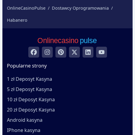
OnlineCasinoPulse
Dostawcy Oprogramowania
Habanero
Popularne strony
1 zł Deposyt Kasyna
5 zł Deposyt Kasyna
10 zł Deposyt Kasyna
20 zł Deposyt Kasyna
Android kasyna
IPhone kasyna