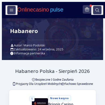
Habanero
Autor: Marco Podolski
Zaktualizowano: 24 września, 2025
Informacja partnerska
Habanero Polska - Sierpień 2026
Bezpieczne I Godne Zaufania
Przyjazny Dla Urządzeń Mobilnych
Fachowo Sprawdzone
Nowe kasyno
1
Brionis Casino