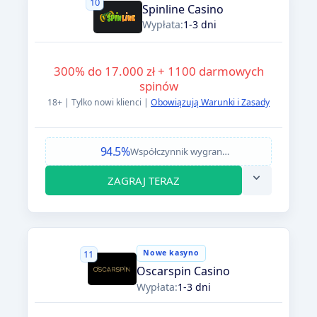
10
Spinline Casino
Wypłata:
1-3 dni
300% do 17.000 zł + 1100 darmowych
spinów
18+ | Tylko nowi klienci |
Obowiązują Warunki i Zasady
94.5%
Współczynnik wygranych
ZAGRAJ TERAZ
Nowe kasyno
11
Oscarspin Casino
Wypłata:
1-3 dni