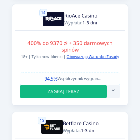
14
RioAce Casino
Wypłata:
1-3 dni
400% do 9370 zł + 350 darmowych
spinów
18+ | Tylko nowi klienci |
Obowiązują Warunki i Zasady
94.5%
Współczynnik wygranych
ZAGRAJ TERAZ
15
Betflare Casino
Wypłata:
1-3 dni