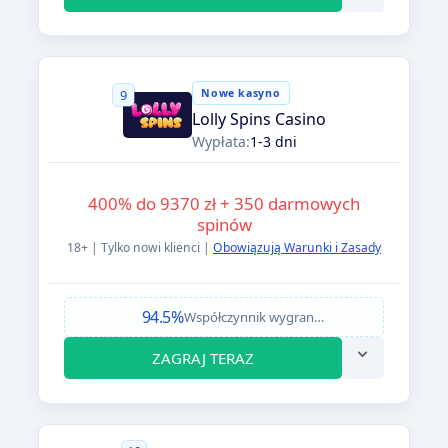
Nowe kasyno
9
Lolly Spins Casino
Wypłata:
1-3 dni
400% do 9370 zł + 350 darmowych
spinów
18+ | Tylko nowi klienci |
Obowiązują Warunki i Zasady
94.5%
Współczynnik wygranych
ZAGRAJ TERAZ