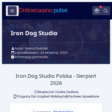
Iron Dog Studio
Autor: Marco Podolski
Zaktualizowano: 24 września, 2025
Informacja partnerska
Iron Dog Studio Polska - Sierpień
2026
Bezpieczne I Godne Zaufania
Przyjazny Dla Urządzeń Mobilnych
Fachowo Sprawdzone
Nowe kasyno