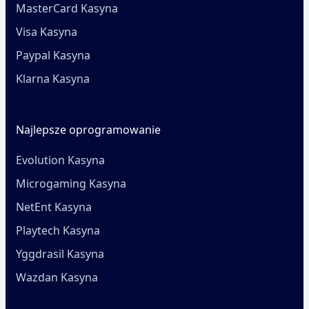
MasterCard Kasyna
Visa Kasyna
Paypal Kasyna
Klarna Kasyna
Najlepsze oprogramowanie
Evolution Kasyna
Microgaming Kasyna
NetEnt Kasyna
Playtech Kasyna
Yggdrasil Kasyna
Wazdan Kasyna