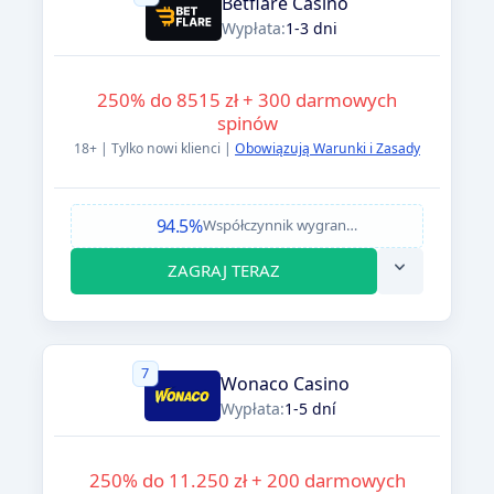
Betflare Casino
Wypłata:
1-3 dni
250% do 8515 zł + 300 darmowych
spinów
18+ | Tylko nowi klienci |
Obowiązują Warunki i Zasady
94.5%
Współczynnik wygranych
ZAGRAJ TERAZ
7
Wonaco Casino
Wypłata:
1-5 dní
250% do 11.250 zł + 200 darmowych