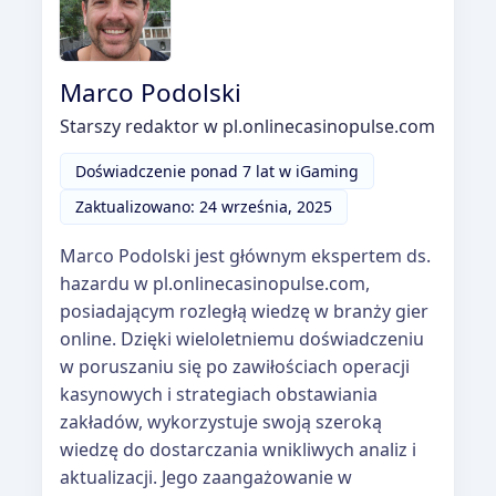
Marco Podolski
Starszy redaktor w pl.onlinecasinopulse.com
Doświadczenie ponad 7 lat w iGaming
Zaktualizowano: 24 września, 2025
Marco Podolski jest głównym ekspertem ds.
hazardu w pl.onlinecasinopulse.com,
posiadającym rozległą wiedzę w branży gier
online. Dzięki wieloletniemu doświadczeniu
w poruszaniu się po zawiłościach operacji
kasynowych i strategiach obstawiania
zakładów, wykorzystuje swoją szeroką
wiedzę do dostarczania wnikliwych analiz i
aktualizacji. Jego zaangażowanie w