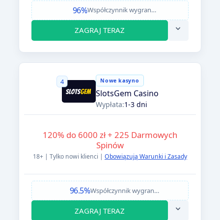
96%
Współczynnik wygranych
ZAGRAJ TERAZ
Nowe kasyno
4
SlotsGem Casino
Wypłata:
1-3 dni
120% do 6000 zł + 225 Darmowych
Spinów
18+ | Tylko nowi klienci |
Obowiązują Warunki i Zasady
96.5%
Współczynnik wygranych
ZAGRAJ TERAZ