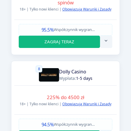
spinów
18+ | Tylko nowi klienci |
Obowiązują Warunki i Zasady
95.5%
Współczynnik wygranych
ZAGRAJ TERAZ
8
Dolly Casino
Wypłata:
1-5 days
225% do 4500 zł
18+ | Tylko nowi klienci |
Obowiązują Warunki i Zasady
94.5%
Współczynnik wygranych