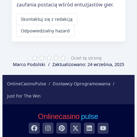
zaufania postacią wśród entuzjastów gier.
Skontaktuj się z redakcją
Odpowiedzialny hazard
Oceń tę stronę
Marco Podolski
Zaktualizowano: 24 września, 2025
OnlineCasinoPulse
Dostawcy Oprogramowania
Just For The Win