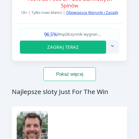
Spinów
18+ | Tylko nowi klienci |
Obowiązują Warunki i Zasady
96.5%
Współczynnik wygranych
ZAGRAJ TERAZ
Pokaż więcej
Najlepsze sloty Just For The Win