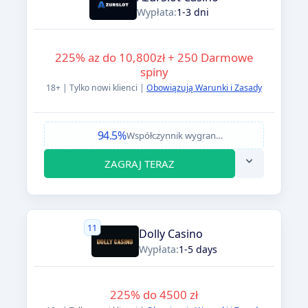
Wypłata:
1-3 dni
225% az do 10,800zł + 250 Darmowe
spiny
18+ | Tylko nowi klienci |
Obowiązują Warunki i Zasady
94.5%
Współczynnik wygranych
ZAGRAJ TERAZ
11
Dolly Casino
Wypłata:
1-5 days
225% do 4500 zł