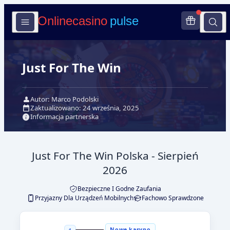
Just For The Win
Autor: Marco Podolski
Zaktualizowano: 24 września, 2025
Informacja partnerska
Just For The Win Polska - Sierpień
2026
Bezpieczne I Godne Zaufania
Przyjazny Dla Urządzeń Mobilnych
Fachowo Sprawdzone
Nowe kasyno