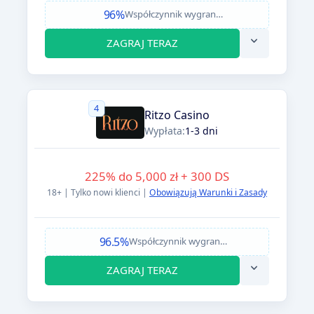
96%
Współczynnik wygranych
ZAGRAJ TERAZ
4
Ritzo Casino
Wypłata:
1-3 dni
225% do 5,000 zł + 300 DS
18+ | Tylko nowi klienci |
Obowiązują Warunki i Zasady
96.5%
Współczynnik wygranych
ZAGRAJ TERAZ