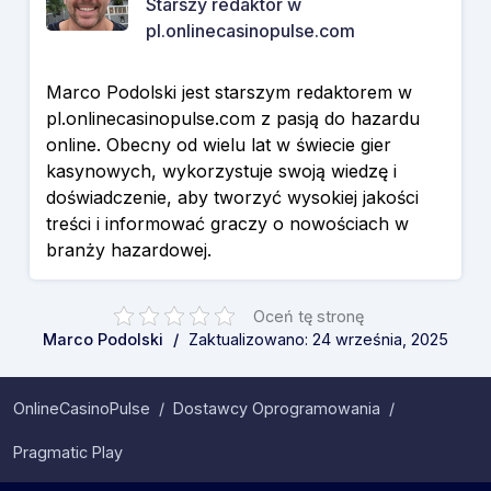
Starszy redaktor w
pl.onlinecasinopulse.com
Marco Podolski jest starszym redaktorem w
pl.onlinecasinopulse.com z pasją do hazardu
online. Obecny od wielu lat w świecie gier
kasynowych, wykorzystuje swoją wiedzę i
doświadczenie, aby tworzyć wysokiej jakości
treści i informować graczy o nowościach w
branży hazardowej.
Oceń tę stronę
Marco Podolski
Zaktualizowano: 24 września, 2025
OnlineCasinoPulse
Dostawcy Oprogramowania
Pragmatic Play