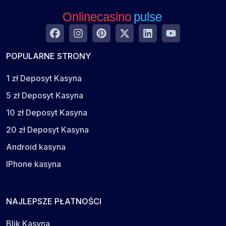
POPULARNE STRONY
1 zł Deposyt Kasyna
5 zł Deposyt Kasyna
10 zł Deposyt Kasyna
20 zł Deposyt Kasyna
Android kasyna
IPhone kasyna
NAJLEPSZE PŁATNOŚCI
Blik Kasyna