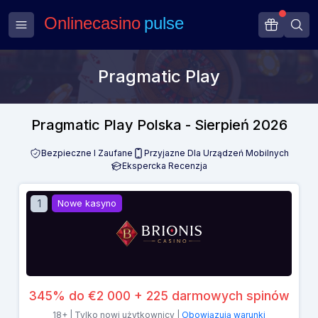
Pragmatic Play
Pragmatic Play Polska - Sierpień 2026
Bezpieczne I Zaufane
Przyjazne Dla Urządzeń Mobilnych
Ekspercka Recenzja
1
Nowe kasyno
345% do €2 000 + 225 darmowych spinów
18+ | Tylko nowi użytkownicy |
Obowiązują warunki