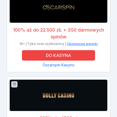
100% aż do 22.500 zŁ + 350 darmowych
spinów
18+ | Tylko nowi użytkownicy |
Obowiązują warunki
DO KASYNA
Oscarspin Kasyno
11