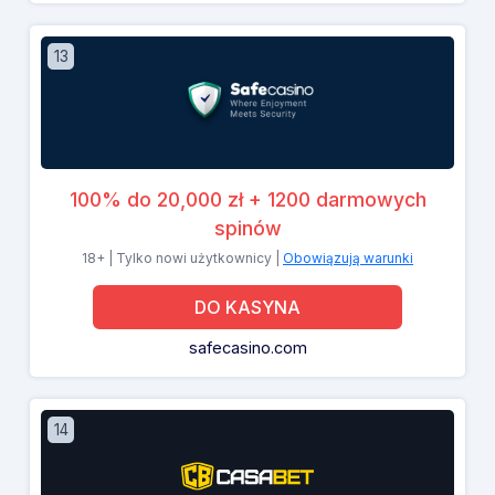
13
100% do 20,000 zł + 1200 darmowych
spinów
18+ | Tylko nowi użytkownicy |
Obowiązują warunki
DO KASYNA
safecasino.com
14