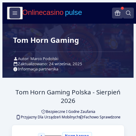
Tom Horn Gaming
Autor: Marco Podolski
Zaktualizowano: 24 września, 2025
Informacja partnerska
Tom Horn Gaming Polska - Sierpień
2026
Bezpieczne I Godne Zaufania
Przyjazny Dla Urządzeń Mobilnych
Fachowo Sprawdzone
Nowe kasyno