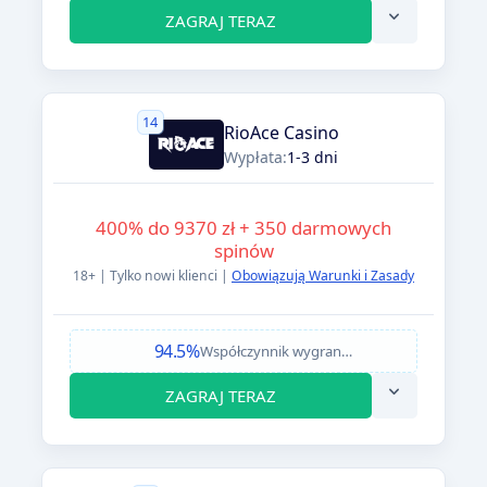
ZAGRAJ TERAZ
14
RioAce Casino
Wypłata:
1-3 dni
400% do 9370 zł + 350 darmowych
spinów
18+ | Tylko nowi klienci |
Obowiązują Warunki i Zasady
94.5%
Współczynnik wygranych
ZAGRAJ TERAZ