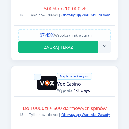
500% do 10.000 zł
18+ | Tylko nowi klienci |
Obowiązują Warunki i Zasady
97.45%
Współczynnik wygranych
ZAGRAJ TERAZ
Najlepsze kasyno
3
Vox Casino
Wypłata:
1-3 days
Do 10000zł + 500 darmowych spinów
18+ | Tylko nowi klienci |
Obowiązują Warunki i Zasady