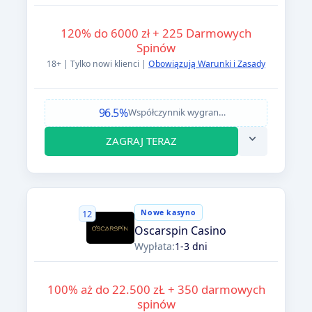
120% do 6000 zł + 225 Darmowych
Spinów
18+ | Tylko nowi klienci |
Obowiązują Warunki i Zasady
96.5%
Współczynnik wygranych
ZAGRAJ TERAZ
Nowe kasyno
12
Oscarspin Casino
Wypłata:
1-3 dni
100% aż do 22.500 zŁ + 350 darmowych
spinów