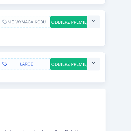
ODBIERZ PREMIĘ
NIE WYMAGA KODU
ODBIERZ PREMIĘ
LARGE