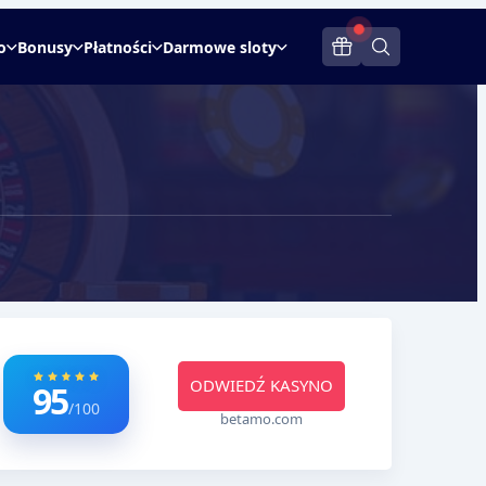
o
Bonusy
Płatności
Darmowe sloty
ODWIEDŹ KASYNO
95
/100
betamo.com