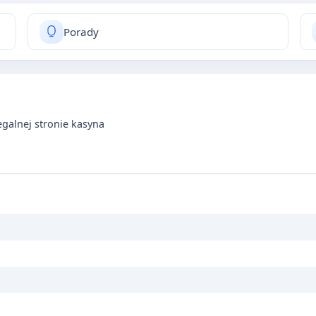
Porady
egalnej stronie kasyna