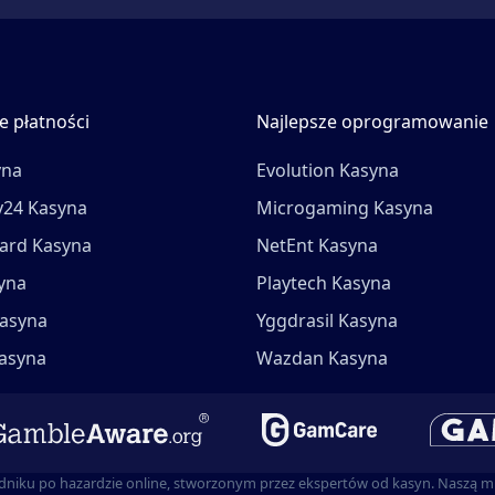
e płatności
Najlepsze oprogramowanie
yna
Evolution Kasyna
y24 Kasyna
Microgaming Kasyna
ard Kasyna
NetEnt Kasyna
yna
Playtech Kasyna
Kasyna
Yggdrasil Kasyna
Kasyna
Wazdan Kasyna