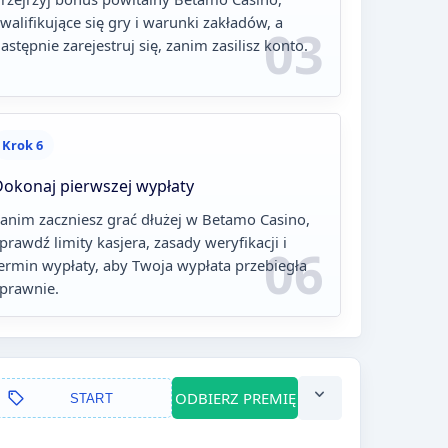
walifikujące się gry i warunki zakładów, a
astępnie zarejestruj się, zanim zasilisz konto.
Krok 6
Dokonaj pierwszej wypłaty
anim zaczniesz grać dłużej w Betamo Casino,
prawdź limity kasjera, zasady weryfikacji i
ermin wypłaty, aby Twoja wypłata przebiegła
prawnie.
ODBIERZ PREMIĘ
START