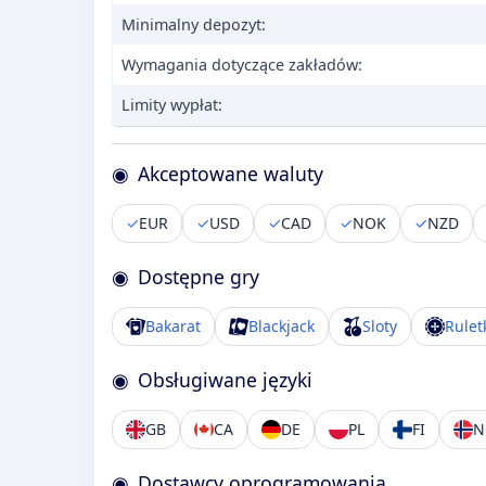
Minimalny depozyt:
Wymagania dotyczące zakładów:
Limity wypłat:
Akceptowane waluty
EUR
USD
CAD
NOK
NZD
Dostępne gry
Bakarat
Blackjack
Sloty
Rulet
Obsługiwane języki
GB
CA
DE
PL
FI
N
Dostawcy oprogramowania