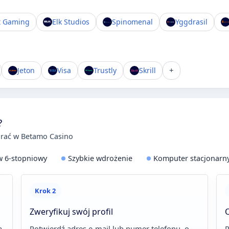
t Gaming
Elk Studios
Spinomenal
Yggdrasil
Jeton
Visa
Trustly
Skrill
?
grać w Betamo Casino
w 6-stopniowy
Szybkie wdrożenie
Komputer stacjonarny
Krok 2
Zweryfikuj swój profil
O
a
Potwierdź adres e-mail lub numer telefonu, o
P