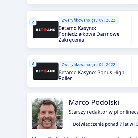
Zweryfikowano gru 09, 2022
2
Betamo Kasyno:
Poniedziałkowe Darmowe
Zakręcenia
3
Zweryfikowano gru 09, 2022
Betamo Kasyno: Bonus High
Roller
Marco Podolski
Starszy redaktor w pl.online
Doświadczenie ponad 7 lat w 