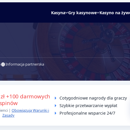
Kasyna
Gry kasynowe
Kasyno na żyw
5
Informacja partnerska
 zł +100 darmowych
Cotygodniowe nagrody dla graczy
spinów
Szybkie przetwarzanie wypłat
ienci |
Obowiązują Warunki i
Profesjonalne wsparcie 24/7
Zasady