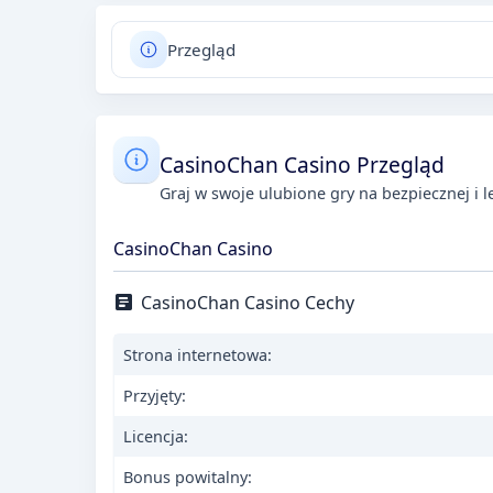
Przegląd
CasinoChan Casino Przegląd
Graj w swoje ulubione gry na bezpiecznej i l
CasinoChan Casino
CasinoChan Casino Cechy
Strona internetowa:
Przyjęty:
Licencja:
Bonus powitalny: