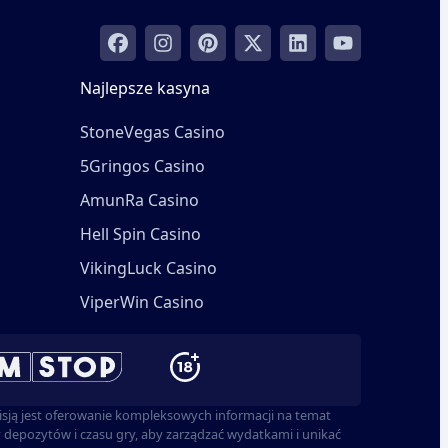
Najlepsze kasyna
StoneVegas Casino
5Gringos Casino
AmunRa Casino
Hell Spin Casino
VikingLuck Casino
ViperWin Casino