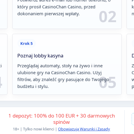
który prosił CasinoChan Casino, przed
k
dokonaniem pierwszej wpłaty.
n
Krok 5
Poznaj lobby kasyna
i
Przeglądaj automaty, stoły na żywo i inne
Z
ulubione gry na CasinoChan Casino. Użyj
C
filtrów, aby znaleźć gry pasujące do Twojego
w
budżetu i stylu.
p
1 depozyt: 100% do 100 EUR + 30 darmowych
spinów
18+ | Tylko nowi klienci |
Obowiązują Warunki i Zasady