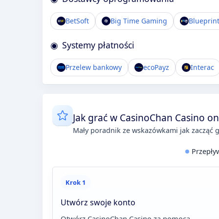
BetSoft
Big Time Gaming
Blueprin
Systemy płatności
Przelew bankowy
ecoPayz
Interac
Jak grać w CasinoChan Casino on
Mały poradnik ze wskazówkami jak zacząć 
Przepły
Krok 1
Utwórz swoje konto
Otwórz CasinoChan Casino za pomocą