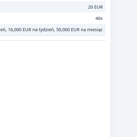
20 EUR
40x
eń, 16,000 EUR na tydzień, 50,000 EUR na miesiąc