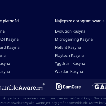
e płatności
Najlepsze oprogramowanie
yna
Evolution Kasyna
y24 Kasyna
Microgaming Kasyna
ard Kasyna
NetEnt Kasyna
yna
Playtech Kasyna
Kasyna
Yggdrasil Kasyna
Kasyna
Wazdan Kasyna