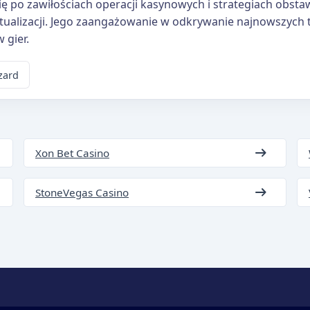
ę po zawiłościach operacji kasynowych i strategiach obsta
ktualizacji. Jego zaangażowanie w odkrywanie najnowszych 
 gier.
zard
Xon Bet Casino
StoneVegas Casino