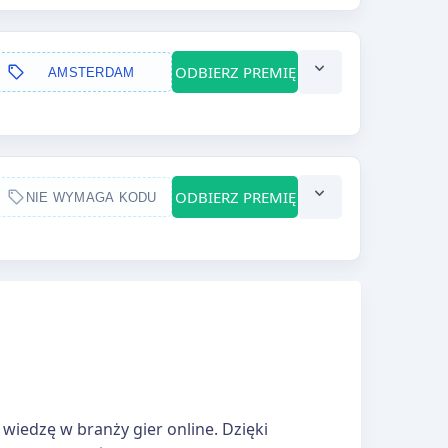
ODBIERZ PREMIĘ
AMSTERDAM
ODBIERZ PREMIĘ
NIE WYMAGA KODU
wiedzę w branży gier online. Dzięki