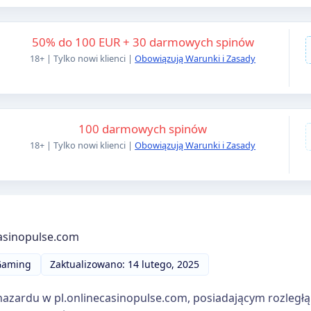
50% do 100 EUR + 30 darmowych spinów
18+ | Tylko nowi klienci |
Obowiązują Warunki i Zasady
100 darmowych spinów
18+ | Tylko nowi klienci |
Obowiązują Warunki i Zasady
casinopulse.com
iGaming
Zaktualizowano: 14 lutego, 2025
azardu w pl.onlinecasinopulse.com, posiadającym rozległą 