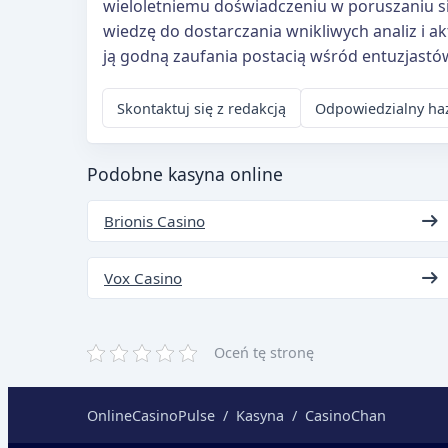
wieloletniemu doświadczeniu w poruszaniu si
wiedzę do dostarczania wnikliwych analiz i a
ją godną zaufania postacią wśród entuzjastów
Skontaktuj się z redakcją
Odpowiedzialny ha
Podobne kasyna online
Brionis Casino
Vox Casino
Oceń tę stronę
OnlineCasinoPulse
Kasyna
CasinoChan