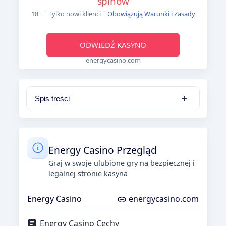
spinów
18+ | Tylko nowi klienci |
Obowiązują Warunki i Zasady
ODWIEDŹ KASYNO
energycasino.com
Spis treści
Energy Casino Przegląd
Graj w swoje ulubione gry na bezpiecznej i
legalnej stronie kasyna
Energy Casino
energycasino.com
Energy Casino Cechy