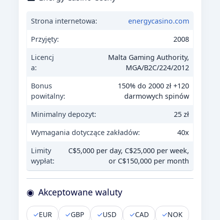
Strona internetowa:
energycasino.com
Przyjęty:
2008
Licencj
Malta Gaming Authority,
a:
MGA/B2C/224/2012
Bonus
150% do 2000 zł +120
powitalny:
darmowych spinów
Minimalny depozyt:
25 zł
Wymagania dotyczące zakładów:
40x
Limity
C$5,000 per day, C$25,000 per week,
wypłat:
or C$150,000 per month
Akceptowane waluty
EUR
GBP
USD
CAD
NOK