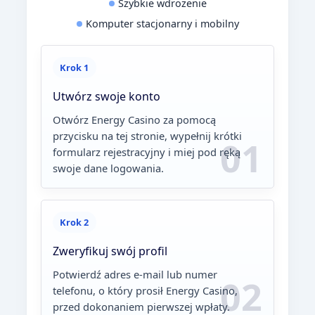
Szybkie wdrożenie
Komputer stacjonarny i mobilny
Krok 1
Utwórz swoje konto
Otwórz Energy Casino za pomocą
przycisku na tej stronie, wypełnij krótki
formularz rejestracyjny i miej pod ręką
swoje dane logowania.
Krok 2
Zweryfikuj swój profil
Potwierdź adres e-mail lub numer
telefonu, o który prosił Energy Casino,
przed dokonaniem pierwszej wpłaty.