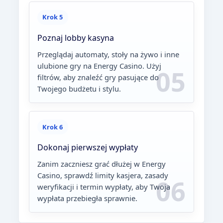
Krok 5
Poznaj lobby kasyna
Przeglądaj automaty, stoły na żywo i inne
ulubione gry na Energy Casino. Użyj
filtrów, aby znaleźć gry pasujące do
Twojego budżetu i stylu.
Krok 6
Dokonaj pierwszej wypłaty
Zanim zaczniesz grać dłużej w Energy
Casino, sprawdź limity kasjera, zasady
weryfikacji i termin wypłaty, aby Twoja
wypłata przebiegła sprawnie.