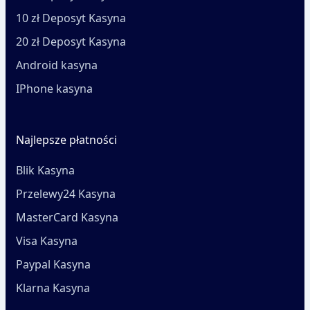
10 zł Deposyt Kasyna
20 zł Deposyt Kasyna
Android kasyna
IPhone kasyna
Najlepsze płatności
Blik Kasyna
Przelewy24 Kasyna
MasterCard Kasyna
Visa Kasyna
Paypal Kasyna
Klarna Kasyna