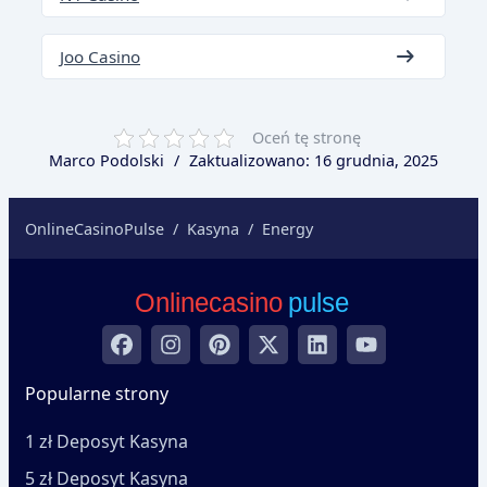
Joo Casino
Oceń tę stronę
Marco Podolski
Zaktualizowano: 16 grudnia, 2025
OnlineCasinoPulse
Kasyna
Energy
Popularne strony
1 zł Deposyt Kasyna
5 zł Deposyt Kasyna