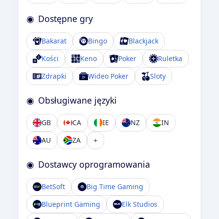
Dostępne gry
Bakarat
Bingo
Blackjack
Kości
Keno
Poker
Ruletka
Zdrapki
Wideo Poker
Sloty
Obsługiwane języki
GB
CA
IE
NZ
IN
AU
ZA
Dostawcy oprogramowania
BetSoft
Big Time Gaming
Blueprint Gaming
Elk Studios