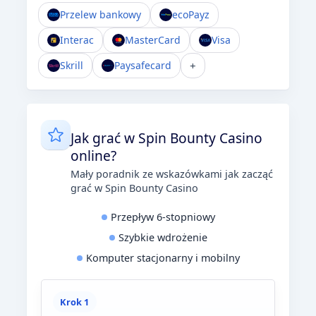
Przelew bankowy
ecoPayz
Interac
MasterCard
Visa
Skrill
Paysafecard
Jak grać w Spin Bounty Casino
online?
Mały poradnik ze wskazówkami jak zacząć
grać w Spin Bounty Casino
Przepływ 6-stopniowy
Szybkie wdrożenie
Komputer stacjonarny i mobilny
Krok 1