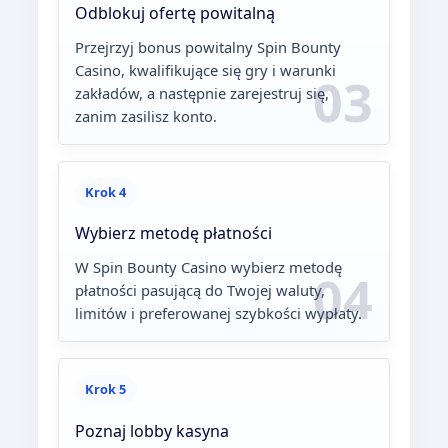
Odblokuj ofertę powitalną
Przejrzyj bonus powitalny Spin Bounty
Casino, kwalifikujące się gry i warunki
zakładów, a następnie zarejestruj się,
zanim zasilisz konto.
Krok 4
Wybierz metodę płatności
W Spin Bounty Casino wybierz metodę
płatności pasującą do Twojej waluty,
limitów i preferowanej szybkości wypłaty.
Krok 5
Poznaj lobby kasyna