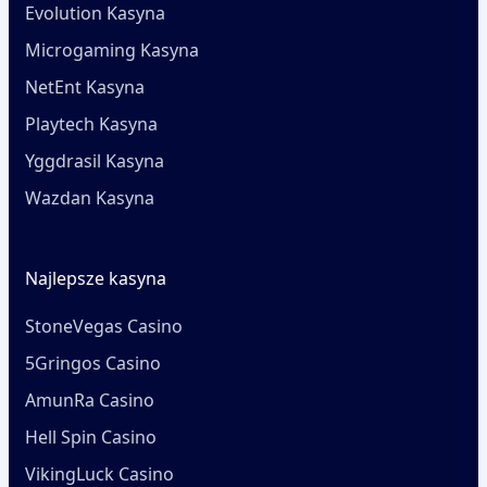
Evolution Kasyna
Microgaming Kasyna
NetEnt Kasyna
Playtech Kasyna
Yggdrasil Kasyna
Wazdan Kasyna
Najlepsze kasyna
StoneVegas Casino
5Gringos Casino
AmunRa Casino
Hell Spin Casino
VikingLuck Casino