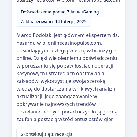
Doświadczenie ponad 7 lat w iGaming
Zaktualizowano: 14 lutego, 2025
Marco Podolski jest głównym ekspertem ds.
hazardu w pl.onlinecasinopulse.com,
posiadającym rozległą wiedzę w branży gier
online. Dzięki wieloletniemu doświadczeniu
w poruszaniu się po zawiłościach operacji
kasynowych i strategiach obstawiania
zakładów, wykorzystuje swoją szeroką
wiedzę do dostarczania wnikliwych analiz i
aktualizacji. Jego zaangażowanie w
odkrywanie najnowszych trendów i
udzielanie cennych porad uczyniło ją godną
zaufania postacią wśród entuzjastów gier.
Skontaktuj się z redakcją