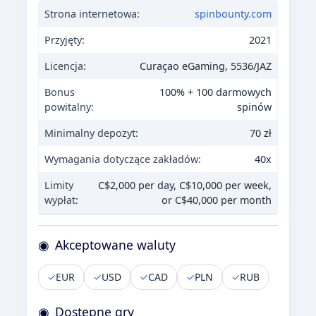
Strona internetowa:
spinbounty.com
Przyjęty:
2021
Licencja:
Curaçao eGaming, 5536/JAZ
Bonus
100% + 100 darmowych
powitalny:
spinów
Minimalny depozyt:
70 zł
Wymagania dotyczące zakładów:
40x
Limity
C$2,000 per day, C$10,000 per week,
wypłat:
or C$40,000 per month
Akceptowane waluty
EUR
USD
CAD
PLN
RUB
Dostępne gry