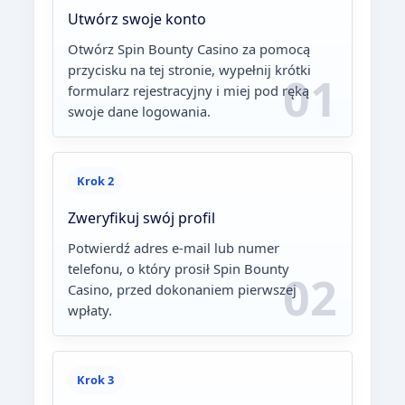
Utwórz swoje konto
Otwórz Spin Bounty Casino za pomocą
przycisku na tej stronie, wypełnij krótki
formularz rejestracyjny i miej pod ręką
swoje dane logowania.
Krok 2
Zweryfikuj swój profil
Potwierdź adres e-mail lub numer
telefonu, o który prosił Spin Bounty
Casino, przed dokonaniem pierwszej
wpłaty.
Krok 3