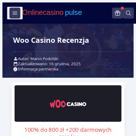
Woo Casino Recenzja
Autor: Marco Podolski
Zaktualizowano: 16 grudnia, 2025
Informacja partnerska
100% do 800 zł +200 darmowych