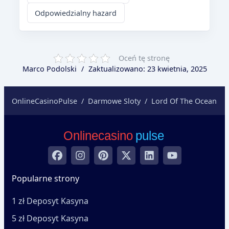
Odpowiedzialny hazard
Oceń tę stronę
Marco Podolski
Zaktualizowano: 23 kwietnia, 2025
OnlineCasinoPulse
Darmowe Sloty
Lord Of The Ocean
Popularne strony
1 zł Deposyt Kasyna
5 zł Deposyt Kasyna