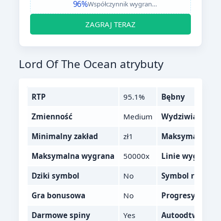
96%
Współczynnik wygranych
ZAGRAJ TERAZ
Lord Of The Ocean atrybuty
RTP
95.1%
Bębny
Zmienność
Medium
Wydziwianie
Minimalny zakład
zł1
Maksymalny za
Maksymalna wygrana
50000x
Linie wygrywaj
Dziki symbol
No
Symbol rozpros
Gra bonusowa
No
Progresywny ja
Darmowe spiny
Yes
Autoodtwarzan