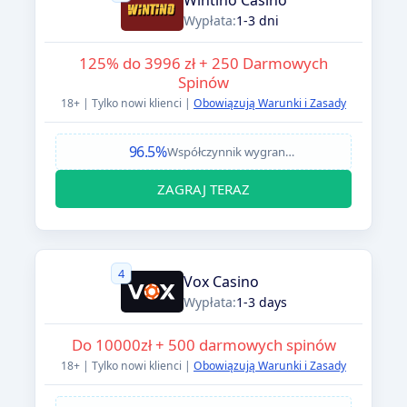
Wintino Casino
Wypłata:
1-3 dni
125% do 3996 zł + 250 Darmowych
Spinów
18+ | Tylko nowi klienci |
Obowiązują Warunki i Zasady
96.5%
Współczynnik wygranych
ZAGRAJ TERAZ
4
Vox Casino
Wypłata:
1-3 days
Do 10000zł + 500 darmowych spinów
18+ | Tylko nowi klienci |
Obowiązują Warunki i Zasady