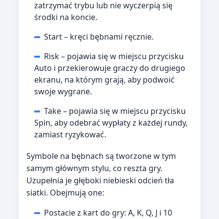
zatrzymać trybu lub nie wyczerpią się
środki na koncie.
Start – kręci bębnami ręcznie.
Risk – pojawia się w miejscu przycisku
Auto i przekierowuje graczy do drugiego
ekranu, na którym grają, aby podwoić
swoje wygrane.
Take – pojawia się w miejscu przycisku
Spin, aby odebrać wypłaty z każdej rundy,
zamiast ryzykować.
Symbole na bębnach są tworzone w tym
samym głównym stylu, co reszta gry.
Uzupełnia je głęboki niebieski odcień tła
siatki. Obejmują one:
Postacie z kart do gry: A, K, Q, J i 10