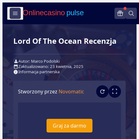
Lord Of The Ocean Recenzja
Autor: Marco Podolski
Zaktualizowano: 23 kwietnia, 2025
Informacja partnerska
Stworzony przez
Novomatic
Graj za darmo