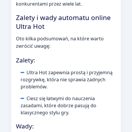
konkurentami przez wiele lat.
Zalety i wady automatu online
Ultra Hot
Oto kilka podsumowań, na które warto
zwrócić uwagę:
Zalety:
Ultra Hot zapewnia prostą i przyjemną
rozgrywkę, która nie sprawia żadnych
problemów.
Ciesz się łatwymi do nauczenia
zasadami, które dobrze pasują do
klasycznego stylu gry.
Wady: