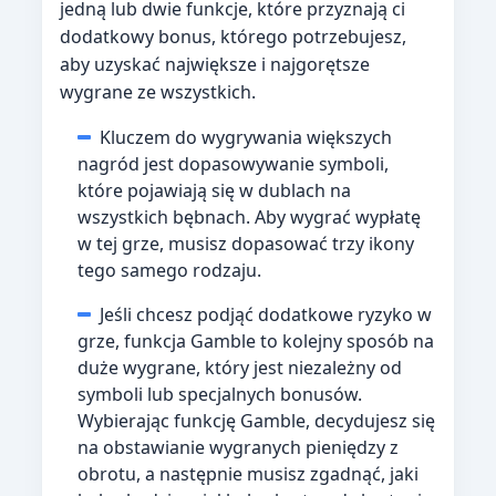
jedną lub dwie funkcje, które przyznają ci
dodatkowy bonus, którego potrzebujesz,
aby uzyskać największe i najgorętsze
wygrane ze wszystkich.
Kluczem do wygrywania większych
nagród jest dopasowywanie symboli,
które pojawiają się w dublach na
wszystkich bębnach. Aby wygrać wypłatę
w tej grze, musisz dopasować trzy ikony
tego samego rodzaju.
Jeśli chcesz podjąć dodatkowe ryzyko w
grze, funkcja Gamble to kolejny sposób na
duże wygrane, który jest niezależny od
symboli lub specjalnych bonusów.
Wybierając funkcję Gamble, decydujesz się
na obstawianie wygranych pieniędzy z
obrotu, a następnie musisz zgadnąć, jaki