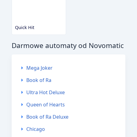
Quick Hit
Darmowe automaty od Novomatic
Mega Joker
Book of Ra
Ultra Hot Deluxe
Queen of Hearts
Book of Ra Deluxe
Chicago