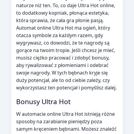
naturze niż ten. To, co daje Ultra Hot online,
to dodatkowy kopniak, płonąca estetyka,
która sprawia, że ​​cała gra płonie pasją.
Automat online Ultra Hot ma ogień, który
otacza symbole za każdym razem, gdy
wygrywasz, co dowodzi, że te nagrody są
gorące na twoim tropie. Jeśli chcesz je mieć,
musisz ciężko pracować i zdobyć bonusy,
aby rywalizować z płomieniami i odebrać
swoje nagrody. W tych bębnach kryje się
duży potencjał, ale to od ciebie zależy, czy
wykorzystasz ten potencjał i pomyślisz dalej.
Bonusy Ultra Hot
W automacie online Ultra Hot istnieją różne
sposoby na zarabianie pieniędzy poza
samym kręceniem bębnami. Możesz znaleźć