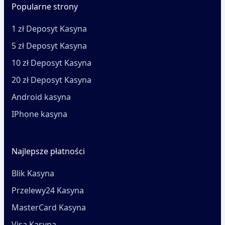
Popularne strony
1 zł Deposyt Kasyna
5 zł Deposyt Kasyna
10 zł Deposyt Kasyna
20 zł Deposyt Kasyna
Android kasyna
IPhone kasyna
Najlepsze płatności
Blik Kasyna
Przelewy24 Kasyna
MasterCard Kasyna
Visa Kasyna