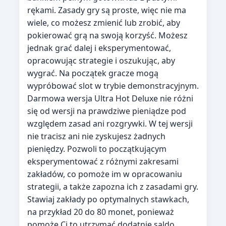
rękami. Zasady gry są proste, więc nie ma
wiele, co możesz zmienić lub zrobić, aby
pokierować grą na swoją korzyść. Możesz
jednak grać dalej i eksperymentować,
opracowując strategie i oszukując, aby
wygrać. Na początek gracze mogą
wypróbować slot w trybie demonstracyjnym.
Darmowa wersja Ultra Hot Deluxe nie różni
się od wersji na prawdziwe pieniądze pod
względem zasad ani rozgrywki. W tej wersji
nie tracisz ani nie zyskujesz żadnych
pieniędzy. Pozwoli to początkującym
eksperymentować z różnymi zakresami
zakładów, co pomoże im w opracowaniu
strategii, a także zapozna ich z zasadami gry.
Stawiaj zakłady po optymalnych stawkach,
na przykład 20 do 80 monet, ponieważ
pomoże Ci to utrzymać dodatnie saldo