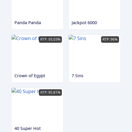
Panda Panda
Jackpot 6000
RTP: 95.03%
RTP: 96%
Crown of Egypt
7 Sins
RTP: 95.81%
40 Super Hot