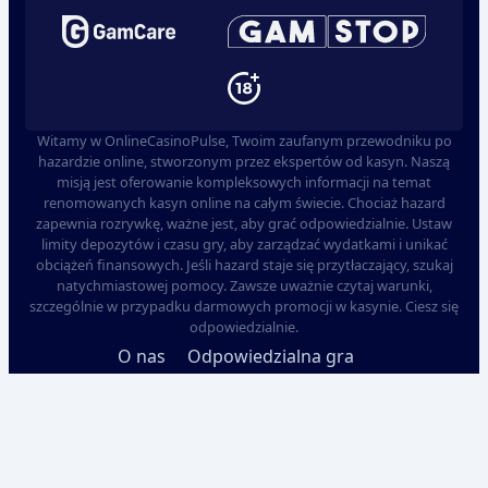
O nas
Odpowiedzialna gra
Polityka prywatności
Warunki użytkowania
Mapa witryny
DMCA
PROTECTED