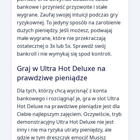
bankowe i przynieść przyzwoite i stałe
wygrane. Zaufaj swojej intuicji podczas gry
ryzykownej. To jedyny sposób na zarobienie
dużych pieniędzy. Jeśli możesz, podwajaj
małe wygrane, które nie przekraczają
ostatecznej o 3x lub 5x. Sprawdź swój
bankroll i nie wymykaj się spod kontroli.
Graj w Ultra Hot Deluxe na
prawdziwe pieniądze
Dla tych, którzy chcą wycisnąć z konta
bankowego i rozciągnąć je, gra w slot Ultra
Hot Deluxe na prawdziwe pieniądze jest dla
Ciebie najlepszym zajęciem. Oczywiście, tryb
demonstracyjny Ultra Hot Deluxe nie jest
inny i nie ma ryzyka utraty pieniędzy, ale
gdzie w tym dreszczyk emocji! Musisz