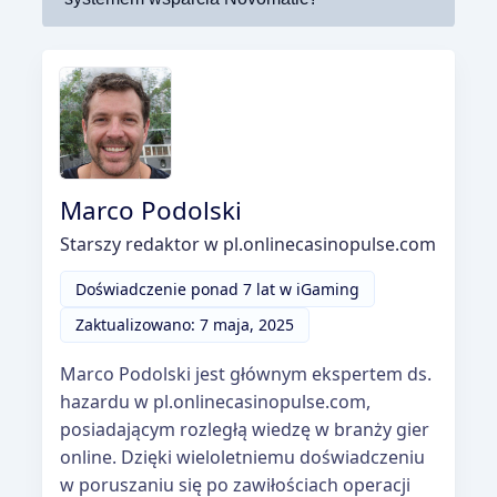
Marco Podolski
Starszy redaktor w pl.onlinecasinopulse.com
Doświadczenie ponad 7 lat w iGaming
Zaktualizowano: 7 maja, 2025
Marco Podolski jest głównym ekspertem ds.
hazardu w pl.onlinecasinopulse.com,
posiadającym rozległą wiedzę w branży gier
online. Dzięki wieloletniemu doświadczeniu
w poruszaniu się po zawiłościach operacji