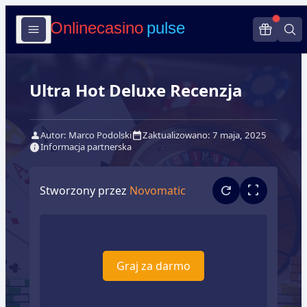
Ultra Hot Deluxe Recenzja
Autor: Marco Podolski
Zaktualizowano: 7 maja, 2025
Informacja partnerska
Stworzony przez
Novomatic
Graj za darmo