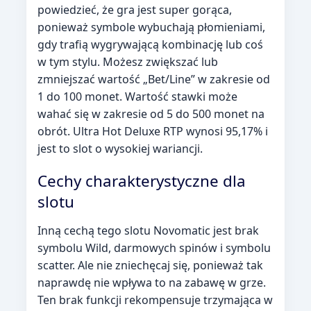
powiedzieć, że gra jest super gorąca,
ponieważ symbole wybuchają płomieniami,
gdy trafią wygrywającą kombinację lub coś
w tym stylu. Możesz zwiększać lub
zmniejszać wartość „Bet/Line” w zakresie od
1 do 100 monet. Wartość stawki może
wahać się w zakresie od 5 do 500 monet na
obrót. Ultra Hot Deluxe RTP wynosi 95,17% i
jest to slot o wysokiej wariancji.
Cechy charakterystyczne dla
slotu
Inną cechą tego slotu Novomatic jest brak
symbolu Wild, darmowych spinów i symbolu
scatter. Ale nie zniechęcaj się, ponieważ tak
naprawdę nie wpływa to na zabawę w grze.
Ten brak funkcji rekompensuje trzymająca w