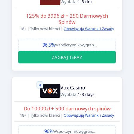
Wypłata:
1-3 dni
125% do 3996 zł + 250 Darmowych
Spinów
18+ | Tylko nowi klienci |
Obowiązują Warunki i Zasady
96.5%
Współczynnik wygranych
ZAGRAJ TERAZ
4
Vox Casino
Wypłata:
1-3 days
Do 10000zł + 500 darmowych spinów
18+ | Tylko nowi klienci |
Obowiązują Warunki i Zasady
96%
Współczynnik wygranych