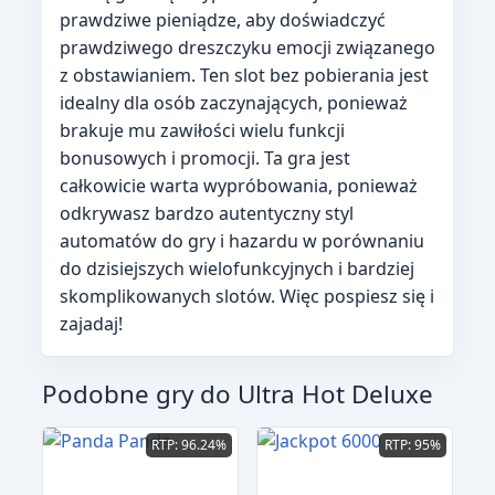
prawdziwe pieniądze, aby doświadczyć
prawdziwego dreszczyku emocji związanego
z obstawianiem. Ten slot bez pobierania jest
idealny dla osób zaczynających, ponieważ
brakuje mu zawiłości wielu funkcji
bonusowych i promocji. Ta gra jest
całkowicie warta wypróbowania, ponieważ
odkrywasz bardzo autentyczny styl
automatów do gry i hazardu w porównaniu
do dzisiejszych wielofunkcyjnych i bardziej
skomplikowanych slotów. Więc pospiesz się i
zajadaj!
Podobne gry do Ultra Hot Deluxe
RTP: 96.24%
RTP: 95%