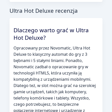
Ultra Hot Deluxe recenzja
Dlaczego warto grać w Ultra
Hot Deluxe?
Opracowany przez Novomatic, Ultra Hot
Deluxe to klasyczny automat do gry z 3
bębnami i 5 stałymi liniami. Ponadto,
Novomatic zadbał o opracowanie gry w
technologii HTML5, która uczyniła ją
kompatybilną z urządzeniami mobilnymi.
Dlatego też, w slot można grać na szerokiej
gamie urządzeń, takich jak komputery,
telefony komórkowe i tablety. Wszystko,
czego potrzebujesz, to bezpieczne
połączenie internetowe i urządzenie z