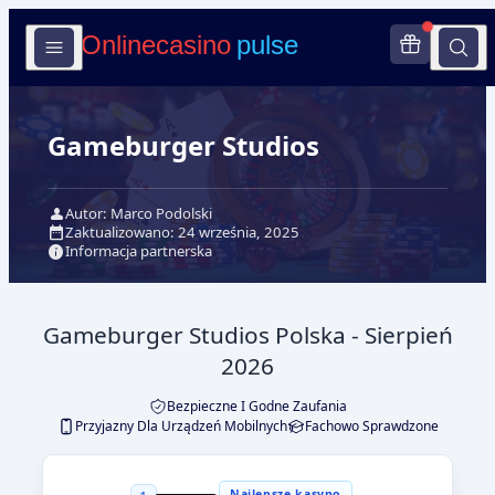
Gameburger Studios
Autor: Marco Podolski
Zaktualizowano: 24 września, 2025
Informacja partnerska
Gameburger Studios Polska - Sierpień
2026
Bezpieczne I Godne Zaufania
Przyjazny Dla Urządzeń Mobilnych
Fachowo Sprawdzone
Najlepsze kasyno