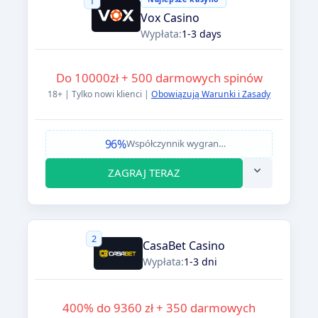
1
Vox Casino
Wypłata:
1-3 days
Do 10000zł + 500 darmowych spinów
18+ | Tylko nowi klienci |
Obowiązują Warunki i Zasady
96%
Współczynnik wygranych
ZAGRAJ TERAZ
2
CasaBet Casino
Wypłata:
1-3 dni
400% do 9360 zł + 350 darmowych