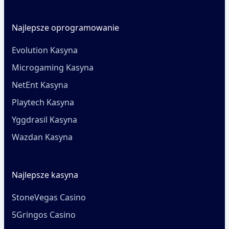
Najlepsze oprogramowanie
Evolution Kasyna
Microgaming Kasyna
NetEnt Kasyna
Playtech Kasyna
Yggdrasil Kasyna
Wazdan Kasyna
Najlepsze kasyna
StoneVegas Casino
5Gringos Casino