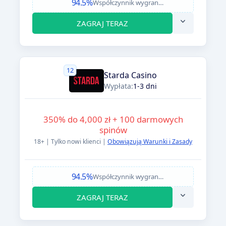
94.5%
Współczynnik wygranych
ZAGRAJ TERAZ
12
Starda Casino
Wypłata:
1-3 dni
350% do 4,000 zł + 100 darmowych
spinów
18+ | Tylko nowi klienci |
Obowiązują Warunki i Zasady
94.5%
Współczynnik wygranych
ZAGRAJ TERAZ