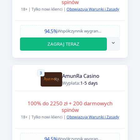
spinów
18+ | Tylko nowi klienci |
Obowiązują Warunki i Zasady
94.5%
Współczynnik wygranych
ZAGRAJ TERAZ
3
AmunRa Casino
Wypłata:
1-5 days
100% do 2250 zł + 200 darmowych
spinów
18+ | Tylko nowi klienci |
Obowiązują Warunki i Zasady
94.5%
Współczynnik wygranych