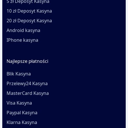
5 zł Deposyt Kasyna
10 zł Deposyt Kasyna
20 zł Deposyt Kasyna
Android kasyna
IPhone kasyna
Najlepsze płatności
Blik Kasyna
Przelewy24 Kasyna
MasterCard Kasyna
Visa Kasyna
Paypal Kasyna
Klarna Kasyna