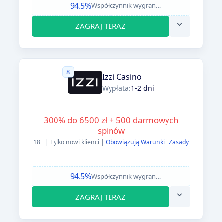
94.5%
Współczynnik wygranych
ZAGRAJ TERAZ
8
Izzi Casino
Wypłata:
1-2 dni
300% do 6500 zł + 500 darmowych
spinów
18+ | Tylko nowi klienci |
Obowiązują Warunki i Zasady
94.5%
Współczynnik wygranych
ZAGRAJ TERAZ