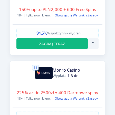
150% up to PLN2,000 + 600 Free Spins
18+ | Tylko nowi klienci |
Obowiązują Warunki i Zasady
94.5%
Współczynnik wygranych
ZAGRAJ TERAZ
11
Monro Casino
Wypłata:
1-3 dni
225% az do 2500zł + 400 Darmowe spiny
18+ | Tylko nowi klienci |
Obowiązują Warunki i Zasady