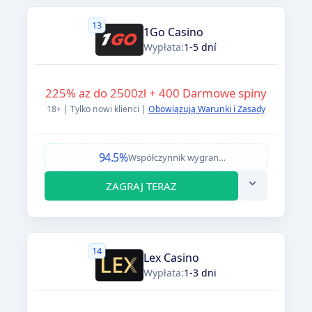
13
1Go Casino
Wypłata:
1-5 dní
225% az do 2500zł + 400 Darmowe spiny
18+ | Tylko nowi klienci |
Obowiązują Warunki i Zasady
94.5%
Współczynnik wygranych
ZAGRAJ TERAZ
14
Lex Casino
Wypłata:
1-3 dni