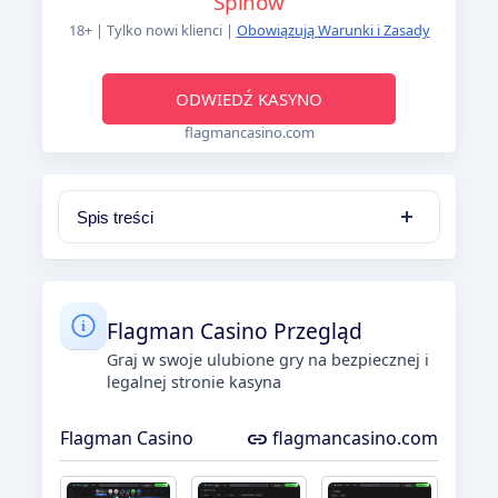
Spinów
18+ | Tylko nowi klienci |
Obowiązują Warunki i Zasady
ODWIEDŹ KASYNO
flagmancasino.com
Spis treści
Flagman Casino Przegląd
Graj w swoje ulubione gry na bezpiecznej i
legalnej stronie kasyna
Flagman Casino
flagmancasino.com