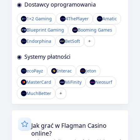
Dostawcy oprogramowania
1×2 Gaming
4ThePlayer
Amatic
Blueprint Gaming
Booming Games
Endorphina
BetSoft
Systemy płatności
ecoPayz
Interac
Jeton
MasterCard
MiFinity
Neosurf
MuchBetter
Jak grać w Flagman Casino
online?