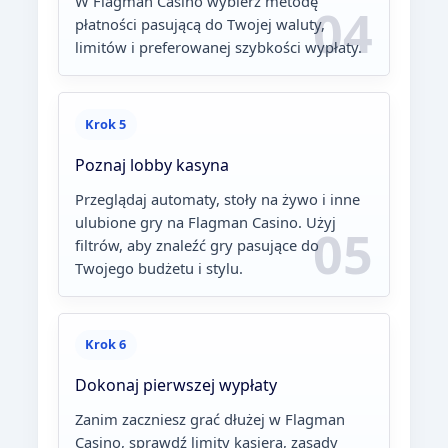
W Flagman Casino wybierz metodę
płatności pasującą do Twojej waluty,
limitów i preferowanej szybkości wypłaty.
Krok 5
Poznaj lobby kasyna
Przeglądaj automaty, stoły na żywo i inne
ulubione gry na Flagman Casino. Użyj
filtrów, aby znaleźć gry pasujące do
Twojego budżetu i stylu.
Krok 6
Dokonaj pierwszej wypłaty
Zanim zaczniesz grać dłużej w Flagman
Casino, sprawdź limity kasjera, zasady