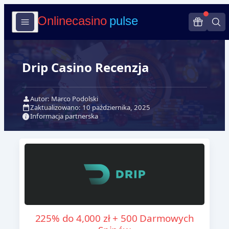
Drip Casino Recenzja
Autor: Marco Podolski
Zaktualizowano: 10 października, 2025
Informacja partnerska
225% do 4,000 zł + 500 Darmowych