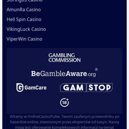
AmunRa Casino
Hell Spin Casino
VikingLuck Casino
ViperWin Casino