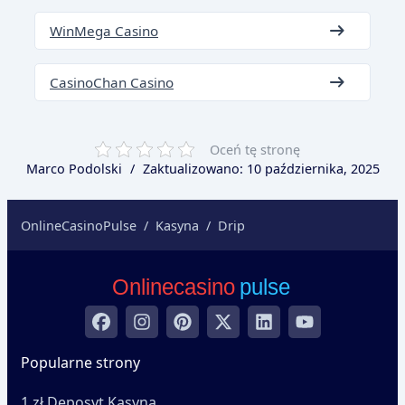
WinMega Casino
CasinoChan Casino
Oceń tę stronę
Marco Podolski
Zaktualizowano: 10 października, 2025
OnlineCasinoPulse
Kasyna
Drip
Popularne strony
1 zł Deposyt Kasyna