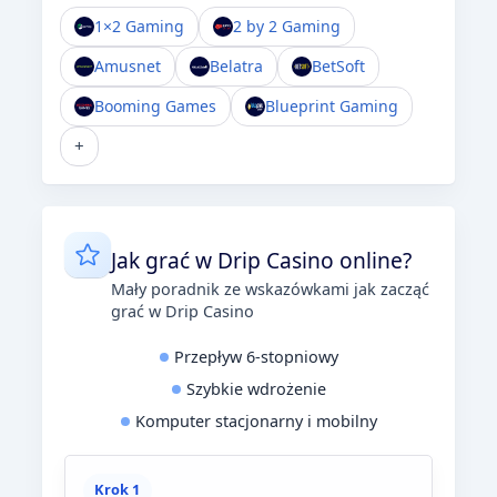
1×2 Gaming
2 by 2 Gaming
Amusnet
Belatra
BetSoft
Booming Games
Blueprint Gaming
Jak grać w Drip Casino online?
Mały poradnik ze wskazówkami jak zacząć
grać w Drip Casino
Przepływ 6-stopniowy
Szybkie wdrożenie
Komputer stacjonarny i mobilny
Krok 1