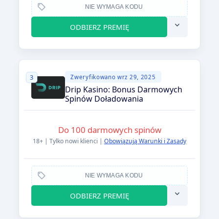
NIE WYMAGA KODU
ODBIERZ PREMIĘ
3
Zweryfikowano wrz 29, 2025
Drip Kasino: Bonus Darmowych
Spinów Doładowania
Do 100 darmowych spinów
18+ | Tylko nowi klienci |
Obowiązują Warunki i Zasady
NIE WYMAGA KODU
ODBIERZ PREMIĘ