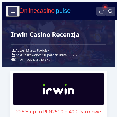
Irwin Casino Recenzja
Autor: Marco Podolski
Zaktualizowano: 10 października, 2025
Informacja partnerska
225% up to PLN2500 + 400 Darmowe