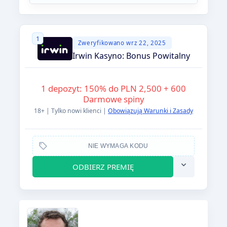
1
Zweryfikowano wrz 22, 2025
Irwin Kasyno: Bonus Powitalny
1 depozyt: 150% do PLN 2,500 + 600
Darmowe spiny
18+ | Tylko nowi klienci |
Obowiązują Warunki i Zasady
NIE WYMAGA KODU
ODBIERZ PREMIĘ