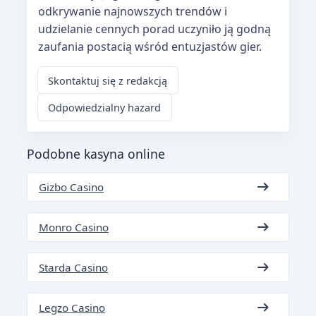
odkrywanie najnowszych trendów i
udzielanie cennych porad uczyniło ją godną
zaufania postacią wśród entuzjastów gier.
Skontaktuj się z redakcją
Odpowiedzialny hazard
Podobne kasyna online
Gizbo Casino
Monro Casino
Starda Casino
Legzo Casino