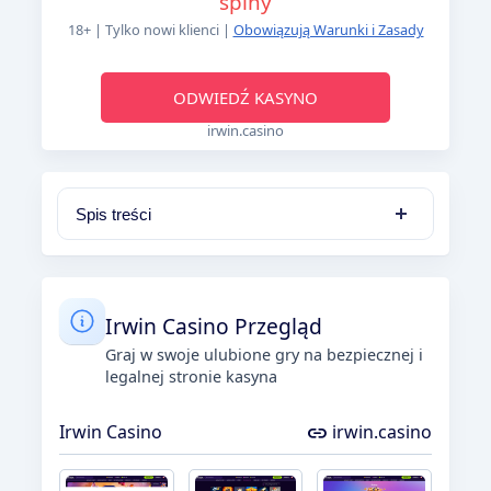
spiny
18+ | Tylko nowi klienci |
Obowiązują Warunki i Zasady
ODWIEDŹ KASYNO
irwin.casino
Spis treści
Irwin Casino Przegląd
Graj w swoje ulubione gry na bezpiecznej i
legalnej stronie kasyna
Irwin Casino
irwin.casino