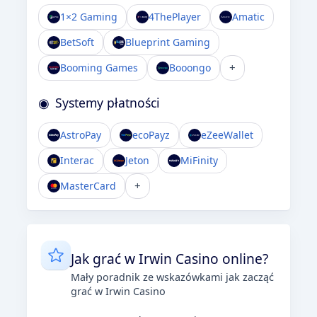
1×2 Gaming
4ThePlayer
Amatic
BetSoft
Blueprint Gaming
Booming Games
Booongo
Systemy płatności
AstroPay
ecoPayz
eZeeWallet
Interac
Jeton
MiFinity
MasterCard
Jak grać w Irwin Casino online?
Mały poradnik ze wskazówkami jak zacząć
grać w Irwin Casino