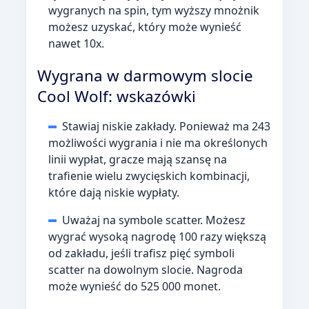
wygranych na spin, tym wyższy mnożnik
możesz uzyskać, który może wynieść
nawet 10x.
Wygrana w darmowym slocie
Cool Wolf: wskazówki
Stawiaj niskie zakłady. Ponieważ ma 243
możliwości wygrania i nie ma określonych
linii wypłat, gracze mają szansę na
trafienie wielu zwycięskich kombinacji,
które dają niskie wypłaty.
Uważaj na symbole scatter. Możesz
wygrać wysoką nagrodę 100 razy większą
od zakładu, jeśli trafisz pięć symboli
scatter na dowolnym slocie. Nagroda
może wynieść do 525 000 monet.