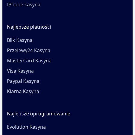
IPhone kasyna
Najlepsze płatności
Blik Kasyna
Przelewy24 Kasyna
MasterCard Kasyna
Visa Kasyna
Paypal Kasyna
Klarna Kasyna
Najlepsze oprogramowanie
Evolution Kasyna