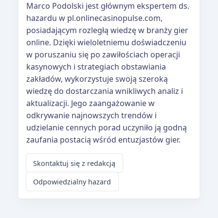
Marco Podolski jest głównym ekspertem ds.
hazardu w pl.onlinecasinopulse.com,
posiadającym rozległą wiedzę w branży gier
online. Dzięki wieloletniemu doświadczeniu
w poruszaniu się po zawiłościach operacji
kasynowych i strategiach obstawiania
zakładów, wykorzystuje swoją szeroką
wiedzę do dostarczania wnikliwych analiz i
aktualizacji. Jego zaangażowanie w
odkrywanie najnowszych trendów i
udzielanie cennych porad uczyniło ją godną
zaufania postacią wśród entuzjastów gier.
Skontaktuj się z redakcją
Odpowiedzialny hazard