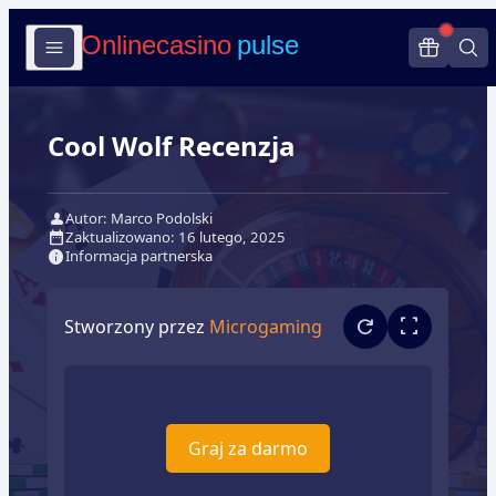
Cool Wolf Recenzja
Autor: Marco Podolski
Zaktualizowano: 16 lutego, 2025
Informacja partnerska
Stworzony przez
Microgaming
Graj za darmo