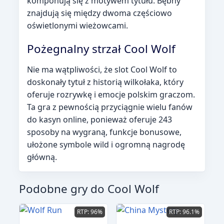
komponują się z motywem tytułu. Bębny
znajdują się między dwoma częściowo
oświetlonymi wieżowcami.
Pożegnalny strzał Cool Wolf
Nie ma wątpliwości, że slot Cool Wolf to
doskonały tytuł z historią wilkołaka, który
oferuje rozrywkę i emocje polskim graczom.
Ta gra z pewnością przyciągnie wielu fanów
do kasyn online, ponieważ oferuje 243
sposoby na wygraną, funkcje bonusowe,
ułożone symbole wild i ogromną nagrodę
główną.
Podobne gry do Cool Wolf
RTP: 96%
RTP: 96.1%