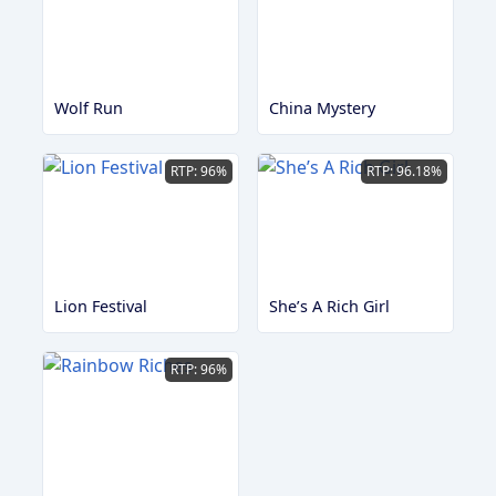
Wolf Run
China Mystery
RTP: 96%
RTP: 96.18%
Lion Festival
She’s A Rich Girl
RTP: 96%