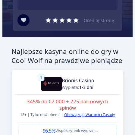
Oceń tę stronę
Najlepsze kasyna online do gry w
Cool Wolf na prawdziwe pieniądze
1
Brionis Casino
Wypłata:
1-3 dni
345% do €2 000 + 225 darmowych
spinów
18+ | Tylko nowi klienci |
Obowiązują Warunki i Zasady
96.5%
Współczynnik wygranych