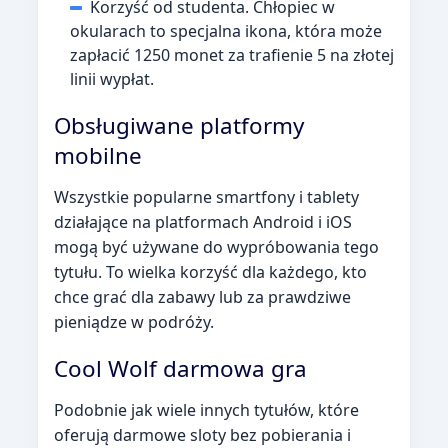
Korzyść od studenta. Chłopiec w
okularach to specjalna ikona, która może
zapłacić 1250 monet za trafienie 5 na złotej
linii wypłat.
Obsługiwane platformy
mobilne
Wszystkie popularne smartfony i tablety
działające na platformach Android i iOS
mogą być używane do wypróbowania tego
tytułu. To wielka korzyść dla każdego, kto
chce grać dla zabawy lub za prawdziwe
pieniądze w podróży.
Cool Wolf darmowa gra
Podobnie jak wiele innych tytułów, które
oferują darmowe sloty bez pobierania i