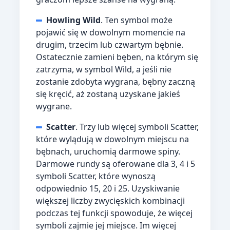
Howling Wild
. Ten symbol może
pojawić się w dowolnym momencie na
drugim, trzecim lub czwartym bębnie.
Ostatecznie zamieni bęben, na którym się
zatrzyma, w symbol Wild, a jeśli nie
zostanie zdobyta wygrana, bębny zaczną
się kręcić, aż zostaną uzyskane jakieś
wygrane.
Scatter
. Trzy lub więcej symboli Scatter,
które wylądują w dowolnym miejscu na
bębnach, uruchomią darmowe spiny.
Darmowe rundy są oferowane dla 3, 4 i 5
symboli Scatter, które wynoszą
odpowiednio 15, 20 i 25. Uzyskiwanie
większej liczby zwycięskich kombinacji
podczas tej funkcji spowoduje, że więcej
symboli zajmie jej miejsce. Im więcej