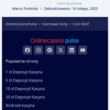
Oceń tę stronę
Marco Podolski
Zaktualizowano: 16 lutego, 2025
OnlineCasinoPulse
Darmowe Sloty
Cool Wolf
Popularne strony
1 zł Deposyt Kasyna
5 zł Deposyt Kasyna
10 zł Deposyt Kasyna
20 zł Deposyt Kasyna
Android kasyna