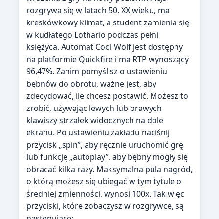
rozgrywa się w latach 50. XX wieku, ma
kreskówkowy klimat, a student zamienia się
w kudłatego Lothario podczas pełni
księżyca. Automat Cool Wolf jest dostępny
na platformie Quickfire i ma RTP wynoszący
96,47%. Zanim pomyślisz o ustawieniu
bębnów do obrotu, ważne jest, aby
zdecydować, ile chcesz postawić. Możesz to
zrobić, używając lewych lub prawych
klawiszy strzałek widocznych na dole
ekranu. Po ustawieniu zakładu naciśnij
przycisk „spin”, aby ręcznie uruchomić grę
lub funkcję „autoplay”, aby bębny mogły się
obracać kilka razy. Maksymalna pula nagród,
o którą możesz się ubiegać w tym tytule o
średniej zmienności, wynosi 100x. Tak więc
przyciski, które zobaczysz w rozgrywce, są
następujące: