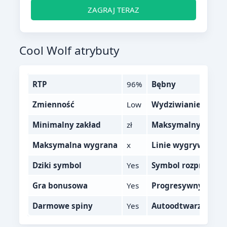
ZAGRAJ TERAZ
Cool Wolf atrybuty
RTP
96%
Bębny
Zmienność
Low
Wydziwianie
Minimalny zakład
zł
Maksymalny zakła
Maksymalna wygrana
x
Linie wygrywające
Dziki symbol
Yes
Symbol rozproszeni
Gra bonusowa
Yes
Progresywny jackp
Darmowe spiny
Yes
Autoodtwarzanie