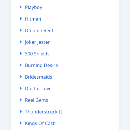
Playboy
Hitman
Dolphin Reef
Joker Jester
300 Shields
Burning Desire
Bridesmaids
Doctor Love
Reel Gems
Thunderstruck II
Kings Of Cash