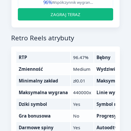
96%
Współczynnik wygranych
ZAGRAJ TERAZ
Retro Reels atrybuty
RTP
96.47%
Bębny
Zmienność
Medium
Wydziwianie
Minimalny zakład
zł0.01
Maksymalny za
Maksymalna wygrana
440000x
Linie wygrywaj
Dziki symbol
Yes
Symbol rozpros
Gra bonusowa
No
Progresywny j
Darmowe spiny
Yes
Autoodtwarzan