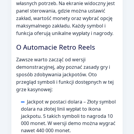
własnych potrzeb. Na ekranie widoczny jest
panel sterowania, gdzie można ustawić
zakład, wartość monety oraz wybrać opcję
maksymalnego zakładu. Każdy symbol i
funkcja oferują unikalne wypłaty i nagrody.
O Automacie Retro Reels
Zawsze warto zacząć od wersji
demonstracyjnej, aby poznać zasady gry i
sposób zdobywania jackpotów. Oto
przegląd symboli i funkcji dostępnych w tej
grze kasynowej:
Jackpot w postaci dolara – Złoty symbol
dolara na złotej linii wypłat to ikona
jackpotu. 5 takich symboli to nagroda 10
000 monet. W wersji demo można wygrać
nawet 440 000 monet.