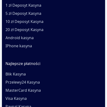
1 zł Deposyt Kasyna
5 zł Deposyt Kasyna
10 zł Deposyt Kasyna
20 zł Deposyt Kasyna
Android kasyna
IPhone kasyna
Najlepsze płatności
Blik Kasyna
Przelewy24 Kasyna
MasterCard Kasyna
Visa Kasyna
Paypal Kasyna