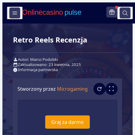
Retro Reels Recenzja
Autor: Marco Podolski
Zaktualizowano: 23 kwietnia, 2025
Informacja partnerska
Stworzony przez
Microgaming
Graj za darmo