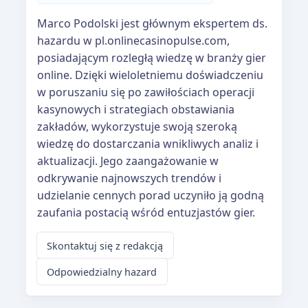
Marco Podolski jest głównym ekspertem ds.
hazardu w pl.onlinecasinopulse.com,
posiadającym rozległą wiedzę w branży gier
online. Dzięki wieloletniemu doświadczeniu
w poruszaniu się po zawiłościach operacji
kasynowych i strategiach obstawiania
zakładów, wykorzystuje swoją szeroką
wiedzę do dostarczania wnikliwych analiz i
aktualizacji. Jego zaangażowanie w
odkrywanie najnowszych trendów i
udzielanie cennych porad uczyniło ją godną
zaufania postacią wśród entuzjastów gier.
Skontaktuj się z redakcją
Odpowiedzialny hazard