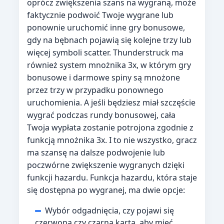
oprócz zwiększenia szans na wygraną, może
faktycznie podwoić Twoje wygrane lub
ponownie uruchomić inne gry bonusowe,
gdy na bębnach pojawią się kolejne trzy lub
więcej symboli scatter. Thunderstruck ma
również system mnożnika 3x, w którym gry
bonusowe i darmowe spiny są mnożone
przez trzy w przypadku ponownego
uruchomienia. A jeśli będziesz miał szczęście
wygrać podczas rundy bonusowej, cała
Twoja wypłata zostanie potrojona zgodnie z
funkcją mnożnika 3x. I to nie wszystko, gracz
ma szansę na dalsze podwojenie lub
poczwórne zwiększenie wygranych dzięki
funkcji hazardu. Funkcja hazardu, która staje
się dostępna po wygranej, ma dwie opcje:
Wybór odgadnięcia, czy pojawi się
czerwona czy czarna karta, aby mieć