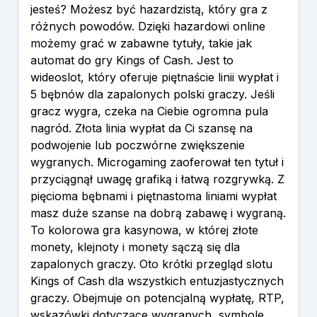
jesteś? Możesz być hazardzistą, który gra z
różnych powodów. Dzięki hazardowi online
możemy grać w zabawne tytuły, takie jak
automat do gry Kings of Cash. Jest to
wideoslot, który oferuje piętnaście linii wypłat i
5 bębnów dla zapalonych polski graczy. Jeśli
gracz wygra, czeka na Ciebie ogromna pula
nagród. Złota linia wypłat da Ci szansę na
podwojenie lub poczwórne zwiększenie
wygranych. Microgaming zaoferował ten tytuł i
przyciągnął uwagę grafiką i łatwą rozgrywką. Z
pięcioma bębnami i piętnastoma liniami wypłat
masz duże szanse na dobrą zabawę i wygraną.
To kolorowa gra kasynowa, w której złote
monety, klejnoty i monety sączą się dla
zapalonych graczy. Oto krótki przegląd slotu
Kings of Cash dla wszystkich entuzjastycznych
graczy. Obejmuje on potencjalną wypłatę, RTP,
wskazówki dotyczące wygranych, symbole,