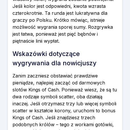
Jeśli kolor jest odpowiedni, kwota wzrasta
czterokrotnie. Ta runda jest lukratywna dla
graczy po Polsku. Krótko mówiąc, istnieje
możliwość wygrania sporej sumy. Rozgrywka
jest łatwa, ponieważ jest pięć bębnów i
piętnaście linii wypłat.
Wskazówki dotyczące
wygrywania dla nowicjuszy
Zanim zaczniesz obstawiać prawdziwe
pieniądze, najlepiej zacząć od darmowych
slotów Kings of Cash. Ponieważ wiesz, że są tu
dwa rodzaje symboli scatter, oba działają
inaczej. Jeśli otrzymasz trzy lub więcej symboli
scatter w kształcie korony, uruchomi to bonus
Kings of Cash. Jeśli znajdziesz trzech
podobnych królów – tego z workami gotówki,