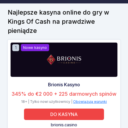
Najlepsze kasyna online do gry w
Kings Of Cash na prawdziwe
pieniądze
1
Nowe kasyno
Brionis Kasyno
345% do €2 000 + 225 darmowych spinów
18+ | Tylko nowi użytkownicy |
Obowiązują warunki
DO KASYNA
brionis.casino