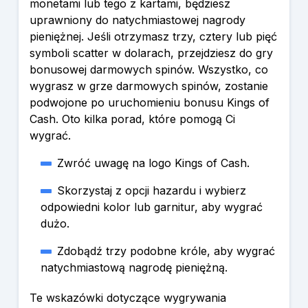
monetami lub tego z kartami, będziesz
uprawniony do natychmiastowej nagrody
pieniężnej. Jeśli otrzymasz trzy, cztery lub pięć
symboli scatter w dolarach, przejdziesz do gry
bonusowej darmowych spinów. Wszystko, co
wygrasz w grze darmowych spinów, zostanie
podwojone po uruchomieniu bonusu Kings of
Cash. Oto kilka porad, które pomogą Ci
wygrać.
Zwróć uwagę na logo Kings of Cash.
Skorzystaj z opcji hazardu i wybierz
odpowiedni kolor lub garnitur, aby wygrać
dużo.
Zdobądź trzy podobne króle, aby wygrać
natychmiastową nagrodę pieniężną.
Te wskazówki dotyczące wygrywania