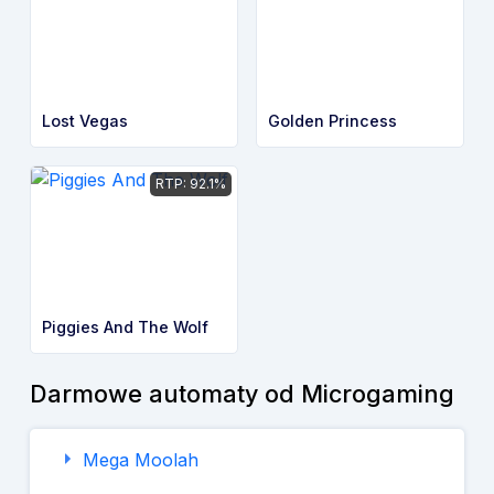
Lost Vegas
Golden Princess
RTP: 92.1%
Piggies And The Wolf
Darmowe automaty od Microgaming
Mega Moolah