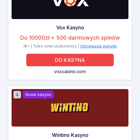
Vox Kasyno
Do 10000zł + 500 darmowych spinów
18+ | Tylko nowi użytkownicy |
Obowiązują warunki
DO KASYNA
voxcasino.com
4
Nowe kasyno
Wintino Kasyno