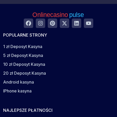
POPULARNE STRONY
1 zł Deposyt Kasyna
5 zł Deposyt Kasyna
10 zł Deposyt Kasyna
20 zł Deposyt Kasyna
Android kasyna
IPhone kasyna
NAJLEPSZE PŁATNOŚCI