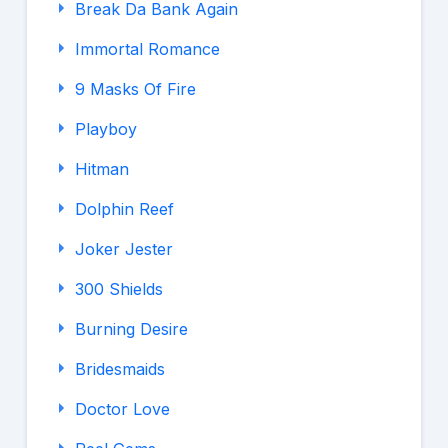
Break Da Bank Again
Immortal Romance
9 Masks Of Fire
Playboy
Hitman
Dolphin Reef
Joker Jester
300 Shields
Burning Desire
Bridesmaids
Doctor Love