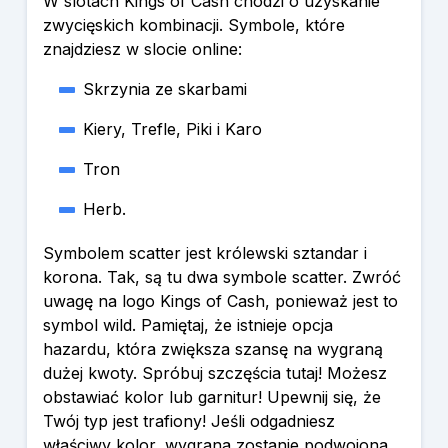
W slotach Kings of Cash chodzi o uzyskanie
zwycięskich kombinacji. Symbole, które
znajdziesz w slocie online:
Skrzynia ze skarbami
Kiery, Trefle, Piki i Karo
Tron
Herb.
Symbolem scatter jest królewski sztandar i
korona. Tak, są tu dwa symbole scatter. Zwróć
uwagę na logo Kings of Cash, ponieważ jest to
symbol wild. Pamiętaj, że istnieje opcja
hazardu, która zwiększa szansę na wygraną
dużej kwoty. Spróbuj szczęścia tutaj! Możesz
obstawiać kolor lub garnitur! Upewnij się, że
Twój typ jest trafiony! Jeśli odgadniesz
właściwy kolor, wygrana zostanie podwojona.