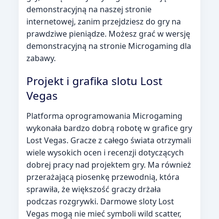
demonstracyjną na naszej stronie
internetowej, zanim przejdziesz do gry na
prawdziwe pieniądze. Możesz grać w wersję
demonstracyjną na stronie Microgaming dla
zabawy.
Projekt i grafika slotu Lost
Vegas
Platforma oprogramowania Microgaming
wykonała bardzo dobrą robotę w grafice gry
Lost Vegas. Gracze z całego świata otrzymali
wiele wysokich ocen i recenzji dotyczących
dobrej pracy nad projektem gry. Ma również
przerażającą piosenkę przewodnią, która
sprawiła, że ​​większość graczy drżała
podczas rozgrywki. Darmowe sloty Lost
Vegas mogą nie mieć symboli wild scatter,