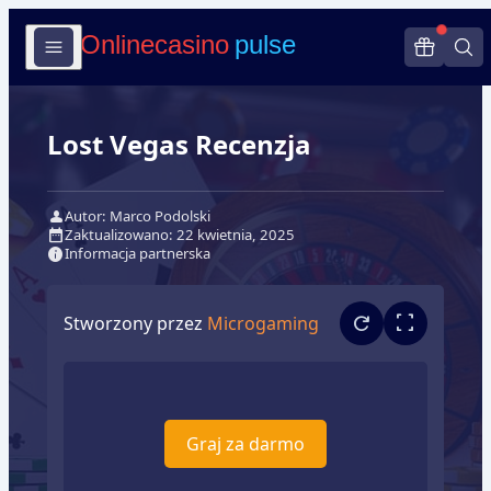
Lost Vegas Recenzja
Autor: Marco Podolski
Zaktualizowano: 22 kwietnia, 2025
Informacja partnerska
Stworzony przez
Microgaming
Graj za darmo