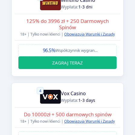
Wintino Casino
Wypłata:
1-3 dni
125% do 3996 zł + 250 Darmowych
Spinów
18+ | Tylko nowi klienci |
Obowiązują Warunki i Zasady
96.5%
Współczynnik wygranych
ZAGRAJ TERAZ
4
Vox Casino
Wypłata:
1-3 days
Do 10000zł + 500 darmowych spinów
18+ | Tylko nowi klienci |
Obowiązują Warunki i Zasady