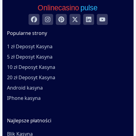
Popularne strony
1 zł Deposyt Kasyna
5 zł Deposyt Kasyna
10 zł Deposyt Kasyna
20 zł Deposyt Kasyna
Android kasyna
IPhone kasyna
Najlepsze płatności
Blik Kasyna