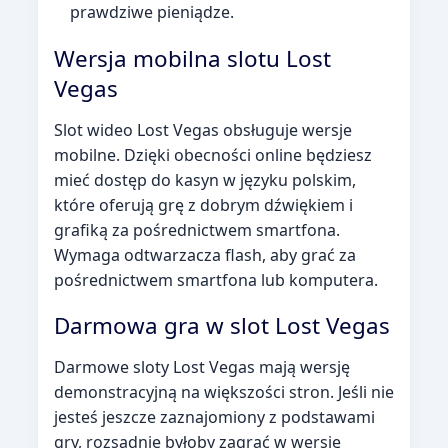
prawdziwe pieniądze.
Wersja mobilna slotu Lost
Vegas
Slot wideo Lost Vegas obsługuje wersje
mobilne. Dzięki obecności online będziesz
mieć dostęp do kasyn w języku polskim,
które oferują grę z dobrym dźwiękiem i
grafiką za pośrednictwem smartfona.
Wymaga odtwarzacza flash, aby grać za
pośrednictwem smartfona lub komputera.
Darmowa gra w slot Lost Vegas
Darmowe sloty Lost Vegas mają wersję
demonstracyjną na większości stron. Jeśli nie
jesteś jeszcze zaznajomiony z podstawami
gry, rozsądnie byłoby zagrać w wersję