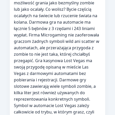
możliwość grania jako bezmyślny zombie
lub jako ocalały. Co wolisz? Bycie częścią
ocalałych na świecie lub rzucenie świata na
kolana. Darmowa gra na automacie ma
łącznie 5 bębnów z 3 rzędami i 243 liniami
wypłat. Firma Microgaming nie zaoferowała
graczom żadnych symboli wild ani scatter w
automatach, ale przerażająca przygoda z
zombie to nie jest taka, której chciałbyś
przegapić. Gra kasynowa Lost Vegas ma
swoją przygodę opisaną w mieście Las
Vegas z darmowymi automatami bez
pobierania i rejestracji. Darmowe gry
slotowe zawierają wiele symboli zombie, a
kilka liter jest również używanych do
reprezentowania konkretnych symboli.
Symbol w automacie Lost Vegas zależy
całkowicie od trybu, w którym grasz, czyli