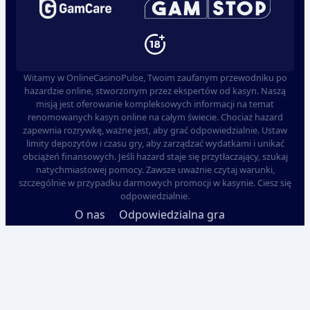
O nas
Odpowiedzialna gra
Polityka prywatności
Warunki użytkowania
Mapa witryny
DMCA
PROTECTED
©
OnlineCasinoPulse
, 2026. Wszelkie prawa zastrzeżone.