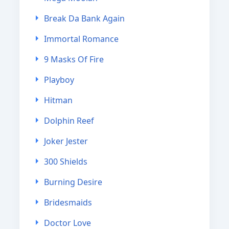
Break Da Bank Again
Immortal Romance
9 Masks Of Fire
Playboy
Hitman
Dolphin Reef
Joker Jester
300 Shields
Burning Desire
Bridesmaids
Doctor Love