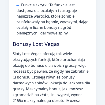
Funkcja skrytki: Ta funkcja jest
dostępna dla ocalałych i zastępuje
najniższe wartości, które zombie
zainfekowały na bębnie, wyższymi, dając
ocalałym liczne bonusy nagród
pieniężnych i darmowe spiny.
Bonusy Lost Vegas
Sloty Lost Vegas oferują tak wiele
ekscytujących funkcji, które uruchamiają
okazję do bonusu dla swoich graczy, więc
możesz być pewien, że nigdy nie zabraknie
Ci bonusu. Istnieją również bonusy
darmowych spinów i okazja do jackpota dla
graczy. Maksymalny bonus, jaki możesz
zgromadzić na złotej linii wypłat, wynosi
2155x maksymalnego obrotu. Możesz