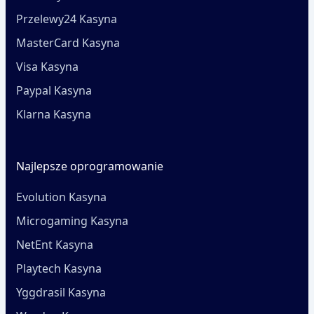
Przelewy24 Kasyna
MasterCard Kasyna
Visa Kasyna
Paypal Kasyna
Klarna Kasyna
Najlepsze oprogramowanie
Evolution Kasyna
Microgaming Kasyna
NetEnt Kasyna
Playtech Kasyna
Yggdrasil Kasyna