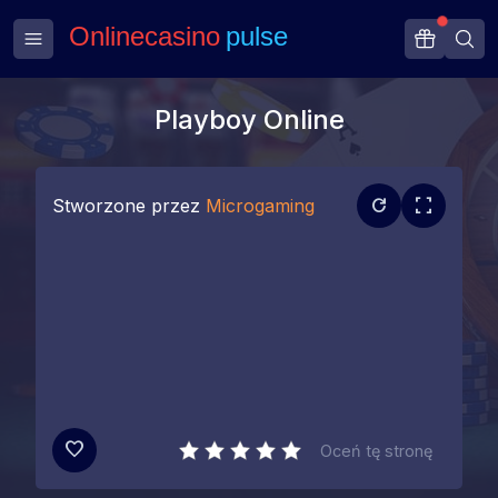
Playboy Online
Stworzone przez
Microgaming
Graj
Oceń tę stronę
za
darmo