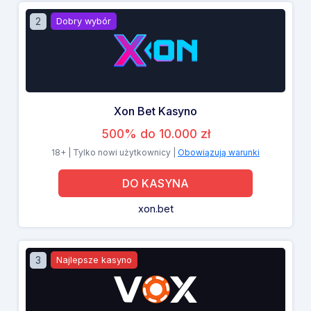
2
Dobry wybór
Xon Bet Kasyno
500% do 10.000 zł
18+ | Tylko nowi użytkownicy |
Obowiązują warunki
DO KASYNA
xon.bet
3
Najlepsze kasyno