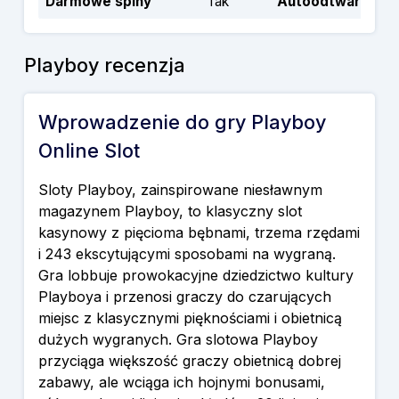
Darmowe spiny
Tak
Autoodtwarzanie
Playboy recenzja
Wprowadzenie do gry Playboy
Online Slot
Sloty Playboy, zainspirowane niesławnym
magazynem Playboy, to klasyczny slot
kasynowy z pięcioma bębnami, trzema rzędami
i 243 ekscytującymi sposobami na wygraną.
Gra lobbuje prowokacyjne dziedzictwo kultury
Playboya i przenosi graczy do czarujących
miejsc z klasycznymi pięknościami i obietnicą
dużych wygranych. Gra slotowa Playboy
przyciąga większość graczy obietnicą dobrej
zabawy, ale wciąga ich hojnymi bonusami,