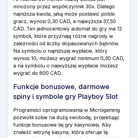
mnożony przez współczynnik 30x. Dlatego
najniższa kwota, jaką może postawić polski
gracz, wynosi 0,30 CAD, a najwyższa 37,50
CAD. Ten jednocentowy automat do gry ma 12
symboli, które przyznają różne nagrody w
zależności od liczby dopasowanych bębnów.
Na symbolu o najniższej wypłacie, który
wynosi 10, możesz wygrać minimum 0,30 CAD,
a na symbolu o najwyższej wypłacie możesz
wygrać do 600 CAD.
Funkcje bonusowe, darmowe
spiny i symbole gry Playboy Slot
Programiści oprogramowania w Microgaming
pozwolili sobie na dużą swobodę, projektując
funkcje bonusowe tej gry kasynowej. Aby
znaleźć witrynę kasyna, która oferuje tę