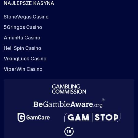
NAJLEPSZE KASYNA
StoneVegas Casino
5Gringos Casino
AmunRa Casino
Hell Spin Casino
VikingLuck Casino
ViperWin Casino