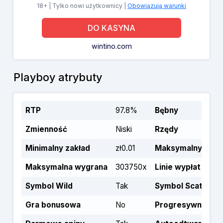
18+ | Tylko nowi użytkownicy |
Obowiązują warunki
DO KASYNA
wintino.com
Playboy atrybuty
RTP
97.8%
Bębny
Zmienność
Niski
Rzędy
Minimalny zakład
zł0.01
Maksymalny zakł
Maksymalna wygrana
303750x
Linie wypłat
Symbol Wild
Tak
Symbol Scatter
Gra bonusowa
No
Progresywny jac