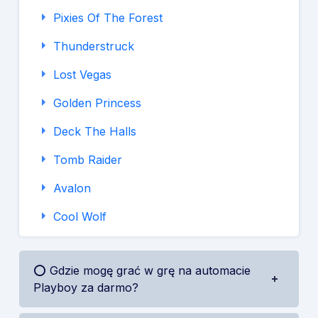
Pixies Of The Forest
Thunderstruck
Lost Vegas
Golden Princess
Deck The Halls
Tomb Raider
Avalon
Cool Wolf
⭕ Gdzie mogę grać w grę na automacie
Playboy za darmo?