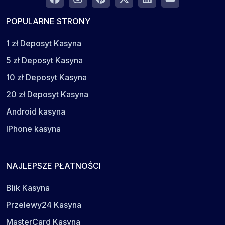
POPULARNE STRONY
1 zł Deposyt Kasyna
5 zł Deposyt Kasyna
10 zł Deposyt Kasyna
20 zł Deposyt Kasyna
Android kasyna
IPhone kasyna
NAJLEPSZE PŁATNOŚCI
Blik Kasyna
Przelewy24 Kasyna
MasterCard Kasyna