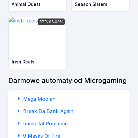
Animal Quest
Season Sisters
RTP: 96.08%
Irish Reels
Darmowe automaty od Microgaming
Mega Moolah
Break Da Bank Again
Immortal Romance
9 Masks Of Fire