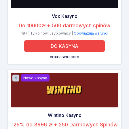
Vox Kasyno
Do 10000zł + 500 darmowych spinów
18+ | Tylko nowi użytkownicy |
Obowiązują warunki
DO KASYNA
voxcasino.com
4
Nowe kasyno
Wintino Kasyno
125% do 3996 zł + 250 Darmowych Spinów