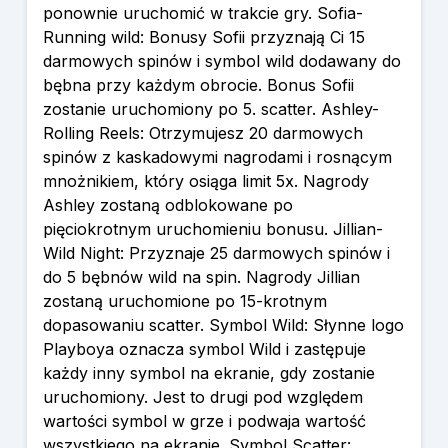
ponownie uruchomić w trakcie gry. Sofia-
Running wild: Bonusy Sofii przyznają Ci 15
darmowych spinów i symbol wild dodawany do
bębna przy każdym obrocie. Bonus Sofii
zostanie uruchomiony po 5. scatter. Ashley-
Rolling Reels: Otrzymujesz 20 darmowych
spinów z kaskadowymi nagrodami i rosnącym
mnożnikiem, który osiąga limit 5x. Nagrody
Ashley zostaną odblokowane po
pięciokrotnym uruchomieniu bonusu. Jillian-
Wild Night: Przyznaje 25 darmowych spinów i
do 5 bębnów wild na spin. Nagrody Jillian
zostaną uruchomione po 15-krotnym
dopasowaniu scatter. Symbol Wild: Słynne logo
Playboya oznacza symbol Wild i zastępuje
każdy inny symbol na ekranie, gdy zostanie
uruchomiony. Jest to drugi pod względem
wartości symbol w grze i podwaja wartość
wszystkiego na ekranie. Symbol Scatter: