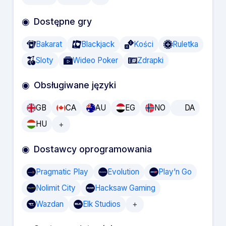
Dostępne gry
Bakarat
Blackjack
Kości
Ruletka
Sloty
Wideo Poker
Zdrapki
Obsługiwane języki
GB
CA
AU
EG
NO
DA
HU
Dostawcy oprogramowania
Pragmatic Play
Evolution
Play’n Go
Nolimit City
Hacksaw Gaming
Wazdan
Elk Studios