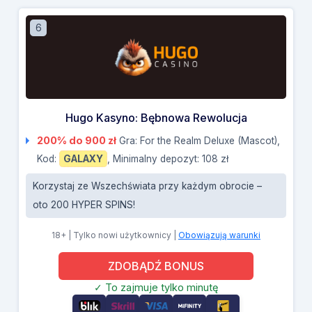
6
Hugo Kasyno: Bębnowa Rewolucja
200% do 900 zł
Gra: For the Realm Deluxe (Mascot),
Kod:
GALAXY
, Minimalny depozyt: 108 zł
Korzystaj ze Wszechświata przy każdym obrocie –
oto 200 HYPER SPINS!
18+ | Tylko nowi użytkownicy |
Obowiązują warunki
ZDOBĄDŹ BONUS
✓ To zajmuje tylko minutę