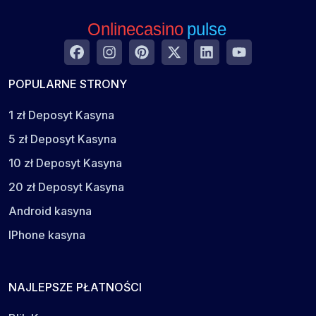
POPULARNE STRONY
1 zł Deposyt Kasyna
5 zł Deposyt Kasyna
10 zł Deposyt Kasyna
20 zł Deposyt Kasyna
Android kasyna
IPhone kasyna
NAJLEPSZE PŁATNOŚCI