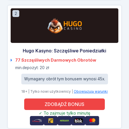
2
Hugo Kasyno: Szczęśliwe Poniedziałki
77 Szczęśliwych Darmowych Obrotów
min.depozyt: 20 zł
Wymagany obrót tym bonusem wynosi 45x.
18+ | Tylko nowi użytkownicy |
Obowiązują warunki
ZDOBĄDŹ BONUS
✓ To zajmuje tylko minutę