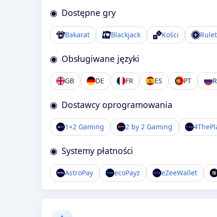
Dostępne gry
Bakarat
Blackjack
Kości
Rule
Obsługiwane języki
GB
DE
FR
ES
PT
Dostawcy oprogramowania
1×2 Gaming
2 by 2 Gaming
4ThePl
Systemy płatności
AstroPay
ecoPayz
eZeeWallet