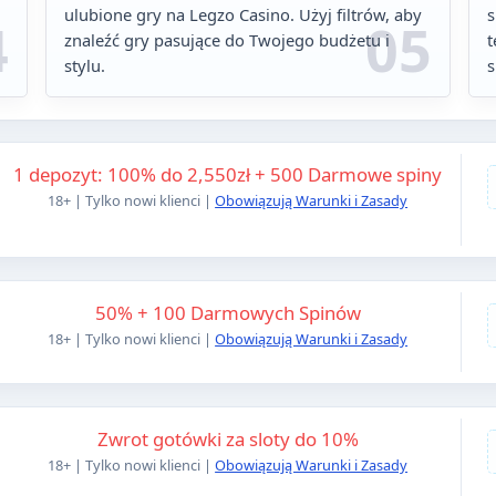
ulubione gry na Legzo Casino. Użyj filtrów, aby
s
znaleźć gry pasujące do Twojego budżetu i
t
stylu.
s
1 depozyt: 100% do 2,550zł + 500 Darmowe spiny
18+ | Tylko nowi klienci |
Obowiązują Warunki i Zasady
50% + 100 Darmowych Spinów
18+ | Tylko nowi klienci |
Obowiązują Warunki i Zasady
Zwrot gotówki za sloty do 10%
18+ | Tylko nowi klienci |
Obowiązują Warunki i Zasady