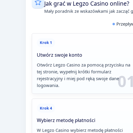
Jak grać w Legzo Casino online?
Mały poradnik ze wskazówkami jak zacząć 
Przepły
Krok 1
Utwórz swoje konto
Otwórz Legzo Casino za pomocą przycisku na
tej stronie, wypełnij krótki formularz
rejestracyjny i miej pod ręką swoje dane
logowania.
Krok 4
Wybierz metodę płatności
W Legzo Casino wybierz metodę płatności