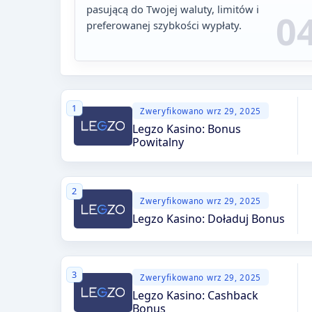
pasującą do Twojej waluty, limitów i
preferowanej szybkości wypłaty.
1
Zweryfikowano wrz 29, 2025
Legzo Kasino: Bonus
Powitalny
2
Zweryfikowano wrz 29, 2025
Legzo Kasino: Doładuj Bonus
3
Zweryfikowano wrz 29, 2025
Legzo Kasino: Cashback
Bonus