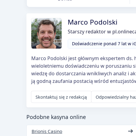
Marco Podolski
Starszy redaktor w pl.online
Doświadczenie ponad 7 lat w 
Marco Podolski jest głównym ekspertem ds. h
wieloletniemu doświadczeniu w poruszaniu si
wiedzę do dostarczania wnikliwych analiz i a
ją godną zaufania postacią wśród entuzjastów
Skontaktuj się z redakcją
Odpowiedzialny ha
Podobne kasyna online
Brionis Casino