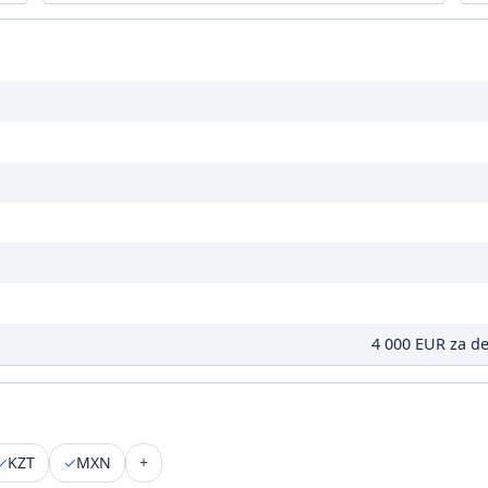
4 000 EUR za d
KZT
MXN