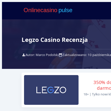
Legzo Casino Recenzja
Autor: Marco Podolski
Zaktualizowano: 10 październik
350% do
darmo
18+ | Tylko nowi kl