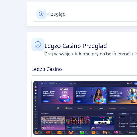
Przegląd
Legzo Casino Przegląd
Graj w swoje ulubione gry na bezpiecznej i l
Legzo Casino