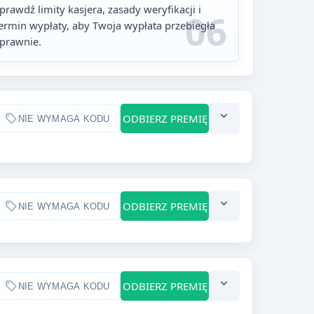
prawdź limity kasjera, zasady weryfikacji i
ermin wypłaty, aby Twoja wypłata przebiegła
prawnie.
ODBIERZ PREMIĘ
NIE WYMAGA KODU
ODBIERZ PREMIĘ
NIE WYMAGA KODU
ODBIERZ PREMIĘ
NIE WYMAGA KODU