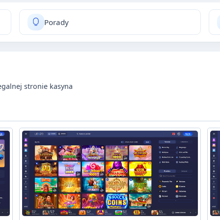
Porady
egalnej stronie kasyna