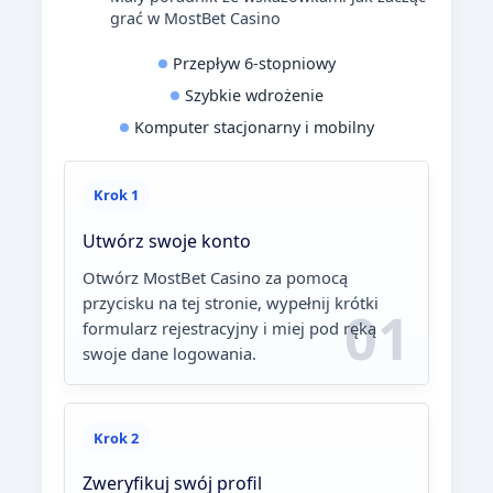
grać w MostBet Casino
Przepływ 6-stopniowy
Szybkie wdrożenie
Komputer stacjonarny i mobilny
Krok 1
Utwórz swoje konto
Otwórz MostBet Casino za pomocą
przycisku na tej stronie, wypełnij krótki
formularz rejestracyjny i miej pod ręką
swoje dane logowania.
Krok 2
Zweryfikuj swój profil