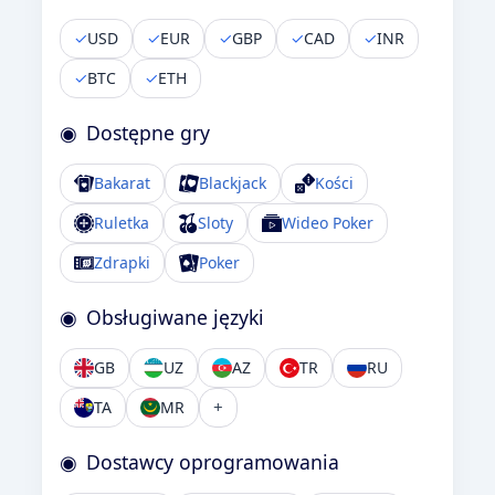
USD
EUR
GBP
CAD
INR
BTC
ETH
Dostępne gry
Bakarat
Blackjack
Kości
Ruletka
Sloty
Wideo Poker
Zdrapki
Poker
Obsługiwane języki
GB
UZ
AZ
TR
RU
TA
MR
Dostawcy oprogramowania