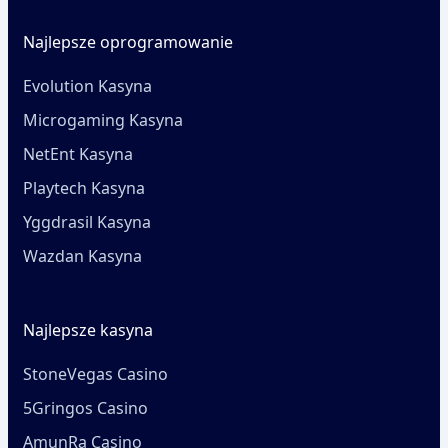
Najlepsze oprogramowanie
Evolution Kasyna
Microgaming Kasyna
NetEnt Kasyna
Playtech Kasyna
Yggdrasil Kasyna
Wazdan Kasyna
Najlepsze kasyna
StoneVegas Casino
5Gringos Casino
AmunRa Casino